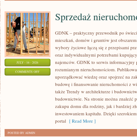
Sprzedaż nieruchom
GDNK – praktyczny przewodnik po świeci
mieszkań, domów i gruntów jest obszare
wybory życiowe łączą się z przepisami p
oraz indywidualnymi potrzebami kupujących
najemców. GDNK to serwis informacyjny 
JULY - 16 - 2026
rozumianym nieruchomościom. Publikowa
ON
COMMENTS OFF
uporządkować wiedzę oraz spojrzeć na za
SPRZEDAŻ
budowę i finansowanie nieruchomości z w
NIERUCHOMOŚCI
także Trendy w architekturze i budownictwi
budownictwie. Na stronie można znaleźć p
zakupu domu dla rodziny, jak i bardziej 
inwestowaniem kapitału. Dzięki szerokie
portal
[ Read More ]
POSTED BY ADMIN