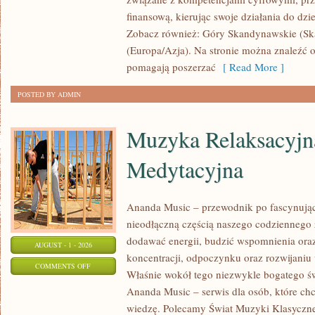
finansową, kierując swoje działania do dzie
Zobacz również: Góry Skandynawskie (Sk
(Europa/Azja). Na stronie można znaleźć o
pomagają poszerzać
[ Read More ]
POSTED BY ADMIN
Muzyka Relaksacyjn
Medytacyjna
Ananda Music – przewodnik po fascynują
nieodłączną częścią naszego codziennego 
dodawać energii, budzić wspomnienia or
AUGUST - 1 - 2026
koncentracji, odpoczynku oraz rozwijaniu
ON
COMMENTS OFF
Właśnie wokół tego niezwykle bogatego ś
MUZYKA
Ananda Music – serwis dla osób, które ch
RELAKSACYJNA
wiedzę. Polecamy Świat Muzyki Klasyczne