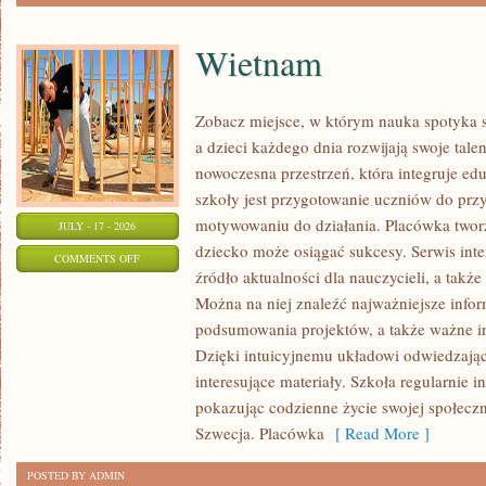
Wietnam
Zobacz miejsce, w którym nauka spotyka 
a dzieci każdego dnia rozwijają swoje tale
nowoczesna przestrzeń, która integruje e
szkoły jest przygotowanie uczniów do prz
motywowaniu do działania. Placówka twor
JULY - 17 - 2026
dziecko może osiągać sukcesy. Serwis int
ON
COMMENTS OFF
źródło aktualności dla nauczycieli, a także
WIETNAM
Można na niej znaleźć najważniejsze infor
podsumowania projektów, a także ważne in
Dzięki intuicyjnemu układowi odwiedzają
interesujące materiały. Szkoła regularnie 
pokazując codzienne życie swojej społeczn
Szwecja. Placówka
[ Read More ]
POSTED BY ADMIN