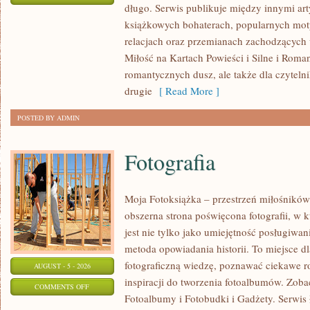
długo. Serwis publikuje między innymi ar
SILNE
książkowych bohaterach, popularnych mot
I
relacjach oraz przemianach zachodzących w
ROMANTYCZNE
Miłość na Kartach Powieści i Silne i Roma
romantycznych dusz, ale także dla czyteln
drugie
[ Read More ]
POSTED BY ADMIN
Fotografia
Moja Fotoksiążka – przestrzeń miłośników
obszerna strona poświęcona fotografii, w k
jest nie tylko jako umiejętność posługiwani
metoda opowiadania historii. To miejsce d
fotograficzną wiedzę, poznawać ciekawe r
AUGUST - 5 - 2026
inspiracji do tworzenia fotoalbumów. Zobac
ON
COMMENTS OFF
Fotoalbumy i Fotobudki i Gadżety. Serwis 
FOTOGRAFIA