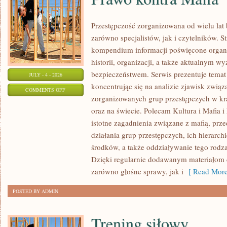
Przestępczość zorganizowana od wielu lat
zarówno specjalistów, jak i czytelników. S
kompendium informacji poświęcone organ
historii, organizacji, a także aktualnym
bezpieczeństwem. Serwis prezentuje temat
JULY - 4 - 2026
koncentrując się na analizie zjawisk związ
ON
COMMENTS OFF
zorganizowanych grup przestępczych w kr
PRAWO
oraz na świecie. Polecam Kultura i Mafia i 
KONTRA
istotne zagadnienia związane z mafią, pr
MAFIA
działania grup przestępczych, ich hierarc
środków, a także oddziaływanie tego rodza
Dzięki regularnie dodawanym materiałom 
zarówno głośne sprawy, jak i
[ Read More
POSTED BY ADMIN
Trening siłowy