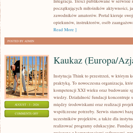
Integracja. Treści publikowane w serwisi
I
początkujących miłośników aktywności, ja
TECHNOLOGIE
zawodników amatorów. Portal kieruje swoj
opiekunów, instruktorów, osób zaangażowa
Read More ]
POSTED BY ADMIN
Kaukaz (Europa/Azj
Instytucja Think to przestrzeń, w którym 
praktyką. To nowoczesna organizacja, które
kompetencji XXI wieku oraz budowanie sp
wiedzy. Działalność fundacji koncentruje 
między środowiskami oraz realizacji proj
AUGUST - 3 - 2026
współczesne potrzeby. Serwis stanowi bazę
ON
COMMENTS OFF
uczestników projektów, a także dla instytu
KAUKAZ
realizować programy edukacyjne. Fundacja 
(EUROPA/AZJA)
związane z kompetencjami cyfrowymi, prze