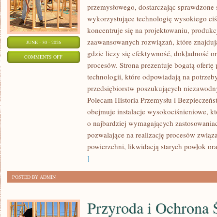
przemysłowego, dostarczając sprawdzone 
wykorzystujące technologię wysokiego ciś
koncentruje się na projektowaniu, produkc
zaawansowanych rozwiązań, które znajduj
JUNE - 30 - 2026
gdzie liczy się efektywność, dokładność
ON
COMMENTS OFF
procesów. Strona prezentuje bogatą ofertę
MASZYNY
technologii, które odpowiadają na potrze
I
przedsiębiorstw poszukujących niezawodn
INFRASTRUKTURA
Polecam Historia Przemysłu i Bezpieczeńs
obejmuje instalacje wysokociśnieniowe, k
o najbardziej wymagających zastosowania
pozwalające na realizację procesów zwią
powierzchni, likwidacją starych powłok o
]
POSTED BY ADMIN
Przyroda i Ochrona 