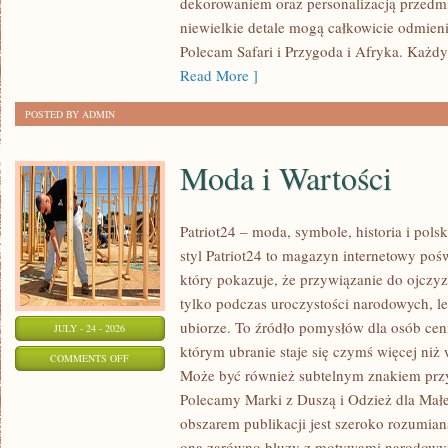
dekorowaniem oraz personalizacją przedm
DZIKA
niewielkie detale mogą całkowicie odmien
PRZYRODA
Polecam Safari i Przygoda i Afryka. Każd
Read More ]
POSTED BY ADMIN
Moda i Wartości
Patriot24 – moda, symbole, historia i pol
styl Patriot24 to magazyn internetowy poś
który pokazuje, że przywiązanie do ojczy
tylko podczas uroczystości narodowych, 
ubiorze. To źródło pomysłów dla osób ce
JULY - 24 - 2026
którym ubranie staje się czymś więcej ni
ON
COMMENTS OFF
Może być również subtelnym znakiem przy
MODA
Polecamy Marki z Duszą i Odzież dla Małe
I
obszarem publikacji jest szeroko rozumia
WARTOŚCI
ona zarówno bluzy z motywami narodowym