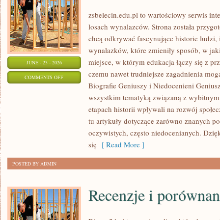
zsbelecin.edu.pl to wartościowy serwis int
losach wynalazców. Strona została przygo
chcą odkrywać fascynujące historie ludzi,
wynalazków, które zmieniły sposób, w jak
miejsce, w którym edukacja łączy się z pr
JUNE - 23 - 2026
czemu nawet trudniejsze zagadnienia mogą
ON
COMMENTS OFF
Biografie Geniuszy i Niedocenieni Geniusz
PRZYSZŁOŚĆ
wszystkim tematyką związaną z wybitnymi
NAUKI
etapach historii wpływali na rozwój społe
tu artykuły dotyczące zarówno znanych pos
oczywistych, często niedocenianych. Dzięk
się
[ Read More ]
POSTED BY ADMIN
Recenzje i porównan