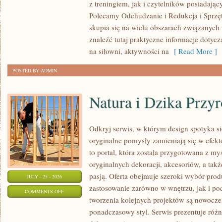
z treningiem, jak i czytelników posiadają
I
Polecamy Odchudzanie i Redukcja i Sprzęt
NOWINKI
skupia się na wielu obszarach związanych
ZE
znaleźć tutaj praktyczne informacje dotyc
ŚWIATA
na siłowni, aktywności na
[ Read More ]
SPORTU
POSTED BY ADMIN
Natura i Dzika Przy
Odkryj serwis, w którym design spotyka s
oryginalne pomysły zamieniają się w efekt
to portal, która została przygotowana z m
oryginalnych dekoracji, akcesoriów, a t
pasją. Oferta obejmuje szeroki wybór pro
JULY - 25 - 2026
zastosowanie zarówno w wnętrzu, jak i po
ON
COMMENTS OFF
tworzenia kolejnych projektów są nowocze
NATURA
ponadczasowy styl. Serwis prezentuje ró
I