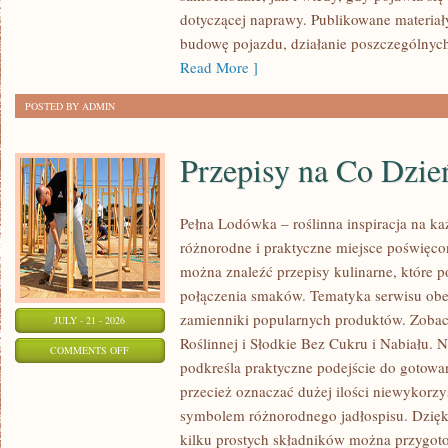
dotyczącej naprawy. Publikowane materiał
budowę pojazdu, działanie poszczególnyc
Read More ]
POSTED BY ADMIN
Przepisy na Co Dzie
Pełna Lodówka – roślinna inspiracja na k
różnorodne i praktyczne miejsce poświęcon
można znaleźć przepisy kulinarne, które
połączenia smaków. Tematyka serwisu obe
zamienniki popularnych produktów. Zobac
JULY - 21 - 2026
Roślinnej i Słodkie Bez Cukru i Nabiału. 
ON
COMMENTS OFF
podkreśla praktyczne podejście do gotowa
PRZEPISY
przecież oznaczać dużej ilości niewykorz
NA
symbolem różnorodnego jadłospisu. Dzięk
CO
kilku prostych składników można przygoto