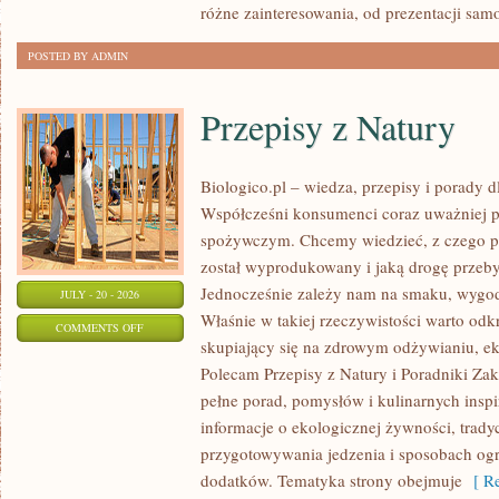
różne zainteresowania, od prezentacji sa
POSTED BY ADMIN
Przepisy z Natury
Biologico.pl – wiedza, przepisy i porady d
Współcześni konsumenci coraz uważniej p
spożywczym. Chcemy wiedzieć, z czego po
został wyprodukowany i jaką drogę przebył
Jednocześnie zależy nam na smaku, wygod
JULY - 20 - 2026
Właśnie w takiej rzeczywistości warto odkr
ON
COMMENTS OFF
skupiający się na zdrowym odżywianiu, ek
PRZEPISY
Polecam Przepisy z Natury i Poradniki Zak
Z
pełne porad, pomysłów i kulinarnych insp
NATURY
informacje o ekologicznej żywności, trad
przygotowywania jedzenia i sposobach ogr
dodatków. Tematyka strony obejmuje
[ Re