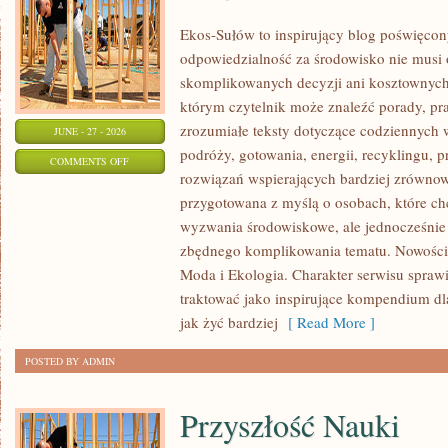
Ekos-Sułów to inspirujący blog poświęcony
odpowiedzialność za środowisko nie musi
skomplikowanych decyzji ani kosztownych
którym czytelnik może znaleźć porady, pr
zrozumiałe teksty dotyczące codziennyc
JUNE - 27 - 2026
podróży, gotowania, energii, recyklingu, 
ON
COMMENTS OFF
rozwiązań wspierających bardziej zrównowa
PRZYRODA
przygotowana z myślą o osobach, które c
I
wyzwania środowiskowe, ale jednocześnie 
OCHRONA
zbędnego komplikowania tematu. Nowości
ŚRODOWISKA
Moda i Ekologia. Charakter serwisu spra
traktować jako inspirujące kompendium dla
jak żyć bardziej
[ Read More ]
POSTED BY ADMIN
Przyszłość Nauki