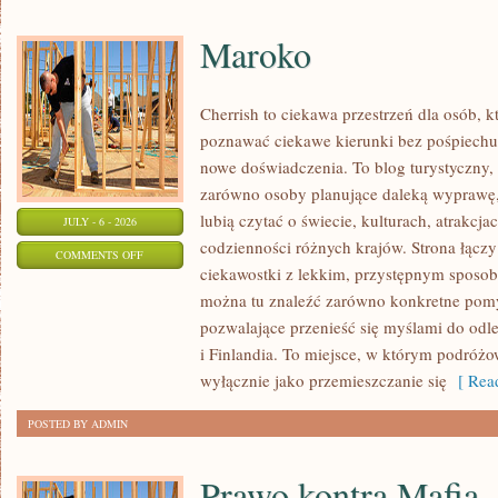
Maroko
Cherrish to ciekawa przestrzeń dla osób, k
poznawać ciekawe kierunki bez pośpiechu, 
nowe doświadczenia. To blog turystyczny,
zarówno osoby planujące daleką wyprawę, j
lubią czytać o świecie, kulturach, atrakcjac
JULY - 6 - 2026
codzienności różnych krajów. Strona łącz
ON
COMMENTS OFF
ciekawostki z lekkim, przystępnym sposo
MAROKO
można tu znaleźć zarówno konkretne pomys
pozwalające przenieść się myślami do odl
i Finlandia. To miejsce, w którym podróżo
wyłącznie jako przemieszczanie się
[ Read
POSTED BY ADMIN
Prawo kontra Mafia