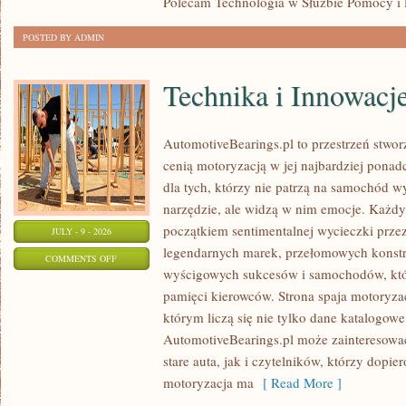
Polecam Technologia w Służbie Pomocy i 
POSTED BY ADMIN
Technika i Innowacj
AutomotiveBearings.pl to przestrzeń stwor
cenią motoryzacją w jej najbardziej pona
dla tych, którzy nie patrzą na samochód w
narzędzie, ale widzą w nim emocje. Każdy 
początkiem sentimentalnej wycieczki prze
JULY - 9 - 2026
legendarnych marek, przełomowych konstr
ON
COMMENTS OFF
wyścigowych sukcesów i samochodów, które
TECHNIKA
pamięci kierowców. Strona spaja motoryza
I
którym liczą się nie tylko dane katalogowe
INNOWACJE
AutomotiveBearings.pl może zainteresow
stare auta, jak i czytelników, którzy dopi
motoryzacja ma
[ Read More ]