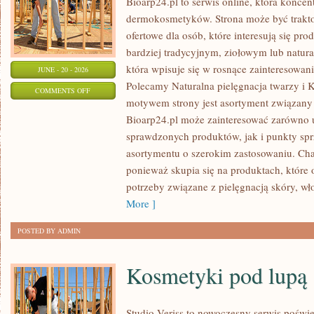
Bioarp24.pl to serwis online, która koncen
dermokosmetyków. Strona może być trakt
ofertowe dla osób, które interesują się p
bardziej tradycyjnym, ziołowym lub natura
która wpisuje się w rosnące zainteresowani
JUNE - 20 - 2026
Polecamy Naturalna pielęgnacja twarzy i
ON
COMMENTS OFF
motywem strony jest asortyment związany z
RECENZJE
Bioarp24.pl może zainteresować zarówno
I
sprawdzonych produktów, jak i punkty spr
PORÓWNANIA
asortymentu o szerokim zastosowaniu. Char
ponieważ skupia się na produktach, które
potrzeby związane z pielęgnacją skóry, wł
More ]
POSTED BY ADMIN
Kosmetyki pod lupą
Studio Veriss to nowoczesny serwis poświę