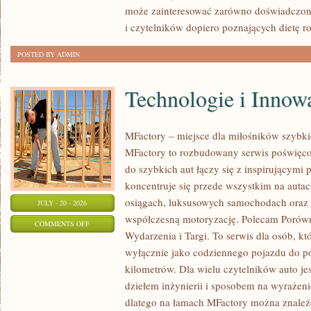
DZIEŃ
może zainteresować zarówno doświadczon
i czytelników dopiero poznających dietę ro
POSTED BY ADMIN
Technologie i Innow
MFactory – miejsce dla miłośników szyb
MFactory to rozbudowany serwis poświęco
do szybkich aut łączy się z inspirującymi
koncentruje się przede wszystkim na auta
osiągach, luksusowych samochodach oraz 
JULY - 20 - 2026
współczesną motoryzację. Polecam Porów
ON
COMMENTS OFF
Wydarzenia i Targi. To serwis dla osób, kt
TECHNOLOGIE
wyłącznie jako codziennego pojazdu do 
I
kilometrów. Dla wielu czytelników auto je
INNOWACJE
dziełem inżynierii i sposobem na wyrażeni
dlatego na łamach MFactory można znaleź