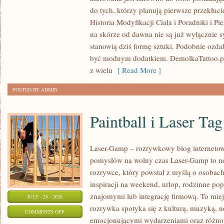
PIERCING
do tych, którzy planują pierwsze przekłuci
–
Historia Modyfikacji Ciała i Poradniki i 
RODZAJE,
na skórze od dawna nie są już wyłącznie 
TECHNIKI,
stanowią dziś formę sztuki. Podobnie ozda
TRENDY
być modnym dodatkiem. DemolkaTattoo.pl
z wielu
[ Read More ]
POSTED BY ADMIN
Paintball i Laser Tag
Laser-Gamp – rozrywkowy blog internetowy 
pomysłów na wolny czas Laser-Gamp to n
rozrywce, który powstał z myślą o osobac
inspiracji na weekend, urlop, rodzinne pop
znajomymi lub integrację firmową. To mie
JULY - 28 - 2026
rozrywka spotyka się z kulturą, muzyką, 
ON
COMMENTS OFF
emocjonującymi wydarzeniami oraz różno
PAINTBALL