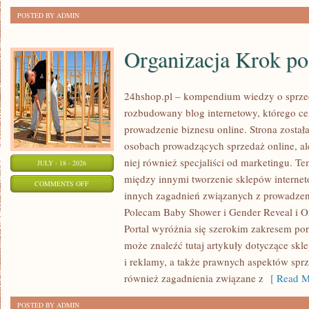
POSTED BY ADMIN
Organizacja Krok p
24hshop.pl – kompendium wiedzy o sprzed
rozbudowany blog internetowy, którego ce
prowadzenie biznesu online. Strona został
osobach prowadzących sprzedaż online, al
niej również specjaliści od marketingu. T
JULY - 18 - 2026
między innymi tworzenie sklepów interneto
ON
COMMENTS OFF
innych zagadnień związanych z prowadzen
ORGANIZACJA
Polecam Baby Shower i Gender Reveal i O
KROK
Portal wyróżnia się szerokim zakresem po
PO
może znaleźć tutaj artykuły dotyczące skl
KROKU
i reklamy, a także prawnych aspektów spr
również zagadnienia związane z
[ Read M
POSTED BY ADMIN