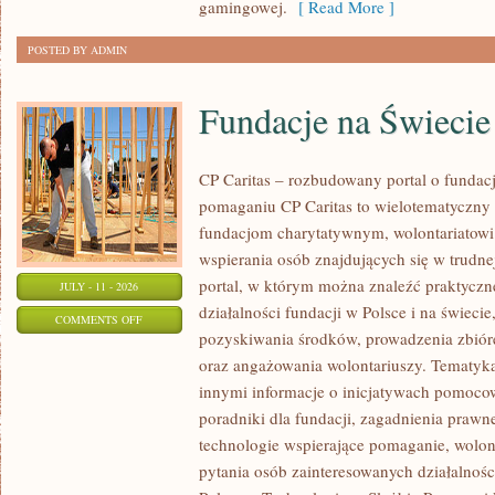
gamingowej.
[ Read More ]
POSTED BY ADMIN
Fundacje na Świecie
CP Caritas – rozbudowany portal o fundac
pomaganiu CP Caritas to wielotematyczny
fundacjom charytatywnym, wolontariatow
wspierania osób znajdujących się w trudnej 
portal, w którym można znaleźć praktyczn
JULY - 11 - 2026
działalności fundacji w Polsce i na świec
ON
COMMENTS OFF
pozyskiwania środków, prowadzenia zbiór
FUNDACJE
oraz angażowania wolontariuszy. Tematyk
NA
innymi informacje o inicjatywach pomocow
ŚWIECIE
poradniki dla fundacji, zagadnienia prawn
technologie wspierające pomaganie, wolon
pytania osób zainteresowanych działalnośc