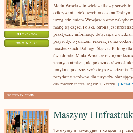
Moda Wrocław to wielowątkowy serwis in
odkrywaniu ciekawych miejsc na Dolnym 
uwzględnieniem Wrocławia oraz zakątków,
mapę tej części Polski. Strona jest przest
praktyczne informacje dotyczące zwiedzania,
JULY - 2 - 2026
przyrody, wydarzeń, rekreacji oraz codzie
ON
COMMENTS OFF
miasteczkach Dolnego Śląska. To blog dla
WOJEWÓDZTWO
świadomie. Moda Wrocław nie ogranicza si
DOLNOŚLĄSKIE
znanych atrakcji, ale pokazuje również ukry
umykają podczas szybkiego zwiedzania. D
przydatny zarówno dla turystów planując
dla mieszkańców regionu, którzy
[ Read M
POSTED BY ADMIN
Maszyny i Infrastruk
Tworzymy innowacyjne rozwiązania przezn