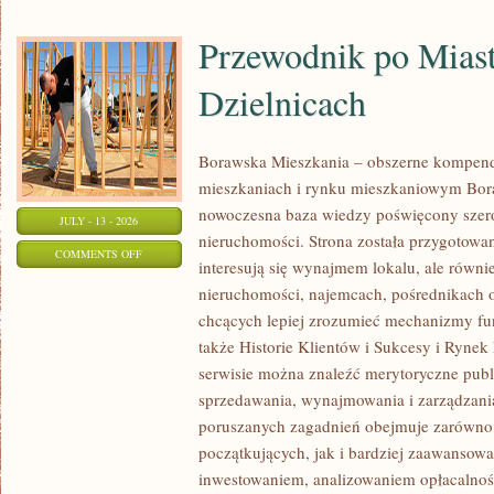
Przewodnik po Miast
Dzielnicach
Borawska Mieszkania – obszerne kompend
mieszkaniach i rynku mieszkaniowym Bor
nowoczesna baza wiedzy poświęcony szer
JULY - 13 - 2026
nieruchomości. Strona została przygotowa
ON
COMMENTS OFF
interesują się wynajmem lokalu, ale równie
PRZEWODNIK
nieruchomości, najemcach, pośrednikach o
PO
chcących lepiej zrozumieć mechanizmy f
MIASTACH
także Historie Klientów i Sukcesy i Ryne
I
serwisie można znaleźć merytoryczne publ
DZIELNICACH
sprzedawania, wynajmowania i zarządzani
poruszanych zagadnień obejmuje zarówno
początkujących, jak i bardziej zaawansow
inwestowaniem, analizowaniem opłacalnoś