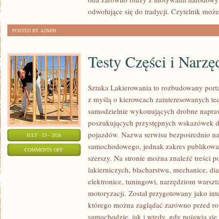
odwołujące się do tradycji. Czytelnik może
POSTED BY ADMIN
Testy Części i Narzę
Sztuka Lakierowania to rozbudowany porta
z myślą o kierowcach zainteresowanych t
samodzielnie wykonujących drobne napraw
poszukujących przystępnych wskazówek do
pojazdów. Nazwa serwisu bezpośrednio na
JULY - 23 - 2026
samochodowego, jednak zakres publikowan
ON
COMMENTS OFF
szerszy. Na stronie można znaleźć treści 
TESTY
lakierniczych, blacharstwu, mechanice, di
CZĘŚCI
elektronice, tuningowi, narzędziom warszt
I
motoryzacji. Został przygotowany jako in
NARZĘDZI
którego można zaglądać zarówno przed ro
samochodzie, jak i wtedy, gdy pojawia się