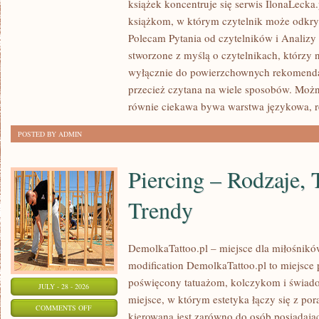
książek koncentruje się serwis IlonaLecka
PIÓRA:
książkom, w którym czytelnik może odkryw
BIOGRAFIE
Polecam Pytania od czytelników i Analizy i
I
stworzone z myślą o czytelnikach, którzy n
SYLWETKI
wyłącznie do powierzchownych rekomendac
AUTORÓW
przecież czytana na wiele sposobów. Można
równie ciekawa bywa warstwa językowa, r
POSTED BY ADMIN
Piercing – Rodzaje, 
Trendy
DemolkaTattoo.pl – miejsce dla miłośnikó
modification DemolkaTattoo.pl to miejsce p
poświęcony tatuażom, kolczykom i świado
JULY - 28 - 2026
miejsce, w którym estetyka łączy się z po
ON
COMMENTS OFF
kierowana jest zarówno do osób posiadający