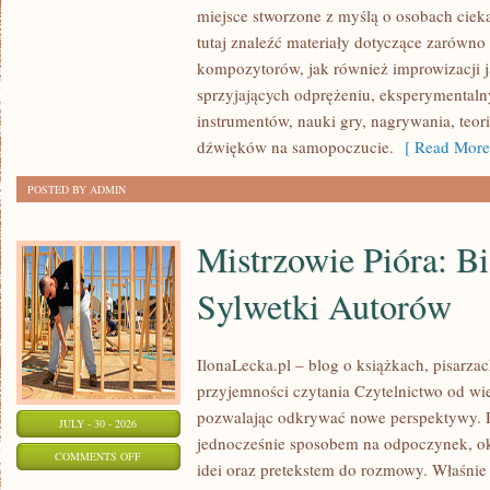
I
miejsce stworzone z myślą o osobach cie
MEDYTACYJNA
tutaj znaleźć materiały dotyczące zarówno 
kompozytorów, jak również improwizacji 
sprzyjających odprężeniu, eksperymental
instrumentów, nauki gry, nagrywania, teo
dźwięków na samopoczucie.
[ Read More
POSTED BY ADMIN
Mistrzowie Pióra: Bi
Sylwetki Autorów
IlonaLecka.pl – blog o książkach, pisarzach
przyjemności czytania Czytelnictwo od w
pozwalając odkrywać nowe perspektywy. 
JULY - 30 - 2026
jednocześnie sposobem na odpoczynek, o
ON
COMMENTS OFF
idei oraz pretekstem do rozmowy. Właśnie 
MISTRZOWIE