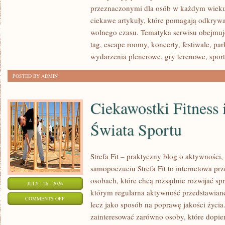
przeznaczonymi dla osób w każdym wieku
I
ciekawe artykuły, które pomagają odkryw
LASER
wolnego czasu. Tematyka serwisu obejmuje
TAG
tag, escape roomy, koncerty, festiwale, pa
wydarzenia plenerowe, gry terenowe, spor
POSTED BY ADMIN
Ciekawostki Fitness 
Świata Sportu
Strefa Fit – praktyczny blog o aktywności
samopoczuciu Strefa Fit to internetowa pr
osobach, które chcą rozsądnie rozwijać sp
JULY - 26 - 2026
którym regularna aktywność przedstawian
ON
COMMENTS OFF
lecz jako sposób na poprawę jakości życi
CIEKAWOSTKI
zainteresować zarówno osoby, które dopie
FITNESS