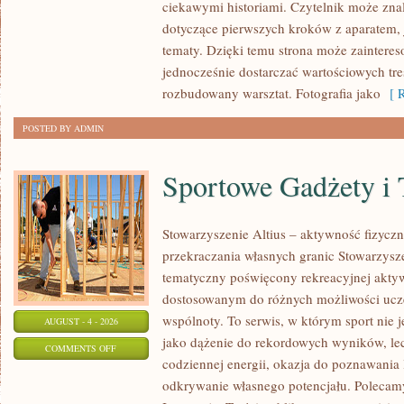
ciekawymi historiami. Czytelnik może zna
dotyczące pierwszych kroków z aparatem, ja
tematy. Dzięki temu strona może zaintere
jednocześnie dostarczać wartościowych tr
rozbudowany warsztat. Fotografia jako
[ R
POSTED BY ADMIN
Sportowe Gadżety i 
Stowarzyszenie Altius – aktywność fizycz
przekraczania własnych granic Stowarzysze
tematyczny poświęcony rekreacyjnej aktyw
dostosowanym do różnych możliwości ucz
wspólnoty. To serwis, w którym sport nie 
AUGUST - 4 - 2026
jako dążenie do rekordowych wyników, lec
ON
COMMENTS OFF
codziennej energii, okazja do poznawania 
SPORTOWE
odkrywanie własnego potencjału. Polecamy 
GADŻETY