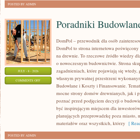
POSTED BY ADMIN
Poradniki Budowlan
DomPol – przewodnik dla osób zainteres
DomPol to strona internetowa poświęcony
na drewnie. To rzeczowe źródło wiedzy dla
o nowoczesnym budownictwie. Strona skup
zagadnieniach, które pojawiają się wtedy,
JULY - 8 - 2026
własnym prywatnej przestrzeni wykonany
ON
COMMENTS OFF
Budowlane i Koszty i Finansowanie. Tema
PORADNIKI
mocne strony domów drewnianych, jak i py
BUDOWLANE
poznać przed podjęciem decyzji o budow
być inspirującym miejscem dla inwestorów, 
planujących przeprowadzkę poza miasto, 
materiałów oraz wszystkich, którzy
[ Read
POSTED BY ADMIN