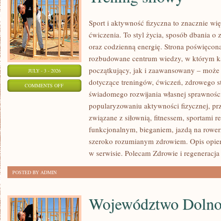
Sport i aktywność fizyczna to znacznie wię
ćwiczenia. To styl życia, sposób dbania o
oraz codzienną energię. Strona poświęcona
rozbudowane centrum wiedzy, w którym k
początkujący, jak i zaawansowany – może 
JULY - 3 - 2026
dotyczące treningów, ćwiczeń, zdrowego st
ON
COMMENTS OFF
świadomego rozwijania własnej sprawności
TRENING
popularyzowaniu aktywności fizycznej, pr
SIŁOWY
związane z siłownią, fitnessem, sportami r
funkcjonalnym, bieganiem, jazdą na rowerz
szeroko rozumianym zdrowiem. Opis opier
w serwisie. Polecam Zdrowie i regeneracja
POSTED BY ADMIN
Województwo Dolnoś