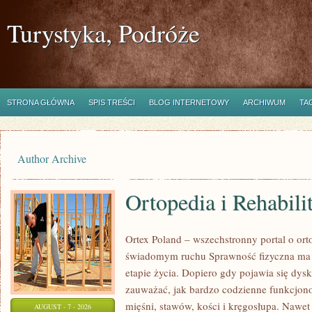
Turystyka, Podróże
STRONA GŁÓWNA
SPIS TREŚCI
BLOG INTERNETOWY
ARCHIWUM
TA
Author Archive
Ortopedia i Rehabili
Ortex Poland – wszechstronny portal o ortop
świadomym ruchu Sprawność fizyczna ma
etapie życia. Dopiero gdy pojawia się dys
zauważać, jak bardzo codzienne funkcjon
mięśni, stawów, kości i kręgosłupa. Nawet
AUGUST - 7 - 2026