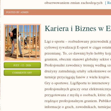
obserwowaniem zmian zachodzących
[ Re
POSTED BY ADMIN
Kariera i Biznes w E
Ligi e-sportu – rozbudowany przewodnik po
cyfrowej rywalizacji E-sport w ciągu ostat
przemianę. To, co dawniej było hobby k
graniem, obecnie stanowi globalny sektor
Profesjonalni zawodnicy trenują według
JULY - 12 - 2026
drużyny zatrudniają sztaby szkoleniowe or
ON
COMMENTS OFF
turnieje przyciągają fanów z wielu krajów
KARIERA
Gry e-sportowe. LigiSportu to internetow
I
profesjonalnych graczy oraz elektroniczny
BIZNES
przygotowana z myślą o osobach, które c
W
rządzące profesjonalnym graniem. Publik
E-
informacje o grach, zawodnikach, turniejac
SPORCIE