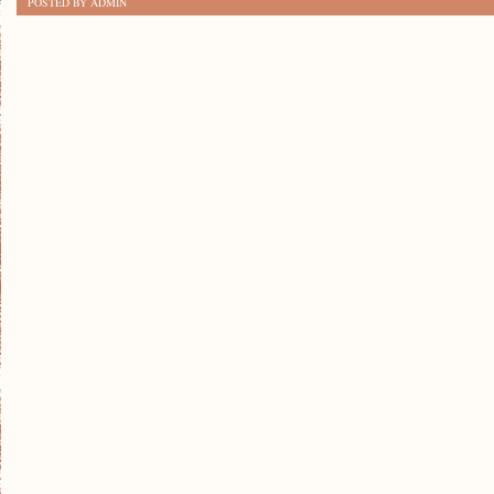
POSTED BY ADMIN
HISTORIĄ:
FASCYNUJĄCY
ŚWIAT
KLASYCZNYCH
SAMOCHODÓW