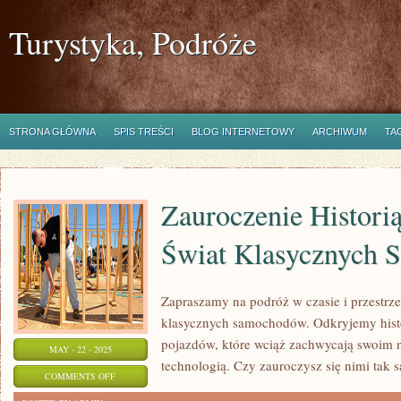
Turystyka, Podróże
STRONA GŁÓWNA
SPIS TREŚCI
BLOG INTERNETOWY
ARCHIWUM
TA
Zauroczenie Histori
Świat Klasycznych
Zapraszamy na podróż w czasie i przestrze
klasycznych samochodów. Odkryjemy histo
pojazdów, które wciąż zachwycają swoim 
MAY - 22 - 2025
technologią. Czy zauroczysz się nimi tak
ON
COMMENTS OFF
ZAUROCZENIE