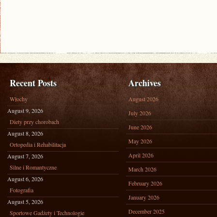
Recent Posts
Archives
Włochy
August 2026
August 9, 2026
July 2026
Diety przy chorobach
June 2026
August 8, 2026
May 2026
Ortopedia i Rehabilitacja
April 2026
August 7, 2026
Silne i Romantyczne
March 2026
August 6, 2026
February 2026
Fotografia
January 2026
August 5, 2026
December 2025
Sportowe Gadżety i Technologie