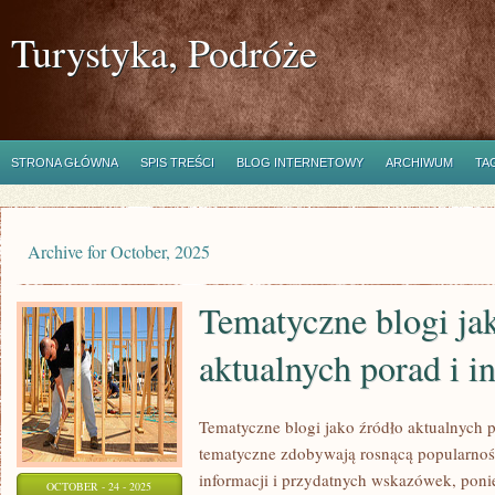
Turystyka, Podróże
STRONA GŁÓWNA
SPIS TREŚCI
BLOG INTERNETOWY
ARCHIWUM
TA
Archive for October, 2025
Tematyczne blogi ja
aktualnych porad i i
Tematyczne blogi jako źródło aktualnych p
tematyczne zdobywają rosnącą popularność
informacji i przydatnych wskazówek, poni
OCTOBER - 24 - 2025