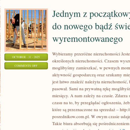
Jednym z początko
do nowego bądź świ
wyremontowanego
Wybieramy przeróżne nieruchomości Jest
OCTOBER - 11 - 2025
określonych nieruchomości. Czasem wys
ON
COMMENTS OFF
moglibyśmy zamieszkać, w pewnych mome
JEDNYM
aktywność gospodarczą oraz szukamy miejs
Z
jest łatwo znaleźć należyta nieruchomość,
POCZĄTKOWYCH
pasował. Sami na prywatną rękę mogliby
ZAKUPÓW
miesięcy. A nam zależy na czasie. Zdarza 
DO
czasu na to, by przeglądać ogłoszenia, ż
które są przeznaczone na sprzedaż – http:
NOWEGO
posrednikow.com.pl. W owym czasie udaje
BĄDŹ
Takie biura absorbują się pośredniczeniem
ŚWIEŻO