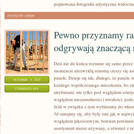
pojmowana fotografia artystyczna widoczne
SIĘ
UJRZEĆ
POSTED BY ADMIN
CAŁĄ
MASĘ
Pewno przyznamy racj
OBRAZÓW
LUB
odgrywają znaczącą 
TEŻ
RZEŹB
Dziś nie do końca rozumie się samo przez 
momencie niezwykłą renomą cieszy się as
panele. Dzieje się tak, dlatego, że panele
OCTOBER - 8 - 2025
każdego współczesnego mieszkania, bo z
ON
COMMENTS OFF
atrybutami, nie tylko pod względem estet
PEWNO
względem niezawodności i trwałości, pod
PRZYZNAMY
Jeśli w związku z tym wybieramy do włas
RACJĘ,
3d starajmy się, aby były one jak w najw
ŻE
względem jakościowym, bowiem powinniśmy
IZOLACJE
asortyment nieraz używany, a również z r
ODGRYWAJĄ