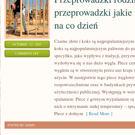
RODZAJU
przeprowadzki jakie
na co dzień
Czarne złoto i koks są najpopularniejszy
OCTOBER - 12 - 2025
koks są najpopularniejszym paliwem do pal
ON
COMMENTS OFF
specyfika, jaka wypływa z tradycji, przyzwy
PRZEPROWADZKI
wydobywa się u nas dużo węgla. Piece ce
RODZINNE
węglem są w stworzonym przez nas kraju
SĄ
użyciu. W następstwie tego piece węglowe 
TO
rozpowszechnione oraz w budynkach pry
PRZEPROWADZKI
użyteczności publicznej. Występują w wer
spalaniem. Piece z górnym wypalaniem są 
JAKIE
nich o utrzymanie stałej temperatury – sp
MOŻNA
Piece z dolnym
[ Read More ]
SPOTKAĆ
NA
POSTED BY ADMIN
CO