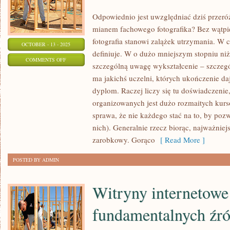
Odpowiednio jest uwzględniać dziś przeró
mianem fachowego fotografika? Bez wątpieni
fotografia stanowi zalążek utrzymania. W ch
OCTOBER - 13 - 2025
definiuje. W o dużo mniejszym stopniu niż
ON
COMMENTS OFF
szczególną uwagę wykształcenie – szczegó
ODPOWIEDNIO
ma jakichś uczelni, których ukończenie d
JEST
dyplom. Raczej liczy się tu doświadczenie
UWZGLĘDNIAĆ
organizowanych jest dużo rozmaitych kurs
DZIŚ
sprawa, że nie każdego stać na to, by poz
PRZERÓŻNE
nich). Generalnie rzecz biorąc, najważniej
USŁUGI
zarobkowy. Gorąco
[ Read More ]
POSTED BY ADMIN
Witryny internetowe
fundamentalnych źró