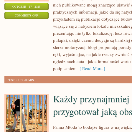
nich publikowane mogą znacząco ułatwić c
OCTOBER - 17 - 2025
praktycznych informacji, jakie da się nat
ON
COMMENTS OFF
przykładem są publikacje dotyczące budow
PRZYDATNE
wiążące się z nabyciem lokalu mieszkalne
PORADY
prezentując nie tylko lokalizację, lecz rów
DOSTĘPNE
pułapki, dzięki czemu decyzje są bardzie
NA
sferze motoryzacji blogi proponują porady
TEMATYCZNYCH
ręki, wyjaśniając, na jakie rzeczy zwróci
BLOGACH
oględzinach auta i jakie formalności wart
podpisaniem
[ Read More ]
POSTED BY ADMIN
Każdy przynajmniej 
przygotował jaką ob
Panna Młoda to bodajże figura w najwięks