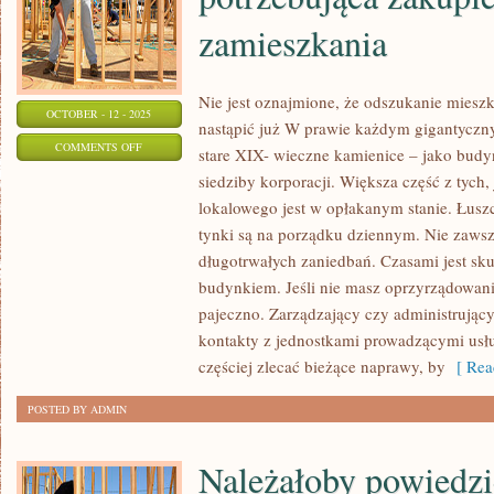
zamieszkania
Nie jest oznajmione, że odszukanie mies
OCTOBER - 12 - 2025
nastąpić już W prawie każdym gigantyczn
ON
COMMENTS OFF
stare XIX- wieczne kamienice – jako budyn
KIEDY
siedziby korporacji. Większa część z tych
TAK
lokalowego jest w opłakanym stanie. Łuszc
WŁAŚCIWIE
tynki są na porządku dziennym. Nie zawsze
JEDNOSTKA
długotrwałych zaniedbań. Czasami jest sku
POTRZEBUJĄCA
budynkiem. Jeśli nie masz oprzyrządowani
pajeczno. Zarządzający czy administrując
ZAKUPIĆ
kontakty z jednostkami prowadzącymi usł
MIEJSCE
częściej zlecać bieżące naprawy, by
[ Rea
ZAMIESZKANIA
POSTED BY ADMIN
Należałoby powiedzi