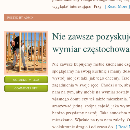
SĄ
wyglądał interesująco. Przy
[ Read More ]
NIEZWYKLE
POSTED BY ADMIN
Nie zawsze pozysku
wymiar częstochowa
Nie zawsze kupujemy meble kuchenne czę
spoglądamy na swoją kuchnię i mamy dość
wystrój nie jest taki, jak tego chcemy. Trz
OCTOBER - 9 - 2025
zagadnienia w swoje ręce. Chodzi o to, aby
ON
COMMENTS OFF
nam na tym, aby meble na wymiar zostały 
NIE
własnego domu czy też także mieszkania.
ZAWSZE
aranżować jedną, spójną całość, jaka wyt
POZYSKUJEMY
bardzo przydatny nastrój. Taka atmosfera
KUCHNIE
mieszkanie. Właśnie na tym nam zależy. 
NA
wielokrotnie drogie i od czasu do
[ Read 