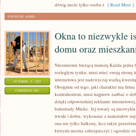
UŻYTKUJE
dźwig może tylko osoba z
[ Read More ]
SIĘ
POSTED BY ADMIN
ZWŁASZCZA
Okna to niezwykle is
domu oraz mieszkan
Niezmiernie bieżącą materią Każda jedna f
rozległym rynku, musi mieć swoją stronę 
internetowa jest nadzwyczaj ważką kwestią
OCTOBER - 9 - 2025
Obojętnie od tego, jaki charakter ma firma
ON
COMMENTS OFF
kontrahentom, musi najpierw zadbać o do
OKNA
dzięki odpowiedniej reklamie internetowej, j
TO
balustrady Mielec. Jej towary są niezwykle
NIEZWYKLE
trwałe i dobre, wykonane z materiałów naj
ISTOTNY
ona nie tylko balkony, lecz także przeróż
DETAL
którymi można zabezpieczyć i ogrodzić ró
DOMU