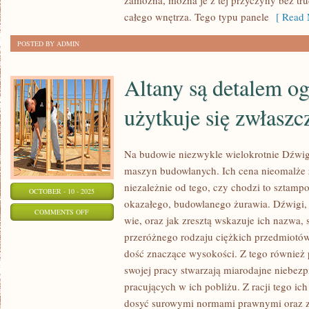
zamożna, można je z tej przyczyny bez tr
całego wnętrza. Tego typu panele
[ Read 
PODŁÓG
W
POSTED BY ADMIN
SWOIM
MIESZKANIU
Altany są detalem 
CZY
BIURZE
użytkuje się zwłaszc
Na budowie niezwykle wielokrotnie Dźwigi
maszyn budowlanych. Ich cena nieomalże 
niezależnie od tego, czy chodzi to sztampo
OCTOBER - 10 - 2025
okazałego, budowlanego żurawia. Dźwigi,
ON
COMMENTS OFF
wie, oraz jak zresztą wskazuje ich nazwa,
ALTANY
przeróżnego rodzaju ciężkich przedmiotów
SĄ
dość znaczące wysokości. Z tego równie
DETALEM
swojej pracy stwarzają miarodajne niebezp
OGRODOWYM
pracujących w ich pobliżu. Z racji tego i
KTÓRY
dosyć surowymi normami prawnymi oraz z