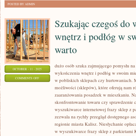
POSTED BY ADMIN
GNIAZDEK
Szukając czegoś do 
wnętrz i podłóg w 
warto
dużo osób szuka zajmującego pomysłu na
OCTOBER - 11 - 2025
wykończenia wnętrz i podłóg w swoim mie
ON
COMMENTS OFF
w pobliskich sklepach czy hurtowaniach. 
SZUKAJĄC
możliwości (sklepów), które oferują nam 
CZEGOŚ
zaaranżowania posadzek w mieszkaniu. N
DO
skonfrontowanie towaru czy sprawdzenie c
WYKOŃCZENIA
wyszukiwarce internetowej frazy sklep z p
WNĘTRZ
zezwala na rychły przegląd dostępnego a
regionie miasta Kalisz. Niesłychanie opła
I
w wyszukiwarce frazy sklep z parkietami K
PODŁÓG