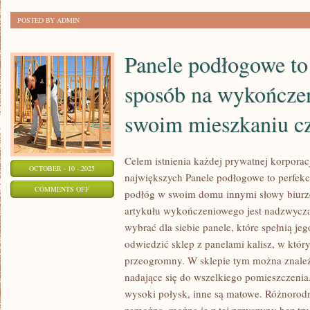
OZDABIAĆ
POSTED BY ADMIN
NASZE
MIESZKANIE
Panele podłogowe to
sposób na wykończe
swoim mieszkaniu cz
Celem istnienia każdej prywatnej korporacj
OCTOBER - 10 - 2025
największych Panele podłogowe to perfek
ON
COMMENTS OFF
podłóg w swoim domu innymi słowy biurze
PANELE
artykułu wykończeniowego jest nadzwycza
PODŁOGOWE
wybrać dla siebie panele, które spełnią j
TO
odwiedzić sklep z panelami kalisz, w któr
NAJLEPSZY
przeogromny. W sklepie tym można znaleź
SPOSÓB
nadające się do wszelkiego pomieszczenia.
wysoki połysk, inne są matowe. Różnorodn
NA
WYKOŃCZENIE