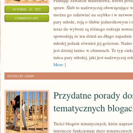
Planując zawarcie małżeństwa, trzeba post
spraw. Ślub to nadzwyczaj obowiązujące w
OCTOBER - 20 - 2025
można go załatwiać na szybko i w nerwow
ON
COMMENTS OFF
pary młode, roją o ślubie jednostkowym i 
PLANUJĄC
teraz do wyboru są różnego rodzaju nowoc
ZAWARCIE
spowodują że ten dzień na długo zapadnie
MAŁŻEŃSTWA,
młodej jednak również jej gościom. Nader
TRZEBA
jest dzisiaj taniec w chmurach. To typ ci
WYSTARAĆ
tańca pary młodej, jaki jest nadzwyczaj 
SIĘ
More ]
O
POSTED BY ADMIN
DUŻO
Przydatne porady do
tematycznych blogac
Treści blogów tematycznych, które napra
internecie funkcjonuje dużo tematycznych 