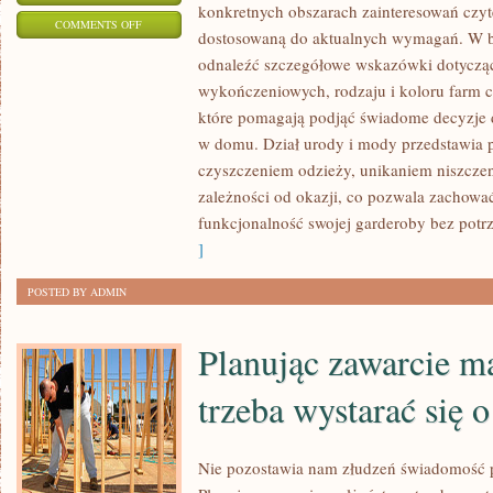
konkretnych obszarach zainteresowań czyt
ON
COMMENTS OFF
dostosowaną do aktualnych wymagań. W 
TEMATYCZNE
odnaleźć szczegółowe wskazówki dotyczą
BLOGI
wykończeniowych, rodzaju i koloru farm c
JAKO
które pomagają podjąć świadome decyzje d
ŹRÓDŁO
w domu. Dział urody i mody przedstawia p
AKTUALNYCH
czyszczeniem odzieży, unikaniem niszczen
PORAD
zależności od okazji, co pozwala zachowa
I
funkcjonalność swojej garderoby bez potrz
INFORMACJI
]
POSTED BY ADMIN
Planując zawarcie m
trzeba wystarać się 
Nie pozostawia nam złudzeń świadomość 