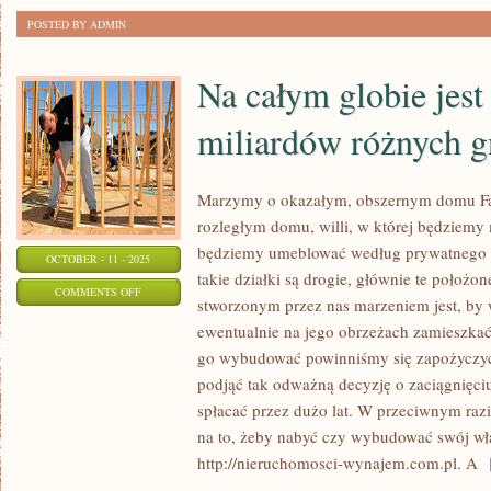
POSTED BY ADMIN
Na całym globie jest
miliardów różnych g
Marzymy o okazałym, obszernym domu Fa
rozległym domu, willi, w której będziemy 
będziemy umeblować według prywatnego 
OCTOBER - 11 - 2025
takie działki są drogie, głównie te położo
ON
COMMENTS OFF
stworzonym przez nas marzeniem jest, by
NA
ewentualnie na jego obrzeżach zamieszka
CAŁYM
go wybudować powinniśmy się zapożyczy
GLOBIE
podjąć tak odważną decyzję o zaciągnięci
JEST
spłacać przez dużo lat. W przeciwnym razi
WIELE
na to, żeby nabyć czy wybudować swój w
MILIARDÓW
http://nieruchomosci-wynajem.com.pl. A
[
RÓŻNYCH