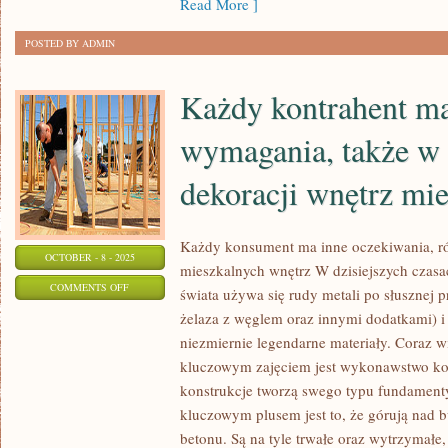
Read More ]
ZNACZĄCĄ
POSTED BY ADMIN
ROLĘ
Każdy kontrahent ma
wymagania, także w
dekoracji wnętrz mi
Każdy konsument ma inne oczekiwania, r
OCTOBER - 8 - 2025
mieszkalnych wnętrz W dzisiejszych czasa
ON
COMMENTS OFF
świata używa się rudy metali po słusznej pr
KAŻDY
żelaza z węglem oraz innymi dodatkami) i
KONTRAHENT
niezmiernie legendarne materiały. Coraz wię
MA
kluczowym zajęciem jest wykonawstwo kon
INNE
konstrukcje tworzą swego typu fundament
WYMAGANIA,
kluczowym plusem jest to, że górują nad 
betonu. Są na tyle trwałe oraz wytrzymał
TAKŻE