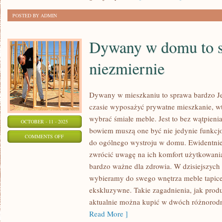
RODZICE
POSTED BY ADMIN
STARAJĄ
SIĘ
Dywany w domu to 
niezmiernie
Dywany w mieszkaniu to sprawa bardzo J
czasie wyposażyć prywatne mieszkanie, wt
wybrać śmiałe meble. Jest to bez wątpien
OCTOBER - 11 - 2025
bowiem muszą one być nie jedynie funkcjo
ON
COMMENTS OFF
do ogólnego wystroju w domu. Ewidentnie
DYWANY
zwrócić uwagę na ich komfort użytkowania
W
bardzo ważne dla zdrowia. W dzisiejszych
DOMU
wybieramy do swego wnętrza meble tapicer
TO
ekskluzywne. Takie zagadnienia, jak prod
SPRAWA
aktualnie można kupić w dwóch różnorodn
NIEZMIERNIE
Read More ]