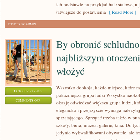
ich podstawie na przykład hale stalowe, a 
W
łatwiejsze do postawienia
[ Read More ]
WYPADKU
DEKORACJI
POSTED BY ADMIN
WNĘTRZ
MIESZKALNYCH
By obronić schludno
najbliższym otoczeni
włożyć
Wszystko dookoła, każde miejsce, które 
OCTOBER - 7 - 2025
pokaźniejsza grupa ludzi Wszystko naokoł
ON
COMMENTS OFF
okazję odwiedzać większa grupa ludzi, któ
BY
elegancko i przejrzyście wymaga należytej
OBRONIĆ
sprzątającego. Sprzątać trzeba także w pun
SCHLUDNOŚĆ
szkoły, biura, muzea, galerie, kina. Do ty
W
jedynie wykwalifikowani obywatele, ale te
NAJBLIŻSZYM