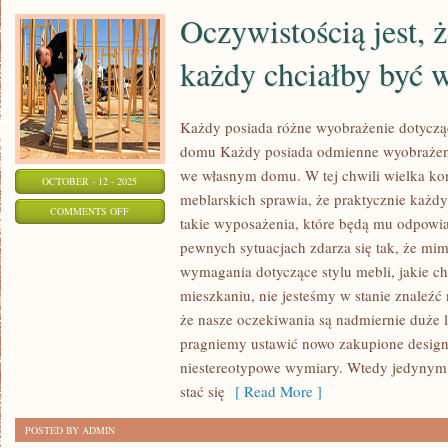
DZIEŃ
Oczywistością jest, 
każdy chciałby być 
Każdy posiada różne wyobrażenie dotyczą
domu Każdy posiada odmienne wyobrażeni
we własnym domu. W tej chwili wielka ko
OCTOBER - 12 - 2025
meblarskich sprawia, że praktycznie każd
ON
COMMENTS OFF
takie wyposażenia, które będą mu odpowi
OCZYWISTOŚCIĄ
pewnych sytuacjach zdarza się tak, że m
JEST,
wymagania dotyczące stylu mebli, jakie c
ŻE
mieszkaniu, nie jesteśmy w stanie znaleźć
NIEMALŻE
że nasze oczekiwania są nadmiernie duże 
KAŻDY
pragniemy ustawić nowo zakupione design
CHCIAŁBY
niestereotypowe wymiary. Wtedy jedyny
BYĆ
stać się
[ Read More ]
WŁAŚCICIELEM
POSTED BY ADMIN