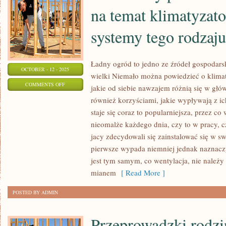
na temat klimatyzato
systemy tego rodzaju
Ładny ogród to jedno ze źródeł gospodars
OCTOBER - 12 - 2025
wielki Niemało można powiedzieć o klimaty
ON
COMMENTS OFF
jakie od siebie nawzajem różnią się w głów
NALEŻAŁOBY
również korzyściami, jakie wypływają z ic
POWIEDZIEĆ
staje się coraz to popularniejsza, przez co
KILKA
nieomalże każdego dnia, czy to w pracy, c
SŁÓW
jacy zdecydowali się zainstalować się w 
NA
pierwsze wypada niemniej jednak naznaczyć
jest tym samym, co wentylacja, nie należ
TEMAT
mianem
[ Read More ]
KLIMATYZATORÓW,
JAKO
POSTED BY ADMIN
ŻE
SYSTEMY
Przeprowadzki rodzi
TEGO