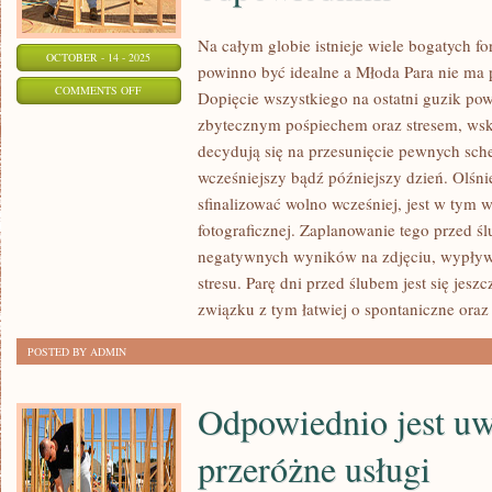
Na całym globie istnieje wiele bogatych 
OCTOBER - 14 - 2025
powinno być idealne a Młoda Para nie ma 
ON
COMMENTS OFF
Dopięcie wszystkiego na ostatni guzik pow
NIEOMALŻE
zbytecznym pośpiechem oraz stresem, wsku
WSZYSCY
decydują się na przesunięcie pewnych sch
LUDZIE
wcześniejszy bądź późniejszy dzień. Olśn
ZAPYTANI
sfinalizować wolno wcześniej, jest w tym 
O
fotograficznej. Zaplanowanie tego przed ś
negatywnych wyników na zdjęciu, wypływ
WŁASNE
stresu. Parę dni przed ślubem jest się jes
ZAINTERESOWANIA
związku z tym łatwiej o spontaniczne oraz
ODPOWIEDNIM
POSTED BY ADMIN
Odpowiednio jest uw
przeróżne usługi