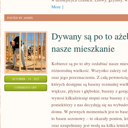
More ]
POSTED BY ADMIN
Dywany są po to aże
nasze mieszkanie
Kobierce są po to aby ozdabiać nasze mie
różnorodną wielkość. Wszystko zależy od
oraz jego przeznaczenia. Z całą pewności
OCTOBER - 10 - 2025
których dostępne są baseny rozmaitej wiel
ON
COMMENTS OFF
większe, płytsze i głębokie, baseny z gorą
DYWANY
wynosi kilkadziesiąt stopni oraz baseny 
SĄ
poniektórzy z nas decydują się na wybud
PO
domu. W pewnych momentach jest to base
TO
to basen sezonowy – to okazały ponton, k
AŻEBY
oraz uzupełniany jest wodą na kilka letnic