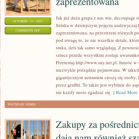
zaprezentowana
Jak już duża grupa z nas wie, decoupage to
OCTOBER - 13 - 2025
Sztuka w dzisiejszym pojęciu nadzwyczaj k
ON
COMMENTS OFF
zaprezentowana, na przestrzeni różnych 
SZTUKA
pod uwagę to, że nie wszelkie detale, któr
W
stuka, dziś tak samo wyglądają. Z pewnośc
DZISIEJSZYM
sztuce przede wszystkim zostaje uwarunk
POJĘCIU
Przetestuj http://www.sny.net.pl. Inność w 
NIEZWYKLE
niezwykle porządnie pojmowana. W takic
gigantycznym uznaniem cieszą się osoby, 
KONKRETNIE
przez graffiti. To także jest wybitnie do as
POZOSTAJE
nie każdy może zgadzać się
[ Read More 
ZAPREZENTOWANA
POSTED BY ADMIN
Zakupy za pośrednic
dają nam również sz