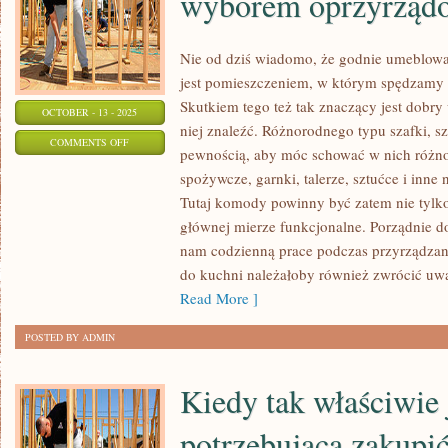
wyborem oprzyrząd
Nie od dziś wiadomo, że godnie umeblowa
jest pomieszczeniem, w którym spędzamy
Skutkiem tego też tak znaczący jest dobry
OCTOBER - 13 - 2025
niej znaleźć. Różnorodnego typu szafki, szu
ON
COMMENTS OFF
pewnością, aby móc schować w nich różno
POZORNIE
spożywcze, garnki, talerze, sztućce i inn
GDY
Tutaj komody powinny być zatem nie tylk
ZASTANAWIAMY
głównej mierze funkcjonalne. Porządnie do
SIĘ
nam codzienną prace podczas przyrządzani
NAD
do kuchni należałoby również zwrócić uwa
WYBOREM
Read More ]
OPRZYRZĄDOWAŃ
POSTED BY ADMIN
Kiedy tak właściwie
potrzebująca zakupić