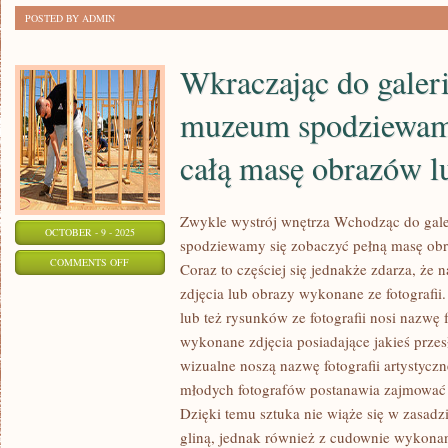
POSTED BY ADMIN
NAWIĄZAĆ
Wkraczając do galeri
muzeum spodziewamy
całą masę obrazów lu
Zwykle wystrój wnętrza Wchodząc do gal
OCTOBER - 9 - 2025
spodziewamy się zobaczyć pełną masę obr
ON
COMMENTS OFF
Coraz to częściej się jednakże zdarza, że n
WKRACZAJĄC
zdjęcia lub obrazy wykonane ze fotografii
DO
lub też rysunków ze fotografii nosi nazwę 
GALERII
wykonane zdjęcia posiadające jakieś przes
BĄDŹ
wizualne noszą nazwę fotografii artystyczn
DO
młodych fotografów postanawia zajmować si
Dzięki temu sztuka nie wiąże się w zasadzi
MUZEUM
gliną, jednak również z cudownie wykona
SPODZIEWAMY