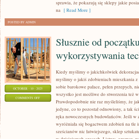
sprawia, że pokazują się sklepy jakie posi
W
na
[ Read More ]
SWOIM
DOMU,
POSTED BY ADMIN
WARTO
Słusznie od początk
wykorzystywania tec
Kiedy myślimy o jakichkolwiek dekoracja
myślimy o jakiś zdobieniach mieszkania 
sobie barokowe pałace, pełen przepych, ni
OCTOBER - 10 - 2025
wszystko jest możliwe do stworzenia też 
ON
COMMENTS OFF
Prawdopodobnie nie raz myśleliśmy, że jakiś
SŁUSZNIE
jedyne, co to pozostał odnowiony, a tak śc
OD
ręka nowoczesnych budowlańców. Jeśli w
POCZĄTKU
wyróżniała się bogactwem zdobień na tle 
WYKORZYSTYWANIA
sześcianów nic łatwiejszego, sklep sztuka
TECHNIK
w dzisiejszych czasach. Listwy, gzymsy, w