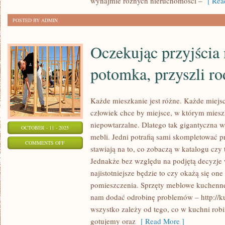
wynajmie różnych nieruchomości –
[ Read
WYREMONTOWANEGO
POSTED BY ADMIN
Oczekując przyjścia 
potomka, przyszli rod
Każde mieszkanie jest różne. Każde miejsc
człowiek chce by miejsce, w którym miesz
niepowtarzalne. Dlatego tak gigantyczna 
OCTOBER - 11 - 2025
mebli. Jedni potrafią sami skompletować 
ON
COMMENTS OFF
stawiają na to, co zobaczą w katalogu czy
OCZEKUJĄC
Jednakże bez względu na podjętą decyzje
PRZYJŚCIA
najistotniejsze będzie to czy okażą się on
NA
pomieszczenia. Sprzęty meblowe kuchenne
ŚWIAT
nam dodać odrobinę problemów – http://ku
POTOMKA,
wszystko zależy od tego, co w kuchni robi
PRZYSZLI
gotujemy oraz
[ Read More ]