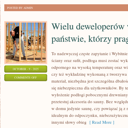
WYMIAR
POSTED BY ADMIN
CZĘSTOCHOWA
Wielu deweloperów
państwie, którzy pr
To nadzwyczaj częste zapytanie i Wybitnie
ściany oraz sufit, podłoga musi zostać wy
odpornego na wysoką temperaturę oraz wi
OCTOBER - 9 - 2025
czy też wykładzinę wykonaną z tworzywa 
ON
COMMENTS OFF
materiał, niezbędna jest szczególna dbałość 
WIELU
się niebezpieczna dla użytkowników. By t
DEWELOPERÓW
wyłożenie podłogi pobocznymi drewnian
W
przetestuj akcesoria do sauny. Bez względ
NASZYM
w domu jedynie saunę, czy powiązać ją z 
PAŃSTWIE,
idealnym do odpoczynku, niebezużyteczna 
KTÓRZY
innymi słowy obieg
[ Read More ]
PRAGNĄ