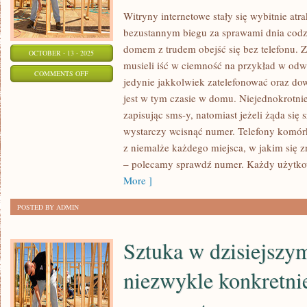
Witryny internetowe stały się wybitnie atr
bezustannym biegu za sprawami dnia codz
domem z trudem obejść się bez telefonu. 
OCTOBER - 13 - 2025
musieli iść w ciemność na przykład w od
ON
COMMENTS OFF
jedynie jakkolwiek zatelefonować oraz dow
WITRYNY
jest w tym czasie w domu. Niejednokrotni
INTERNETOWE
zapisując sms-y, natomiast jeżeli żąda si
SĄ
wystarczy wcisnąć numer. Telefony komó
JEDNYMI
z niemalże każdego miejsca, w jakim się z
Z
– polecamy sprawdź numer. Każdy użytko
FUNDAMENTALNYCH
More ]
ŹRÓDEŁ
POSTED BY ADMIN
INFORMACJI
Sztuka w dzisiejszy
niezwykle konkretnie