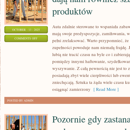
produktów
Auta zdalnie sterowane to wspaniała zaba
OCTOBER - 13 - 2025
mają swoje predyspozycje, zamiłowania, w
ON
COMMENTS OFF
pełni zrelaksować. Warto przypomnieć, że 
ZAKUPY
zupełności powoduje nam niemałą frajdę. J
ZA
lubią nie tracić czasu na byle co i zabieraj
POŚREDNICTWEM
pomiędzy innymi haftowanie, szydełkowanie
INTERNETU
wyszywanie. Z całą pewnością nie jest to za
DAJĄ
posiadają zbyt wiele cierpliwości lub ewen
zniechęcają. Sztuka ta żąda wiele czasu k
NAM
osiągnąć zamierzony
[ Read More ]
RÓWNIEŻ
SZANSĘ
POSTED BY ADMIN
NABYCIA
PRODUKTÓW
Pozornie gdy zastan