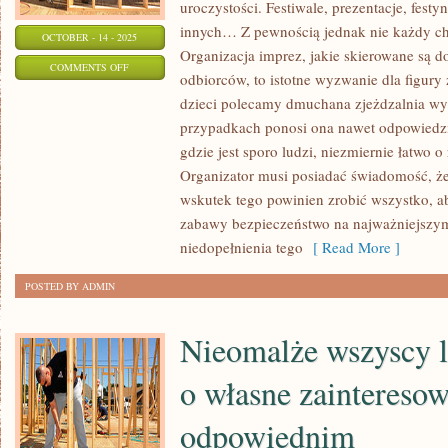
uroczystości. Festiwale, prezentacje, festy
innych… Z pewnością jednak nie każdy chc
OCTOBER - 14 - 2025
Organizacja imprez, jakie skierowane są 
ON
COMMENTS OFF
odbiorców, to istotne wyzwanie dla figury 
KAŻDY
dzieci polecamy dmuchana zjeżdzalnia wy
PRZYNAJMNIEJ
przypadkach ponosi ona nawet odpowiedz
RAZ
gdzie jest sporo ludzi, niezmiernie łatwo 
W
Organizator musi posiadać świadomość, że
ŻYCIU
wskutek tego powinien zrobić wszystko, 
PRZYGOTOWAŁ
zabawy bezpieczeństwo na najważniejszy
JAKĄ
niedopełnienia tego
[ Read More ]
OBSZERNA
POSTED BY ADMIN
IMPREZĘ
Nieomalże wszyscy l
o własne zaintereso
odpowiednim