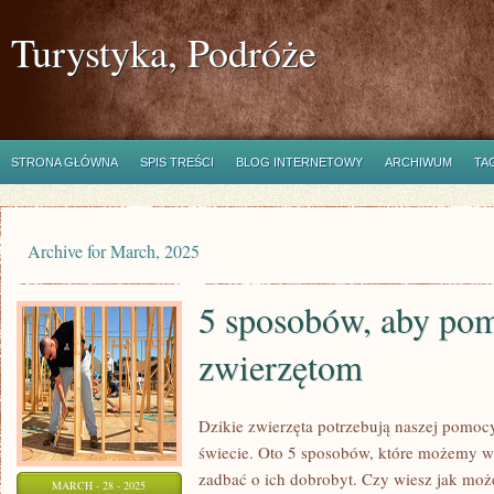
Turystyka, Podróże
STRONA GŁÓWNA
SPIS TREŚCI
BLOG INTERNETOWY
ARCHIWUM
TA
Archive for March, 2025
5 sposobów, aby po
zwierzętom
Dzikie zwierzęta potrzebują naszej pomoc
świecie. Oto 5 sposobów, które możemy w
zadbać o ich dobrobyt. Czy wiesz jak mo
MARCH - 28 - 2025