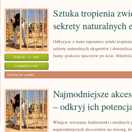
NIEWERBALNEJ:
Sztuka tropienia zwi
JAK
sekrety naturalnych
ODCZYTAĆ
GESTY
I
Odkryjcie z nami tajemnice sztuki tropieni
MIMIKĘ!
sekrety naturalnych ekspertów i dowiedzcie
fauny podczas spacerów po lesie. #śledzić
MARCH - 12 - 2025
ON
COMMENTS OFF
SZTUKA
POSTED BY ADMIN
TROPIENIA
ZWIERZĄT
Najmodniejsze akces
W
– odkryj ich potencja
LASACH:
SEKRETY
NATURALNYCH
Witajcie wiosenne fashionistki i modnych 
EKSPERTÓW
najmodniejszych akcesoriów na wiosnę, k