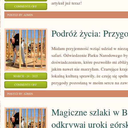
artykuł już teraz!
ON
COMMENTS OFF
5
POSTED BY ADMIN
SPOSOBÓW,
ABY
Podróż życia: Przygo
POMÓC
DZIKIM
Miałam przyjemność wziąć udział w nieza
ZWIERZĘTOM
safari. Odwiedzenie Parku Narodowego b
doświadczeniem, które pozwoliło mi zbliży
jakim nawet nie marzyłam. Czarujące krajo
lokalną kulturą sprawiły, że czuję się speł
MARCH - 24 - 2025
przygody pozostaną w moim sercu na zaw
ON
COMMENTS OFF
PODRÓŻ
POSTED BY ADMIN
ŻYCIA:
PRZYGODA
Magiczne szlaki w B
NA
SAFARI
odkrywaj uroki górs