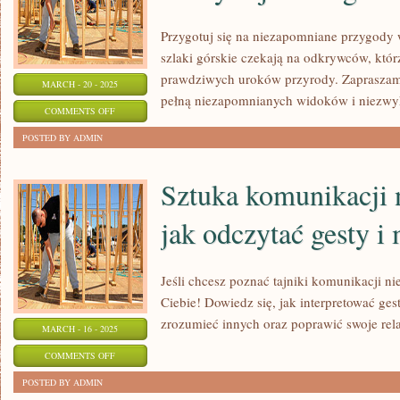
Przygotuj się na niezapomniane przygody
szlaki górskie czekają na odkrywców, któ
prawdziwych uroków przyrody. Zapraszam
MARCH - 20 - 2025
pełną niezapomnianych widoków i niezwy
ON
COMMENTS OFF
MAGICZNE
POSTED BY ADMIN
SZLAKI
W
Sztuka komunikacji 
BIESZCZADACH:
jak odczytać gesty i
ODKRYWAJ
UROKI
GÓRSKICH
Jeśli chcesz poznać tajniki komunikacji nie
WĘDRÓWEK!
Ciebie! Dowiedz się, jak interpretować gest
zrozumieć innych oraz poprawić swoje relac
MARCH - 16 - 2025
ON
COMMENTS OFF
SZTUKA
POSTED BY ADMIN
KOMUNIKACJI