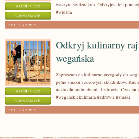
waszym stylizacjom. Odkryjcie ich potencj
MARCH - 7 - 2025
#wiosna
ON
COMMENTS OFF
NAJMODNIEJSZE
POSTED BY ADMIN
AKCESORIA
NA
Odkryj kulinarny raj
WIOSNĘ
wegańska
–
ODKRYJ
ICH
Zapraszam na kulinarne przygody do wega
POTENCJAŁ!
pełne smaku i zdrowych składników. Kuc
uczta dla podniebienia i zdrowia. Czas na
MARCH - 3 - 2025
#wegańskiekulinaria #zdrowie #smaki
ON
COMMENTS OFF
ODKRYJ
POSTED BY ADMIN
KULINARNY
RAJ:
KUCHNIA