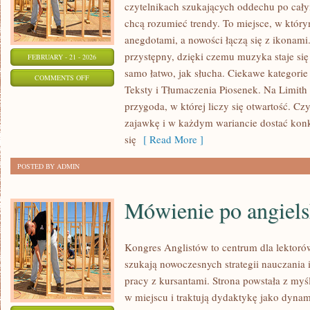
czytelnikach szukających oddechu po całym
chcą rozumieć trendy. To miejsce, w który
anegdotami, a nowości łączą się z ikonami
przystępny, dzięki czemu muzyka staje się t
FEBRUARY - 21 - 2026
samo łatwo, jak słucha. Ciekawe kategorie n
ON
COMMENTS OFF
Teksty i Tłumaczenia Piosenek. Na Limith
MUZYKA
przygoda, w której liczy się otwartość. Czy
I
zajawkę i w każdym wariancie dostać konk
EMOCJE
się
[ Read More ]
POSTED BY ADMIN
Mówienie po angiel
Kongres Anglistów to centrum dla lektorów
szukają nowoczesnych strategii nauczania 
pracy z kursantami. Strona powstała z myśl
w miejscu i traktują dydaktykę jako dynam