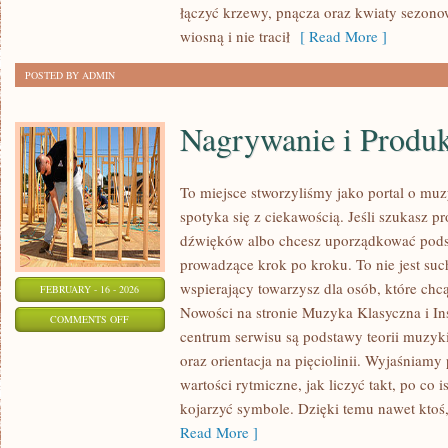
łączyć krzewy, pnącza oraz kwiaty sezono
wiosną i nie tracił
[ Read More ]
POSTED BY ADMIN
Nagrywanie i Produ
To miejsce stworzyliśmy jako portal o mu
spotyka się z ciekawością. Jeśli szukasz pr
dźwięków albo chcesz uporządkować podst
prowadzące krok po kroku. To nie jest suc
wspierający towarzysz dla osób, które chc
FEBRUARY - 16 - 2026
Nowości na stronie Muzyka Klasyczna i I
ON
COMMENTS OFF
centrum serwisu są podstawy teorii muzyki
NAGRYWANIE
oraz orientacja na pięciolinii. Wyjaśniam
I
wartości rytmiczne, jak liczyć takt, po co is
PRODUKCJA
kojarzyć symbole. Dzięki temu nawet ktoś,
WOKALNA
Read More ]