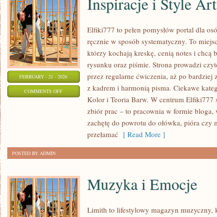
Inspiracje i Style Ar
Elfiki777 to pełen pomysłów portal dla osó
ręcznie w sposób systematyczny. To miejsc
którzy kochają kreskę, cenią notes i chcą
rysunku oraz piśmie. Strona prowadzi czyt
przez regularne ćwiczenia, aż po bardzie
FEBRUARY - 21 - 2026
z kadrem i harmonią pisma. Ciekawe kateg
ON
COMMENTS OFF
Kolor i Teoria Barw. W centrum Elfiki777 st
INSPIRACJE
zbiór prac – to pracownia w formie bloga
I
zachętę do powrotu do ołówka, pióra czy 
STYLE
przełamać
[ Read More ]
ARTYSTYCZNE
POSTED BY ADMIN
Muzyka i Emocje
Limith to lifestylowy magazyn muzyczny, 