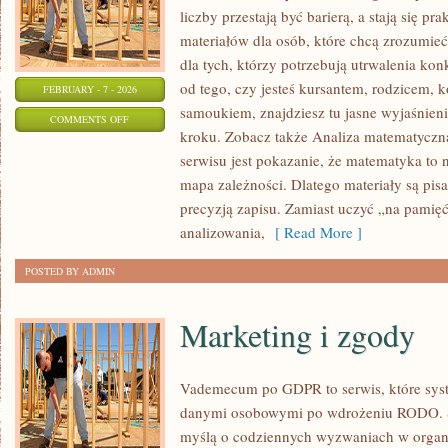
liczby przestają być barierą, a stają się pr
materiałów dla osób, które chcą zrozumie
dla tych, którzy potrzebują utrwalenia ko
od tego, czy jesteś kursantem, rodzicem, 
FEBRUARY - 7 - 2026
samoukiem, znajdziesz tu jasne wyjaśnien
ON
COMMENTS OFF
kroku. Zobacz także Analiza matematyczna
PODSTAWY
serwisu jest pokazanie, że matematyka to n
MATEMATYKI
mapa zależności. Dlatego materiały są pisa
precyzją zapisu. Zamiast uczyć „na pamięć
analizowania,
[ Read More ]
POSTED BY ADMIN
Marketing i zgody
Vademecum po GDPR to serwis, które syst
danymi osobowymi po wdrożeniu RODO. St
myślą o codziennych wyzwaniach w organiz