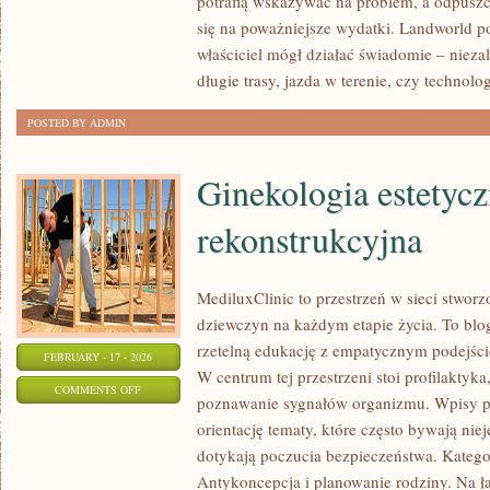
potrafią wskazywać na problem, a odpuszc
SPORTOWE
się na poważniejsze wydatki. Landworld p
COUPE
właściciel mógł działać świadomie – niezal
I
długie trasy, jazda w terenie, czy technolo
CABRIO
POSTED BY ADMIN
Ginekologia estetycz
rekonstrukcyjna
MediluxClinic to przestrzeń w sieci stwor
dziewczyn na każdym etapie życia. To blog
rzetelną edukację z empatycznym podejśc
FEBRUARY - 17 - 2026
W centrum tej przestrzeni stoi profilaktyk
ON
COMMENTS OFF
poznawanie sygnałów organizmu. Wpisy po
GINEKOLOGIA
orientację tematy, które często bywają ni
ESTETYCZNA
dotykają poczucia bezpieczeństwa. Katego
I
Antykoncepcja i planowanie rodziny. Na ł