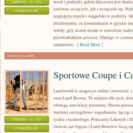
teorii i praktyki, gdzie kluczowa jest sku
FEBRUARY - 20 - 2026
zarówno uczących, jak i uczących się. Po
ON
COMMENTS OFF
anglojęzycznych i Angielski w podróży. Ide
MÓWIENIE
przekonaniu, że komunikacja w języku angi
PO
wtedy, gdy uczeń działa w sensowne zadania
ANGIELSKU
przewodnikiem procesu. Dlatego w centrum
zadaniowe,
[ Read More ]
POSTED BY ADMIN
Sportowe Coupe i C
Landworld to magazyn online stworzony z
oraz Land Rovera. To miejsce dla tych, k
obsługę auta klasy premium. Strona prowa
bardziej szczegółowe zagadnienia, łącząc
rynku i technologii. Polecamy Lifestyle i M
FEBRUARY - 18 - 2026
świecie aut Jaguar i Land Roverów liczą si
ON
COMMENTS OFF