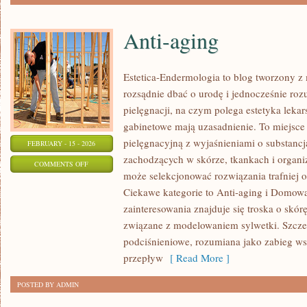
Anti-aging
Estetica-Endermologia to blog tworzony z 
rozsądnie dbać o urodę i jednocześnie roz
pielęgnacji, na czym polega estetyka lekar
gabinetowe mają uzasadnienie. To miejsce
pielęgnacyjną z wyjaśnieniami o substanc
FEBRUARY - 15 - 2026
zachodzących w skórze, tkankach i organi
ON
COMMENTS OFF
może selekcjonować rozwiązania trafniej 
ANTI-
Ciekawe kategorie to Anti-aging i Domow
AGING
zainteresowania znajduje się troska o skórę
związane z modelowaniem sylwetki. Szcze
podciśnieniowe, rozumiana jako zabieg wsp
przepływ
[ Read More ]
POSTED BY ADMIN