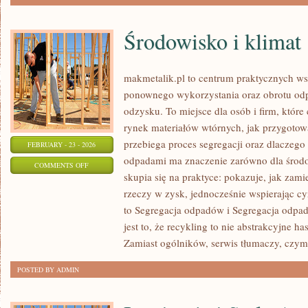
Środowisko i klimat
makmetalik.pl to centrum praktycznych 
ponownego wykorzystania oraz obrotu od
odzysku. To miejsce dla osób i firm, które 
rynek materiałów wtórnych, jak przygotow
przebiega proces segregacji oraz dlaczego
FEBRUARY - 23 - 2026
odpadami ma znaczenie zarówno dla środowi
ON
COMMENTS OFF
skupia się na praktyce: pokazuje, jak zam
ŚRODOWISKO
rzeczy w zysk, jednocześnie wspierając cy
I
to Segregacja odpadów i Segregacja odpa
KLIMAT
jest to, że recykling to nie abstrakcyjne ha
Zamiast ogólników, serwis tłumaczy, czym 
POSTED BY ADMIN