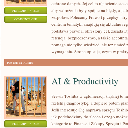
ochronę danych. Jej cel to ułatwienie stos
aby wdrożenia były spójne na błędy, a jed
FEBRUARY - 7 - 2026
zespołów. Polecamy Prawo i przepisy i Tr
ON
COMMENTS OFF
centrum tematyki znajdują się aktualne re
MARKETING
podstawa prawna, określony cel, zasada „ty
I
retencja, bezpieczeństwo, a także accounta
ZGODY
pomaga nie tylko wiedzieć, ale też umieć
wymagania. Strona opisuje, czym w prakty
POSTED BY ADMIN
AI & Productivity
Serwis Toshiba w aglomeracji śląskiej to 
rzetelną diagnostykę, a dopiero potem pl
Jeśli interesuje Cię naprawa sprzętu Toshi
jak podchodzimy do zleceń i czego możes
kategorie to Finanse i Zakupy Sprzętu i P
FEBRUARY - 7 - 2026