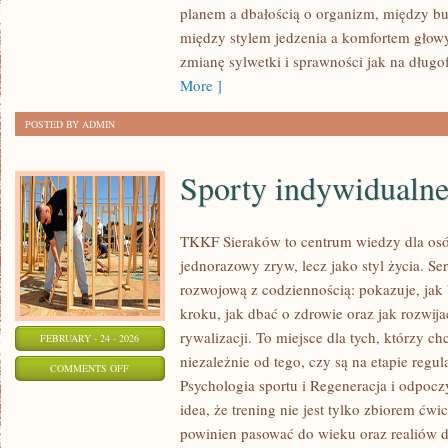
planem a dbałością o organizm, między b
SIŁOWE
między stylem jedzenia a komfortem głowy
zmianę sylwetki i sprawności jak na długof
More ]
POSTED BY ADMIN
Sporty indywidualn
TKKF Sieraków to centrum wiedzy dla osób,
jednorazowy zryw, lecz jako styl życia. S
rozwojową z codziennością: pokazuje, ja
kroku, jak dbać o zdrowie oraz jak rozwij
rywalizacji. To miejsce dla tych, którzy ch
FEBRUARY - 24 - 2026
niezależnie od tego, czy są na etapie regu
ON
COMMENTS OFF
Psychologia sportu i Regeneracja i odpocz
SPORTY
idea, że trening nie jest tylko zbiorem ćwic
INDYWIDUALNE
powinien pasować do wieku oraz realiów 