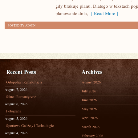
SIĘ
gdy brakuje planu. Dlatego w tekstach poj
planowanie dnia,
[ Read More ]
POSTED BY ADMIN
Recent Posts
Archives
Ortopedia i Rehabilitacja
August 2026
August 7, 2026
July 2026
Silne i Romantyczne
June 2026
August 6, 2026
May 2026
Fotografia
April 2026
August 5, 2026
Sportowe Gadżety i Technologie
March 2026
August 4, 2026
February 2026