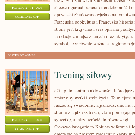
drzwi w rozmowach z lokalsami. Jeśli szuk
chcesz ogarnąć francuską codzienność i mó
FEBRUARY - 11 - 2026
opowieści zbudowane właśnie na tym dwuo
ON
COMMENTS OFF
Francuska popkultura i Francuska historia 
FRANCUSKA
strony jest kraj wina i sera opisana praktyc
KULTURA
tu relacje z miejsc znanych oraz ukrytych. 
I
symbol, lecz równie ważne są regiony peł
STYL
ŻYCIA
POSTED BY ADMIN
Trening siłowy
o2fit.pl to centrum aktywności, które łącz
zmiany sylwetki i stylu życia. To miejsce 
ruszać się świadomie, a jednocześnie nie l
stronie znajdziesz treści, które pomagają
sylwetkę, a także wrócić do równowagi — b
FEBRUARY - 10 - 2026
Ciekawe kategorie to Kobieta w formie i Jog
ON
COMMENTS OFF
opiera się na prostym założeniu: każdy moż