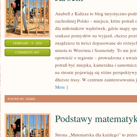
Anabell z Kalisza to blog turystyczno-pod
zachodniej Polski – miejscu, które potraf
dla miłośników wędrówek, gdzie mapy spot
szukasz pomysłów na wyjazd, chcesz pozna
znajdziesz tu treści dopasowane do różny
FEBRUARY - 8 - 2026
miasta to Września i Szamotuły. To nie jest 
ON
COMMENTS OFF
opowieść o regionie – prowadzona z uważn
JAROCIN
potrafi być miejska, kameralna i samotnic
na stronie pojawiają się różne perspektyw
dłuższe trasy. W centrum zainteresowania je
More ]
POSTED BY ADMIN
Podstawy matematyk
Strona „Matematyka dla każdego” to przes