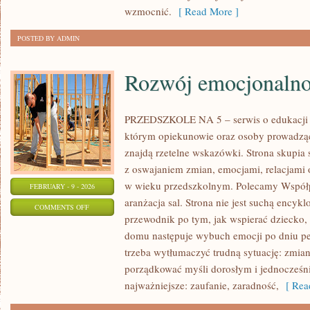
PSYCHICZNE
wzmocnić.
[ Read More ]
POSTED BY ADMIN
Rozwój emocjonalno
PRZEDSZKOLE NA 5 – serwis o edukacji
którym opiekunowie oraz osoby prowadząc
znajdą rzetelne wskazówki. Strona skupia 
z oswajaniem zmian, emocjami, relacjami
w wieku przedszkolnym. Polecamy Współpra
FEBRUARY - 9 - 2026
aranżacja sal. Strona nie jest suchą encykl
ON
COMMENTS OFF
przewodnik po tym, jak wspierać dziecko, 
ROZWÓJ
domu następuje wybuch emocji po dniu p
EMOCJONALNO-
trzeba wytłumaczyć trudną sytuację: zmian
SPOŁECZNY
porządkować myśli dorosłym i jednocześn
najważniejsze: zaufanie, zaradność,
[ Read