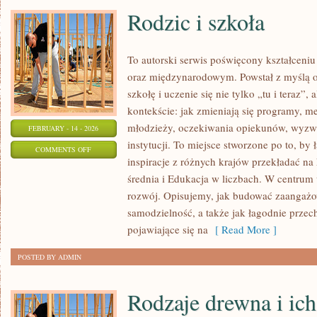
Rodzic i szkoła
To autorski serwis poświęcony kształceniu
oraz międzynarodowym. Powstał z myślą o
szkołę i uczenie się nie tylko „tu i teraz”
kontekście: jak zmieniają się programy, me
młodzieży, oczekiwania opiekunów, wyzwa
FEBRUARY - 14 - 2026
instytucji. To miejsce stworzone po to, by 
ON
COMMENTS OFF
inspiracje z różnych krajów przekładać na
RODZIC
średnia i Edukacja w liczbach. W centrum 
I
rozwój. Opisujemy, jak budować zaangażo
SZKOŁA
samodzielność, a także jak łagodnie przec
pojawiające się na
[ Read More ]
POSTED BY ADMIN
Rodzaje drewna i ich