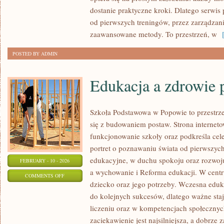
TRENING
dostanie praktyczne kroki. Dlatego serwis
SIŁOWY
od pierwszych treningów, przez zarządzani
zaawansowane metody. To przestrzeń, w
[
POSTED BY ADMIN
Edukacja a zdrowie 
Szkoła Podstawowa w Popowie to przestrze
się z budowaniem postaw. Strona internet
funkcjonowanie szkoły oraz podkreśla cele
portret o poznawaniu świata od pierwszyc
edukacyjne, w duchu spokoju oraz rozwoju
FEBRUARY - 10 - 2026
a wychowanie i Reforma edukacji. W centr
ON
COMMENTS OFF
dziecko oraz jego potrzeby. Wczesna edukac
EDUKACJA
do kolejnych sukcesów, dlatego ważne sta
A
liczeniu oraz w kompetencjach społecznych
ZDROWIE
zaciekawienie jest najsilniejsza, a dobrze 