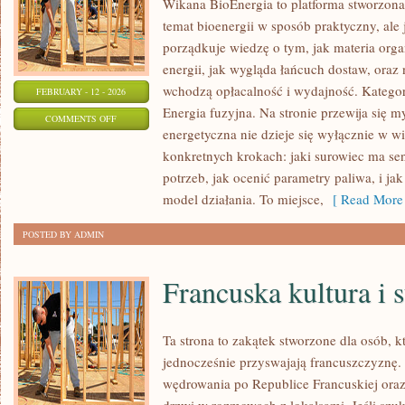
Wikana BioEnergia to platforma stworzona
temat bioenergii w sposób praktyczny, ale 
porządkuje wiedzę o tym, jak materia orga
energii, jak wygląda łańcuch dostaw, oraz
wchodzą opłacalność i wydajność. Kategori
FEBRUARY - 12 - 2026
Energia fuzyjna. Na stronie przewija się my
ON
COMMENTS OFF
energetyczna nie dzieje się wyłącznie w wi
INSTALACJE
konkretnych krokach: jaki surowiec ma sen
DOMOWE
potrzeb, jak ocenić parametry paliwa, i ja
I
model działania. To miejsce,
[ Read More 
MAŁOSKALOWE
POSTED BY ADMIN
Francuska kultura i s
Ta strona to zakątek stworzone dla osób, kt
jednocześnie przyswajają francuszczyznę.
wędrowania po Republice Francuskiej oraz 