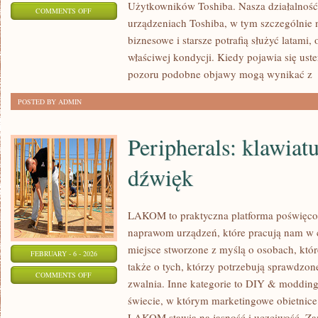
Użytkowników Toshiba. Nasza działalność 
ON
COMMENTS OFF
urządzeniach Toshiba, w tym szczególnie n
AI
biznesowe i starsze potrafią służyć latami,
&
właściwej kondycji. Kiedy pojawia się uster
PRODUCTIVITY
pozoru podobne objawy mogą wynikać z
[
POSTED BY ADMIN
Peripherals: klawiat
dźwięk
LAKOM to praktyczna platforma poświęc
naprawom urządzeń, które pracują nam w 
miejsce stworzone z myślą o osobach, któ
FEBRUARY - 6 - 2026
także o tych, którzy potrzebują sprawdzo
ON
COMMENTS OFF
zwalnia. Inne kategorie to DIY & modding 
PERIPHERALS:
świecie, w którym marketingowe obietnice
KLAWIATURY,
LAKOM stawia na jasność i uczciwość. Za