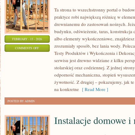
Ta strona to wszechstronny portal o budo
praktyce robi największą różnicę w elemen
drewnianemu do zastosowań nośnych. Jeżel
budynku, odświeżenie, taras, konstrukcja
albo elementy wykończeniowe, znajdziesz
FEBRUARY - 13 - 2026
zrozumiały sposób, bez lania wody. Polec
ON
COMMENTS OFF
Testy Produktów i Wykończenia i Dekora
RODZAJE
serwisu jest drewno widziane z kilku persp
DREWNA
stolarskiej oraz codziennej. Z jednej stro
I
odporność mechaniczna, stopień wysuszenia
ICH
żywotność. Z drugiej – pokazujemy, jak te l
ZASTOSOWANIE
na konkretne
[ Read More ]
POSTED BY ADMIN
Instalacje domowe i