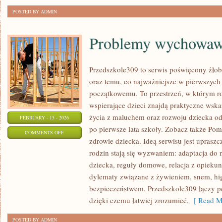
POSTED BY ADMIN
Problemy wychowaw
Przedszkole309 to serwis poświęcony żłob
oraz temu, co najważniejsze w pierwszych
początkowemu. To przestrzeń, w którym ro
wspierające dzieci znajdą praktyczne wska
życia z maluchem oraz rozwoju dziecka o
FEBRUARY - 15 - 2026
po pierwsze lata szkoły. Zobacz także Pom
ON
COMMENTS OFF
zdrowie dziecka. Ideą serwisu jest upraszc
PROBLEMY
rodzin stają się wyzwaniem: adaptacja do 
WYCHOWAWCZE
dziecka, reguły domowe, relacja z opiekun
dylematy związane z żywieniem, snem, hig
bezpieczeństwem. Przedszkole309 łączy p
dzięki czemu łatwiej zrozumieć,
[ Read M
POSTED BY ADMIN