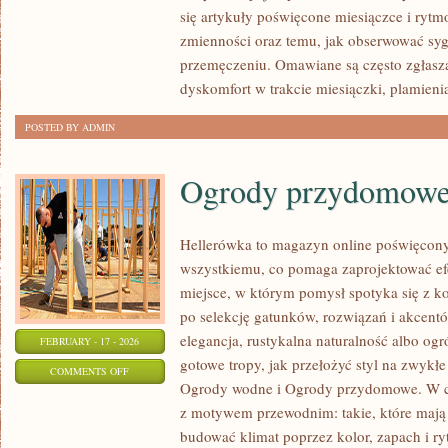
REKONSTRUKCYJNA
się artykuły poświęcone miesiączce i ryt
zmienności oraz temu, jak obserwować syg
przemęczeniu. Omawiane są często zgłasza
dyskomfort w trakcie miesiączki, plamien
POSTED BY ADMIN
Ogrody przydomow
Hellerówka to magazyn online poświęcon
wszystkiemu, co pomaga zaprojektować e
miejsce, w którym pomysł spotyka się z k
po selekcję gatunków, rozwiązań i akcentów
elegancja, rustykalna naturalność albo ogró
FEBRUARY - 17 - 2026
gotowe tropy, jak przełożyć styl na zwykł
ON
COMMENTS OFF
Ogrody wodne i Ogrody przydomowe. W c
OGRODY
z motywem przewodnim: takie, które mają 
PRZYDOMOWE
budować klimat poprzez kolor, zapach i r