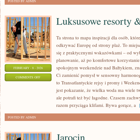
POSTED BY ADMIN
Luksusowe resorty &
Ta strona to mapa inspiracji dla osób, któ
odkrywać Europę od strony plaż. To miej
się z praktycznymi wskazówkami – od wyb
planowanie, aż po komfortowe korzystanie 
spokojnym weekendzie nad Bałtykiem, znaj
FEBRUARY - 8 - 2026
Ci zamienić pomysł w sensowny harmonogr
ON
COMMENTS OFF
to Transatlantyckie rejsy i promy i Weeke
LUKSUSOWE
jest pokazanie, że wielka woda ma wiele 
RESORTY
ale potrafi też być łagodne. Czasem zachw
&
razem przyciąga klifami. Bywa gorące, a
[
SPA
POSTED BY ADMIN
Jarocin