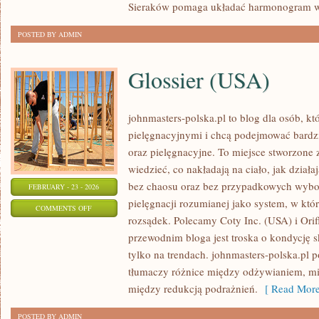
Sieraków pomaga układać harmonogram w
POSTED BY ADMIN
Glossier (USA)
johnmasters-polska.pl to blog dla osób, kt
pielęgnacyjnymi i chcą podejmować bardzi
oraz pielęgnacyjne. To miejsce stworzone z
wiedzieć, co nakładają na ciało, jak działa
bez chaosu oraz bez przypadkowych wybor
FEBRUARY - 23 - 2026
pielęgnacji rozumianej jako system, w który
ON
COMMENTS OFF
rozsądek. Polecamy Coty Inc. (USA) i Or
GLOSSIER
przewodnim bloga jest troska o kondycję s
(USA)
tylko na trendach. johnmasters-polska.pl
tłumaczy różnice między odżywianiem, mi
między redukcją podrażnień.
[ Read More
POSTED BY ADMIN