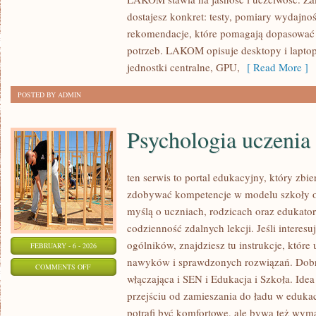
MYSZY,
dostajesz konkret: testy, pomiary wydajnoś
DŹWIĘK
rekomendacje, które pomagają dopasować s
potrzeb. LAKOM opisuje desktopy i laptopy
jednostki centralne, GPU,
[ Read More ]
POSTED BY ADMIN
Psychologia uczenia 
ten serwis to portal edukacyjny, który zbie
zdobywać kompetencje w modelu szkoły on
myślą o uczniach, rodzicach oraz edukato
codzienność zdalnych lekcji. Jeśli interesu
ogólników, znajdziesz tu instrukcje, które
FEBRUARY - 6 - 2026
nawyków i sprawdzonych rozwiązań. Dobre
ON
COMMENTS OFF
włączająca i SEN i Edukacja i Szkoła. Idea
PSYCHOLOGIA
przejściu od zamieszania do ładu w edukac
UCZENIA
potrafi być komfortowe, ale bywa też wym