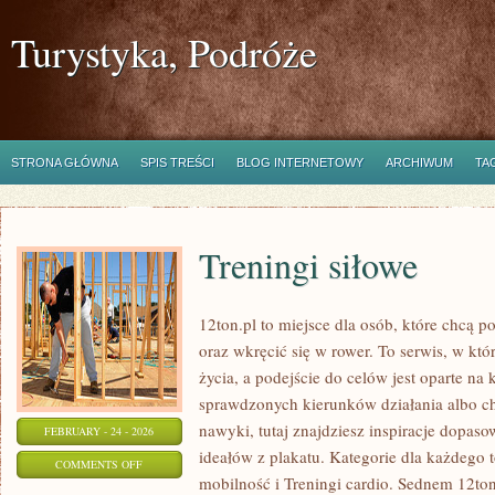
Turystyka, Podróże
STRONA GŁÓWNA
SPIS TREŚCI
BLOG INTERNETOWY
ARCHIWUM
TA
Treningi siłowe
12ton.pl to miejsce dla osób, które chcą 
oraz wkręcić się w rower. To serwis, w któr
życia, a podejście do celów jest oparte na 
sprawdzonych kierunków działania albo c
nawyki, tutaj znajdziesz inspiracje dopaso
FEBRUARY - 24 - 2026
ideałów z plakatu. Kategorie dla każdego t
ON
COMMENTS OFF
mobilność i Treningi cardio. Sednem 12to
TRENINGI