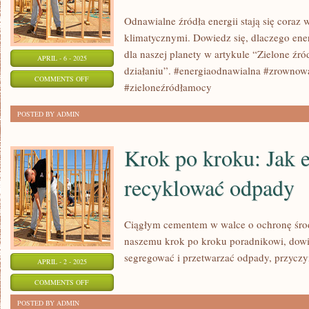
Odnawialne źródła energii stają się coraz
klimatycznymi. Dowiedz się, dlaczego ene
dla naszej planety w artykule “Zielone źr
APRIL - 6 - 2025
działaniu”. #energiaodnawialna #zrowno
ON
COMMENTS OFF
#zieloneźródłamocy
ZIELONE
ŹRÓDŁA
POSTED BY ADMIN
MOCY:
ENERGIA
Krok po kroku: Jak 
ODNAWIALNA
recyklować odpady
W
DZIAŁANIU
Ciągłym cementem w walce o ochronę środo
naszemu krok po kroku poradnikowi, dowie
segregować i przetwarzać odpady, przyczyn
APRIL - 2 - 2025
ON
COMMENTS OFF
KROK
POSTED BY ADMIN