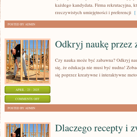
DOBRA
każdego kandydata. Firma rekrutacyjna, kt
AGENCJA
rzeczywistych umiejętności i preferencji
[ 
PRACY
POSTED BY ADMIN
Odkryj naukę przez 
Czy nauka może być zabawna? Odkryj nau
się, że edukacja nie musi być nudna! Zobac
się poprzez kreatywne i interaktywne meto
APRIL - 23 - 2025
ON
COMMENTS OFF
ODKRYJ
POSTED BY ADMIN
NAUKĘ
PRZEZ
Dlaczego recepty i z
ZABAWĘ!