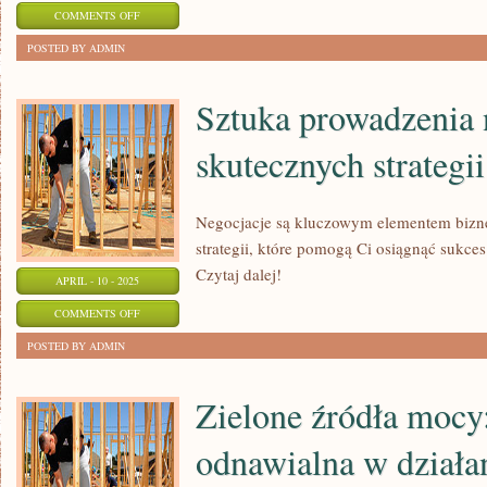
ON
COMMENTS OFF
SZTUKA
POSTED BY ADMIN
WIECZOROWEJ
STYLIZACJI:
Sztuka prowadzenia 
W
skutecznych strategii
CO
SIĘ
UBRAĆ?
Negocjacje są kluczowym elementem bizne
strategii, które pomogą Ci osiągnąć sukce
Czytaj dalej!
APRIL - 10 - 2025
ON
COMMENTS OFF
SZTUKA
POSTED BY ADMIN
PROWADZENIA
NEGOCJACJI:
Zielone źródła mocy
10
odnawialna w działa
SKUTECZNYCH
STRATEGII