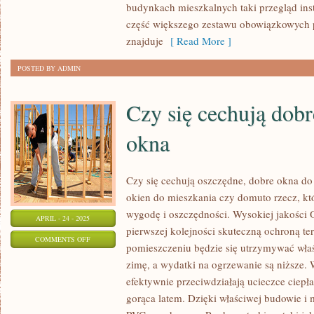
BUDYNKU
budynkach mieszkalnych taki przegląd ins
część większego zestawu obowiązkowych p
znajduje
[ Read More ]
POSTED BY ADMIN
Czy się cechują dobr
okna
Czy się cechują oszczędne, dobre okna 
okien do mieszkania czy domuto rzecz, k
wygodę i oszczędności. Wysokiej jakości
APRIL - 24 - 2025
pierwszej kolejności skuteczną ochroną te
ON
COMMENTS OFF
pomieszczeniu będzie się utrzymywać właś
CZY
zimę, a wydatki na ogrzewanie są niższe. 
SIĘ
efektywnie przeciwdziałają ucieczce ciepła
CECHUJĄ
gorąca latem. Dzięki właściwej budowie i m
DOBRE,