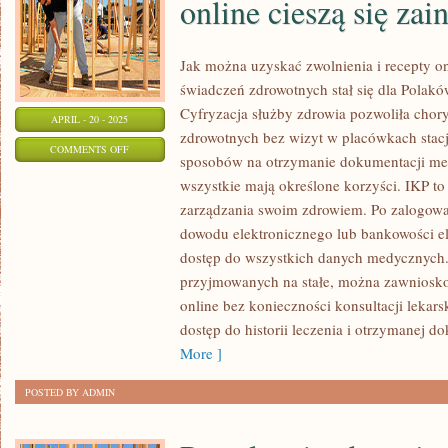
online cieszą się za
Jak można uzyskać zwolnienia i recepty o
świadczeń zdrowotnych stał się dla Polak
Cyfryzacja służby zdrowia pozwoliła chory
APRIL - 20 - 2025
zdrowotnych bez wizyt w placówkach stacjo
ON
COMMENTS OFF
sposobów na otrzymanie dokumentacji med
DLACZEGO
wszystkie mają określone korzyści. IKP t
RECEPTY
zarządzania swoim zdrowiem. Po zalogowa
I
dowodu elektronicznego lub bankowości el
ZWOLNIENIA
dostęp do wszystkich danych medycznych.
ONLINE
przyjmowanych na stałe, można zawniosko
CIESZĄ
online bez konieczności konsultacji lekars
SIĘ
dostęp do historii leczenia i otrzymanej d
ZAINTERESOWANIEM
More ]
POSTED BY ADMIN