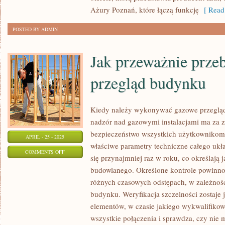
AŻUROWE
Ażury Poznań, które łączą funkcję
[ Read
PANELE
POSTED BY ADMIN
Jak przeważnie prze
przegląd budynku
Kiedy należy wykonywać gazowe przeglą
nadzór nad gazowymi instalacjami ma za 
bezpieczeństwo wszystkich użytkownikom
APRIL - 25 - 2025
właściwe parametry techniczne całego ukł
ON
COMMENTS OFF
się przynajmniej raz w roku, co określają 
JAK
budowlanego. Określone kontrole powinn
PRZEWAŻNIE
różnych czasowych odstępach, w zależnośc
PRZEBIEGA
budynku. Weryfikacja szczelności zostaj
GAZOWY
elementów, w czasie jakiego wykwalifikow
PRZEGLĄD
wszystkie połączenia i sprawdza, czy nie