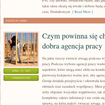
PVC czy drewno, Producent okien, taki j
OSZCZĘDNE
takie okna okażą się trwałe i dobrze będą s
OKNA
czas. Dodatkowym
[ Read More ]
POSTED BY ADMIN
Czym powinna się c
dobra agencja pracy
Na jakie rzeczy zwrócić uwagę podczas w
pracy Podczas wyboru agencji pracy warto
aspektów, które mogą mieć efekt na komfo
APRIL - 23 - 2025
pierwszej kolejności ważne jest, aby agenc
ON
COMMENTS OFF
Group działała przejrzyście i oferowała k
CZYM
ofertach oraz zasadach współpracy. Musi 
POWINNA
żeby objaśnić wszystkie wątpliwości, tak 
SIĘ
kompletny zakres informacji i nie czuła s
CHARAKTERYZOWAĆ
sprawą, na którą należy zwracać uwagę, je