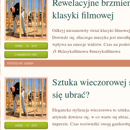
Rewelacyjne brzmie
klasyki filmowej
Odkryj niesamowity świat klasyki filmowej
Dowiedz się, dlaczego muzyka jest nieodłą
wpływa na emocje widzów. Czas na podróż
APRIL - 18 - 2025
🎶 #klasykafilmowa #muzykafilmowa
ON
COMMENTS OFF
REWELACYJNE
POSTED BY ADMIN
BRZMIENIA:
MAGIA
Sztuka wieczorowej s
KLASYKI
się ubrać?
FILMOWEJ
Elegancka stylizacja wieczorowa to sztuk
artykule dowiesz się, w co warto się ubra
imprezie. Czas rozświetlić swoją garderobę
APRIL - 14 - 2025