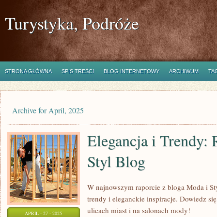
Turystyka, Podróże
STRONA GŁÓWNA
SPIS TREŚCI
BLOG INTERNETOWY
ARCHIWUM
TA
Archive for April, 2025
Elegancja i Trendy: 
Styl Blog
W najnowszym raporcie z bloga Moda i S
trendy i eleganckie inspiracje. Dowiedz się,
ulicach miast i na salonach mody!
APRIL - 27 - 2025