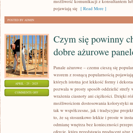
możliwość komunikacji z konsultantem lub
pojawiają się
[ Read More ]
POSTED BY ADMIN
Czym się powinny c
dobre ażurowe panel
Panale ażurowe – czemu cieszą się popula
wzorem z rosnącą popularnością pojawiają
których istotna jest lekkość formy i dekor
APRIL - 25 - 2025
pozwala w prosty sposób oddzielić strefy 
ON
COMMENTS OFF
wrażenia ciasnoty ani ciężkości. Dzięki r
CZYM
możliwościom dostosowania kolorystyki 
SIĘ
tak w współczesne, jak i tradycyjne proje
POWINNY
to, że są stosunkowo lekkie i proste w inst
CHARAKTERYZOWAĆ
odmianę wnętrza bez konieczności przepr
DOBRE
ofercie, którą przedstawia producent ażur, 