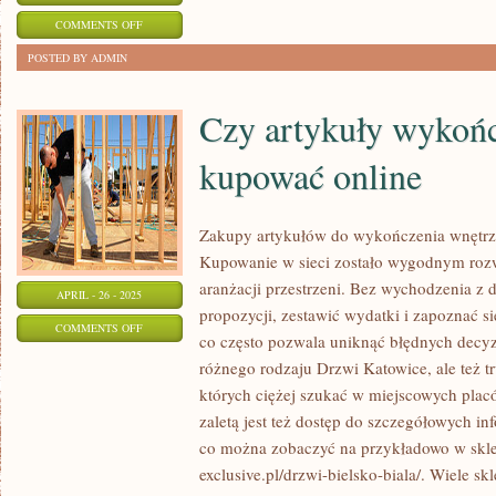
ON
COMMENTS OFF
ELEGANCJA
POSTED BY ADMIN
I
TRENDY:
Czy artykuły wykoń
RAPORT
kupować online
Z
MODA
I
Zakupy artykułów do wykończenia wnętrz
STYL
Kupowanie w sieci zostało wygodnym roz
BLOG
aranżacji przestrzeni. Bez wychodzenia 
APRIL - 26 - 2025
propozycji, zestawić wydatki i zapoznać s
ON
COMMENTS OFF
co często pozwala uniknąć błędnych decyzj
CZY
różnego rodzaju Drzwi Katowice, ale też t
ARTYKUŁY
których ciężej szukać w miejscowych pla
WYKOŃCZENIOWE
zaletą jest też dostęp do szczegółowych info
WARTO
co można zobaczyć na przykładowo w sklepi
KUPOWAĆ
exclusive.pl/drzwi-bielsko-biala/. Wiele skl
ONLINE