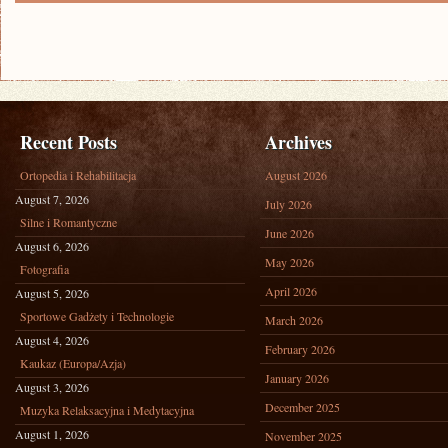
PO
KROKU:
JAK
EFEKTYWNIE
RECYKLOWAĆ
ODPADY
Recent Posts
Archives
Ortopedia i Rehabilitacja
August 2026
August 7, 2026
July 2026
Silne i Romantyczne
June 2026
August 6, 2026
May 2026
Fotografia
April 2026
August 5, 2026
Sportowe Gadżety i Technologie
March 2026
August 4, 2026
February 2026
Kaukaz (Europa/Azja)
January 2026
August 3, 2026
December 2025
Muzyka Relaksacyjna i Medytacyjna
August 1, 2026
November 2025