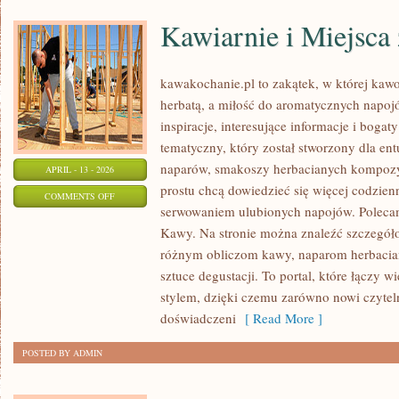
Kawiarnie i Miejsca
kawakochanie.pl to zakątek, w której kaw
herbatą, a miłość do aromatycznych napoj
inspiracje, interesujące informacje i bogat
tematyczny, który został stworzony dla en
naparów, smakoszy herbacianych kompozycj
APRIL - 13 - 2026
prostu chcą dowiedzieć się więcej codzien
ON
COMMENTS OFF
serwowaniem ulubionych napojów. Poleca
KAWIARNIE
Kawy. Na stronie można znaleźć szczegó
I
różnym obliczom kawy, naparom herbaciany
MIEJSCA
sztuce degustacji. To portal, które łączy 
Z
stylem, dzięki czemu zarówno nowi czytelni
KLIMATEM
doświadczeni
[ Read More ]
POSTED BY ADMIN