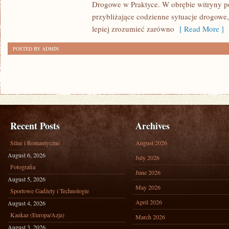
Drogowe w Praktyce. W obrębie witryny po
przybliżające codzienne sytuacje drogow
lepiej zrozumieć zarówno
[ Read More ]
POSTED BY ADMIN
Recent Posts
Archives
Silne i Romantyczne
August 2026
August 6, 2026
July 2026
Fotografia
June 2026
August 5, 2026
May 2026
Sportowe Gadżety i Technologie
April 2026
August 4, 2026
Kaukaz (Europa/Azja)
March 2026
August 3, 2026