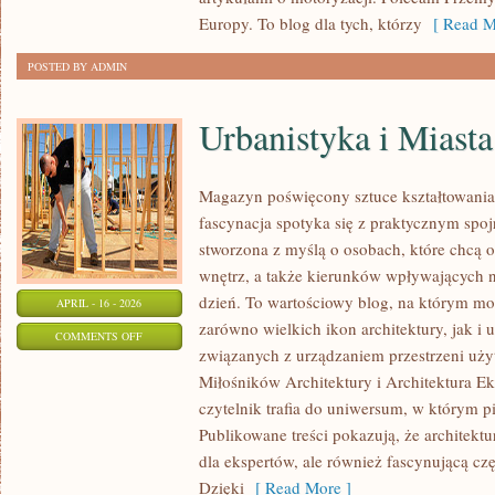
Europy. To blog dla tych, którzy
[ Read M
POSTED BY ADMIN
Urbanistyka i Miasta
Magazyn poświęcony sztuce kształtowania 
fascynacja spotyka się z praktycznym spoj
stworzona z myślą o osobach, które chcą 
wnętrz, a także kierunków wpływających n
dzień. To wartościowy blog, na którym mo
APRIL - 16 - 2026
zarówno wielkich ikon architektury, jak i 
ON
COMMENTS OFF
związanych z urządzaniem przestrzeni uży
URBANISTYKA
Miłośników Architektury i Architektura Ek
I
czytelnik trafia do uniwersum, w którym pi
MIASTA
Publikowane treści pokazują, że architektu
dla ekspertów, ale również fascynującą cz
Dzięki
[ Read More ]