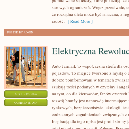
publikowane są teksty, które pokazują, że
ODCHUDZANIE
surowych ograniczeń. Wręcz przeciwnie, c
DLA
że rozsądna dieta może być smaczna, a r
KAŻDEGO
radość.
[ Read More ]
POSTED BY ADMIN
Elektryczna Rewoluc
Auto Jarmark to współczesna strefa dla os
pojazdów. To miejsce tworzone z myślą o c
dobrze poinformowani w tematach związany
szukają treści podanych w czytelny i anga
na tym, co dla kierowców, fanów czterech
APRIL - 19 - 2026
rozwój branży jest naprawdę interesujące:
ON
COMMENTS OFF
rynkowych, bezpieczeństwie, ekologii, tes
ELEKTRYCZNA
codziennych zagadnieniach związanych z
REWOLUCJA
Inspiracją dla tego opisu jest profil stron
artykułami o motoryzacji. Polecam Przemys