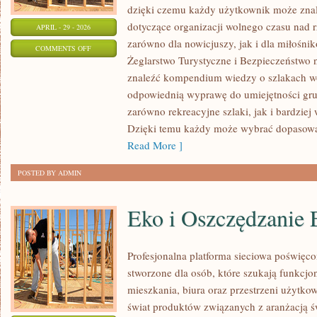
dzięki czemu każdy użytkownik może znal
dotyczące organizacji wolnego czasu nad 
APRIL - 29 - 2026
zarówno dla nowicjuszy, jak i dla miłoś
ON
COMMENTS OFF
Żeglarstwo Turystyczne i Bezpieczeństwo 
EKOPODRÓŻE
znaleźć kompendium wiedzy o szlakach w
–
odpowiednią wyprawę do umiejętności grup
WODNY
zarówno rekreacyjne szlaki, jak i bardzie
STYL
Dzięki temu każdy może wybrać dopasowan
ŻYCIA
Read More ]
POSTED BY ADMIN
Eko i Oszczędzanie 
Profesjonalna platforma sieciowa poświęc
stworzone dla osób, które szukają funkcjo
mieszkania, biura oraz przestrzeni użytkow
świat produktów związanych z aranżacją św