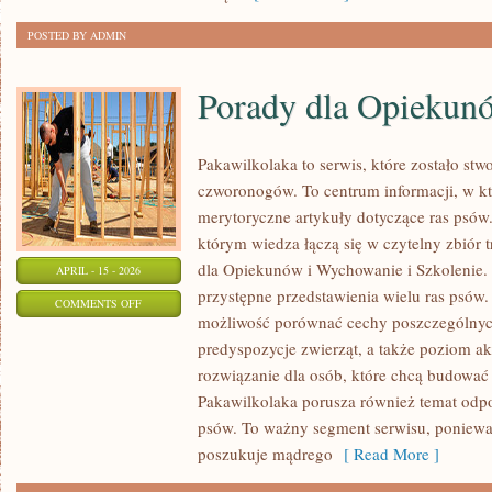
POSTED BY ADMIN
Porady dla Opiekun
Pakawilkolaka to serwis, które zostało st
czworonogów. To centrum informacji, w k
merytoryczne artykuły dotyczące ras psów.
którym wiedza łączą się w czytelny zbiór t
dla Opiekunów i Wychowanie i Szkolenie.
APRIL - 15 - 2026
przystępne przedstawienia wielu ras psów
ON
COMMENTS OFF
możliwość porównać cechy poszczególnyc
PORADY
predyspozycje zwierząt, a także poziom a
DLA
rozwiązanie dla osób, które chcą budować 
OPIEKUNÓW
Pakawilkolaka porusza również temat odp
psów. To ważny segment serwisu, poniew
poszukuje mądrego
[ Read More ]