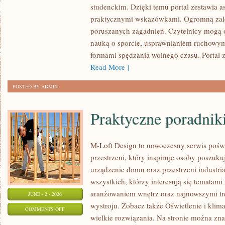
studenckim. Dzięki temu portal zestawia a
I
praktycznymi wskazówkami. Ogromną zalet
FIZJOTERAPIA
poruszanych zagadnień. Czytelnicy mogą 
nauką o sporcie, usprawnianiem ruchowy
formami spędzania wolnego czasu. Portal 
Read More ]
POSTED BY ADMIN
Praktyczne poradnik
M-Loft Design to nowoczesny serwis pośw
przestrzeni, który inspiruje osoby poszu
urządzenie domu oraz przestrzeni industria
wszystkich, którzy interesują się tematam
aranżowaniem wnętrz oraz najnowszymi tr
JUNE - 2 - 2026
wystroju. Zobacz także Oświetlenie i klim
ON
COMMENTS OFF
wielkie rozwiązania. Na stronie można zna
PRAKTYCZNE