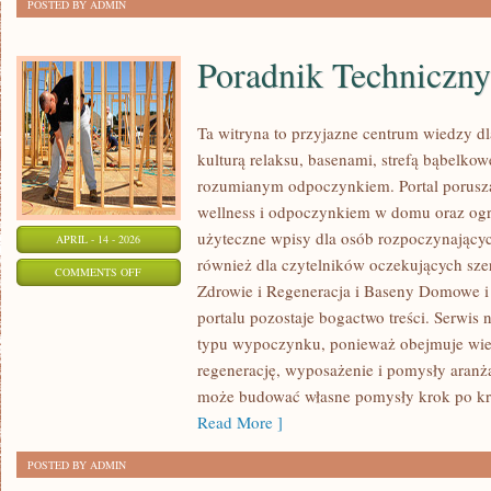
POSTED BY ADMIN
Poradnik Techniczny
Ta witryna to przyjazne centrum wiedzy dla
kulturą relaksu, basenami, strefą bąbelko
rozumianym odpoczynkiem. Portal porusz
wellness i odpoczynkiem w domu oraz ogr
użyteczne wpisy dla osób rozpoczynającyc
APRIL - 14 - 2026
również dla czytelników oczekujących sze
ON
COMMENTS OFF
Zdrowie i Regeneracja i Baseny Domowe 
PORADNIK
portalu pozostaje bogactwo treści. Serwis 
TECHNICZNY
typu wypoczynku, ponieważ obejmuje wiel
regenerację, wyposażenie i pomysły aranż
może budować własne pomysły krok po kro
Read More ]
POSTED BY ADMIN