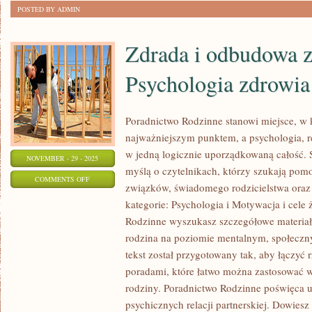
POSTED BY ADMIN
Zdrada i odbudowa z
Psychologia zdrowia
Poradnictwo Rodzinne stanowi miejsce, w 
najważniejszym punktem, a psychologia, re
w jedną logicznie uporządkowaną całość. S
NOVEMBER - 29 - 2025
myślą o czytelnikach, którzy szukają po
ON
COMMENTS OFF
związków, świadomego rodzicielstwa oraz
ZDRADA
kategorie: Psychologia i Motywacja i cele
I
Rodzinne wyszukasz szczegółowe materiały,
ODBUDOWA
rodzina na poziomie mentalnym, społecz
ZAUFANIA
tekst został przygotowany tak, aby łączyć
I
poradami, które łatwo można zastosować
PSYCHOLOGIA
rodziny. Poradnictwo Rodzinne poświęca 
ZDROWIA
psychicznych relacji partnerskiej. Dowiesz 