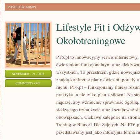
POSTED BY ADMIN
Lifestyle Fit i Odży
Okołotreningowe
PT6.pl to innowacyjny serwis internetowy,
ćwiczeniom funkcjonalnym oraz efektyw
wszystkich. To przestrzeń, gdzie nowicjus
NOVEMBER - 29 - 2025
znajdą konkretne plany ćwiczeń, porady 
ON
COMMENTS OFF
ruchu. PT6.pl – funkcjonalny fitness rozum
LIFESTYLE
praktyka, a nie tylko plan z siłowni. Na st
FIT
mądrze, aby wzmocnić sprawność ogólną,
I
siedzącego trybu życia oraz kształtować s
ODŻYWIANIE
obowiązkach. Ciekawe kategorie na stroni
OKOŁOTRENINGOWE
Trening w Biurze i Dla Zajętych. Na PT6.p
przedstawiany jest jako intuicyjna forma r