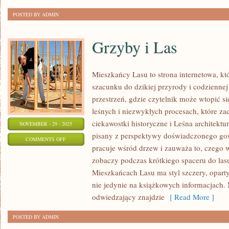
I
POSTED BY ADMIN
CHOROBY
Grzyby i Las
Mieszkańcy Lasu to strona internetowa, kt
szacunku do dzikiej przyrody i codziennej
przestrzeń, gdzie czytelnik może wtopić się
leśnych i niezwykłych procesach, które za
ciekawostki historyczne i Leśna architektur
NOVEMBER - 29 - 2025
pisany z perspektywy doświadczonego gosp
ON
COMMENTS OFF
pracuje wśród drzew i zauważa to, czego w
GRZYBY
zobaczy podczas krótkiego spaceru do lasu
I
Mieszkańcach Lasu ma styl szczery, oparty
LAS
nie jedynie na książkowych informacjach.
odwiedzający znajdzie
[ Read More ]
POSTED BY ADMIN