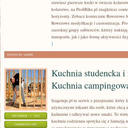
stawiasz pierwsze kroki w świecie kolarstw
MAREK
kolarstwo, na ProfiBike.pl znajdziesz cont
ROWEROWYCH
horyzonty. Zobacz koniecznie Rowerowe b
I
Rowerowe modyfikacje i customizacja. Prof
ROWERY
szerokiej grupy odbiorców, którzy traktuj
TURYSTYCZNE
transportu, jak i jako formę aktywności fiz
I
]
WYPRAWOWE
POSTED BY ADMIN
Kuchnia studencka i
Kuchnia campingowa
Izagotuje.pl to serwis z przepisami, który 
użytecznymi trikami dla osób, które chcą 
kulinarne i odkrywać nowe smaki. To wirt
DECEMBER - 2 - 2025
kuchnia codzienna spotyka się z fantazją n
ON
COMMENTS OFF
są przedstawiane w przystępny i zachęcaj