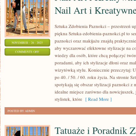
Nail Art i Kreatywne
Sztuka Zdobienia Paznokci – przestrzeń up
piękna Sztuka-zdobienia-paznokci.pl to ser
paznokci oraz makijażu znajdą praktycznie
NOVEMBER - 26 - 2025
aby wyczarować efektowne stylizacje na co
ON
COMMENTS OFF
wiedzy dla osób, które chcą połączyć twór
NAIL
poradami, aby ich stylizacje dłoni oraz mak
ART
wizytówką stylu. Koniecznie przeczytaj: 
I
po 40. / 50. / 60. roku życia. Na stronie 
KREATYWNE
spotykają się obszar stylizacji paznokci z
STYLIZACJE
idealne miejsce zarówno dla nowicjuszek,
I
stylistek, które
[ Read More ]
NAIL
POSTED BY ADMIN
ART
I
Tatuaże i Poradnik
KREATYWNE
STYLIZACJE