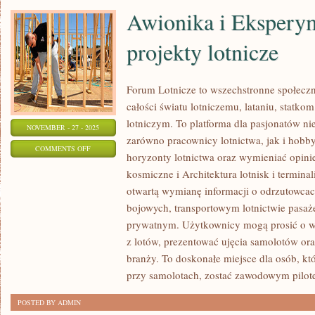
Awionika i Ekspery
projekty lotnicze
Forum Lotnicze to wszechstronne społecz
całości światu lotniczemu, lataniu, statko
lotniczym. To platforma dla pasjonatów nie
NOVEMBER - 27 - 2025
zarówno pracownicy lotnictwa, jak i hobby
ON
COMMENTS OFF
horyzonty lotnictwa oraz wymieniać opinie
AWIONIKA
kosmiczne i Architektura lotnisk i termina
I
otwartą wymianę informacji o odrzutowca
EKSPERYMENTALNE
bojowych, transportowym lotnictwie pasaż
PROJEKTY
prywatnym. Użytkownicy mogą prosić o wyja
LOTNICZE
z lotów, prezentować ujęcia samolotów o
branży. To doskonałe miejsce dla osób, kt
przy samolotach, zostać zawodowym pilot
POSTED BY ADMIN