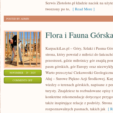
Serwis Zlotoloto.pl kładzie nacisk na użyte
tworzony po to,
[ Read More ]
POSTED BY ADMIN
Flora i Fauna Górsk
KarpackiLas.pl – Góry, Szlaki i Pasma Górs
strona, który powstał z miłości do łańcuc
przestrzeń, gdzie miłośnicy gór znajdą p
pasm górskich, gór Europy oraz niezwykły
Warto przeczytać Ciekawostki Geologiczne
NOVEMBER - 29 - 2025
Ałaj – Surowe Piękno Azji Środkowej. Ka
ON
COMMENTS OFF
wiedzy o terenach górskich, napisane z 
FLORA
turysty. Znajdziesz tu rozbudowane opisy t
I
konkretne rekomendacje dotyczące przygo
FAUNA
także inspirujące relacje z podróży. Strona 
GÓRSKA
rozpoznawalnych pasmach, takich jak
[ Re