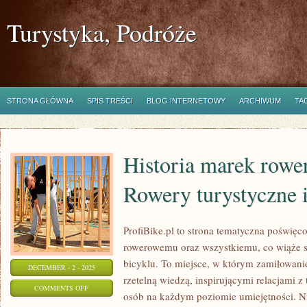
Turystyka, Podróże
STRONA GŁÓWNA
SPIS TREŚCI
BLOG INTERNETOWY
ARCHIWUM
TA
Historia marek rowe
Rowery turystyczne
ProfiBike.pl to strona tematyczna poświęc
rowerowemu oraz wszystkiemu, co wiąże s
bicyklu. To miejsce, w którym zamiłowani
DECEMBER - 2 - 2025
rzetelną wiedzą, inspirującymi relacjami z
ON
COMMENTS OFF
osób na każdym poziomie umiejętności. Ni
HISTORIA