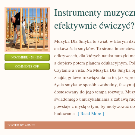
Instrumenty muzyczn
efektywnie ćwiczyć?
Muzyka Dla Smyka to świat, w którym dźwi
ciekawością smyków. To strona internetow
odkrywcach, dla których nauka muzyki ma
NOVEMBER - 28 - 2025
a dopiero potem planem edukacyjnym. Pol
ON
COMMENTS OFF
Czytanie a vista. Na Muzyka Dla Smyka op
INSTRUMENTY
znajdą gotowe rozwiązania na to, jak wpr
MUZYCZNE
życia smyka w sposób swobodny, fascynuj
I
dostosowany do jego tempa rozwoju. Muz
JAK
świadomego umuzykalniania z zabawą ruch
EFEKTYWNIE
powstaje z myślą o tym, by motywować do
ĆWICZYĆ?
budowania
[ Read More ]
POSTED BY ADMIN