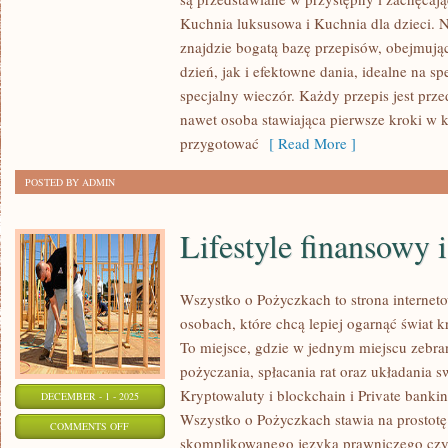
KUCHNIA
Kuchnia luksusowa i Kuchnia dla dzieci. 
STUDENCKA
znajdzie bogatą bazę przepisów, obejmują
I
dzień, jak i efektowne dania, idealne na sp
NA
specjalny wieczór. Każdy przepis jest prz
WYNAJEM
nawet osoba stawiająca pierwsze kroki w 
I
przygotować
[ Read More ]
KUCHNIA
POSTED BY ADMIN
CAMPINGOWA
I
Lifestyle finansowy 
OUTDOOR
Wszystko o Pożyczkach to strona interneto
osobach, które chcą lepiej ogarnąć świat k
To miejsce, gdzie w jednym miejscu zebra
pożyczania, spłacania rat oraz układania 
Kryptowaluty i blockchain i Private banki
DECEMBER - 1 - 2025
Wszystko o Pożyczkach stawia na prostotę 
ON
COMMENTS OFF
skomplikowanego języka prawniczego cz