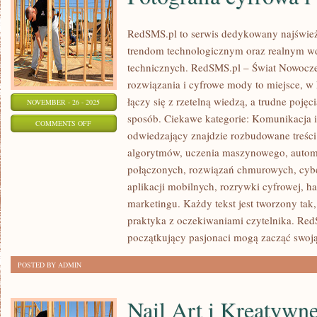
RedSMS.pl to serwis dedykowany najświe
trendom technologicznym oraz realnym w
technicznych. RedSMS.pl – Świat Nowocz
rozwiązania i cyfrowe mody to miejsce, w
łączy się z rzetelną wiedzą, a trudne poję
NOVEMBER - 26 - 2025
sposób. Ciekawe kategorie: Komunikacja 
ON
COMMENTS OFF
odwiedzający znajdzie rozbudowane treści
FOTOGRAFIA
algorytmów, uczenia maszynowego, automa
CYFROWA
połączonych, rozwiązań chmurowych, cybe
I
aplikacji mobilnych, rozrywki cyfrowej, ha
KOMUNIKACJA
marketingu. Każdy tekst jest tworzony tak
praktyka z oczekiwaniami czytelnika. RedS
początkujący pasjonaci mogą zacząć swoj
POSTED BY ADMIN
Nail Art i Kreatywne 