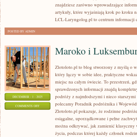
I
znajdziesz zarówno wprowadzające inform
MEDYCYNA
artykuły, które wyjaśniają krok po kroku na
SNU
LCL-Laryngolog.pl to centrum informacji d
POSTED BY ADMIN
Maroko i Luksembu
Zlotoloto.pl to blog stworzony z myślą o 
który łączy w sobie idee, praktyczne wska
miejsc na całym świecie. To przestrzeń, gd
sprawdzonych informacji znajdą kompletn
podróży z najmłodszymi i nieco starszymi
DECEMBER - 1 - 2025
polecamy Poradnik podróżnika i Wojewód
ON
COMMENTS OFF
Zlotoloto.pl pokazuje, że rodzinne podró
MAROKO
osiągalne, uporządkowane i pełne zachwyt
I
można odkrywać, jak zamienić klasyczny
LUKSEMBURG
życia, podczas której każdy członek rodzi