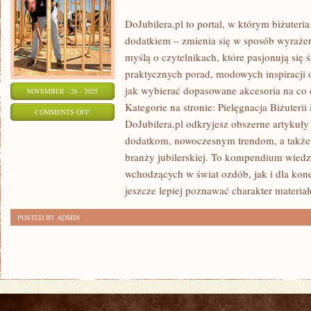
DoJubilera.pl to portal, w którym biżuteria
dodatkiem – zmienia się w sposób wyrażeni
myślą o czytelnikach, które pasjonują się 
praktycznych porad, modowych inspiracji 
jak wybierać dopasowane akcesoria na co 
NOVEMBER - 26 - 2025
Kategorie na stronie: Pielęgnacja Biżuteri
ON
COMMENTS OFF
DoJubilera.pl odkryjesz obszerne artykuł
TATUAŻE
dodatkom, nowoczesnym trendom, a także
I
branży jubilerskiej. To kompendium wied
PORADNIK
wchodzących w świat ozdób, jak i dla kon
ZAKUPOWY
jeszcze lepiej poznawać charakter materia
POSTED BY ADMIN