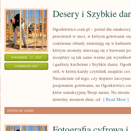
Desery i Szybkie da
Ogorkiewicz.com.pl – portal dla smakoszy 
przestrzeń w sieci, w którym gotowanie sta
codzienne obiady zmieniają się w kulinarn
którym aromaty mieszają się z barwami p
receptury są tak samo ważne jak wyrafinow
NOVEMBER - 27 - 2025
i gadżety kuchenne i Szybkie dania. Ogork
ON
COMMENTS OFF
stół, w której każdy czytelnik znajdzie co
DESERY
Niezależnie od tego, czy dopiero zaczynasz
I
pasjonatem gotowania, na Ogorkiewicz.com
SZYBKIE
które uatrakcyjnią Twoje menu. Na stronie
DANIA
dowolny moment dnia: od
[ Read More ]
POSTED BY ADMIN
Fotografia cyfrowa 