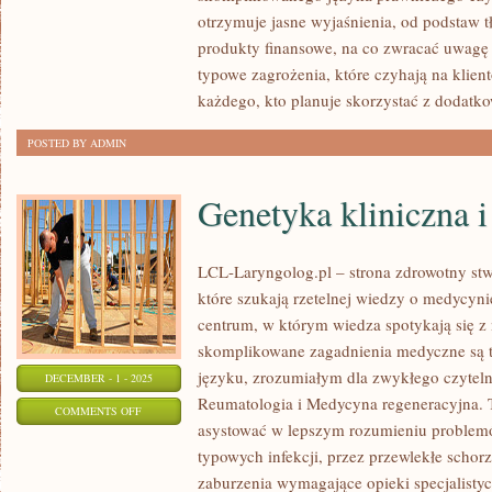
LIFESTYLE
otrzymuje jasne wyjaśnienia, od podstaw t
FINANSOWY
produkty finansowe, na co zwracać uwagę
I
typowe zagrożenia, które czyhają na klient
FINANSE
każdego, kto planuje skorzystać z dodatk
KOBIET
POSTED BY ADMIN
Genetyka kliniczna 
LCL-Laryngolog.pl – strona zdrowotny stw
które szukają rzetelnej wiedzy o medycyni
centrum, w którym wiedza spotykają się 
skomplikowane zagadnienia medyczne są 
języku, zrozumiałym dla zwykłego czyteln
DECEMBER - 1 - 2025
Reumatologia i Medycyna regeneracyjna. T
ON
COMMENTS OFF
asystować w lepszym rozumieniu problem
GENETYKA
typowych infekcji, przez przewlekłe schor
KLINICZNA
zaburzenia wymagające opieki specjalisty