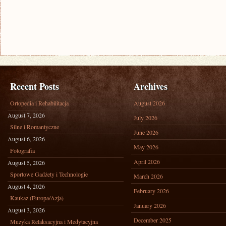
Recent Posts
Archives
Ortopedia i Rehabilitacja
August 2026
August 7, 2026
July 2026
Silne i Romantyczne
June 2026
August 6, 2026
May 2026
Fotografia
April 2026
August 5, 2026
Sportowe Gadżety i Technologie
March 2026
August 4, 2026
February 2026
Kaukaz (Europa/Azja)
January 2026
August 3, 2026
December 2025
Muzyka Relaksacyjna i Medytacyjna