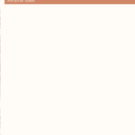
POSTED BY ADMIN
TROPIENIA
ZWIERZĄT
W
LASACH:
SEKRETY
NATURALNYCH
EKSPERTÓW