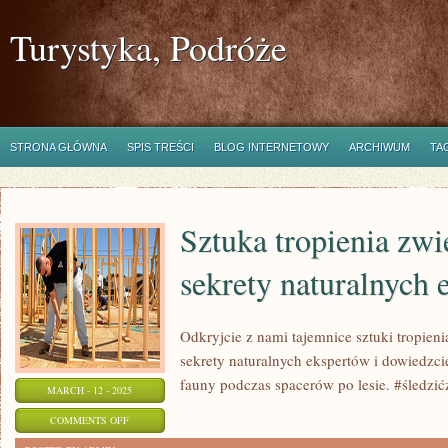
Turystyka, Podróże
STRONA GŁÓWNA
SPIS TREŚCI
BLOG INTERNETOWY
ARCHIWUM
TA
Sztuka tropienia zwi
sekrety naturalnych
Odkryjcie z nami tajemnice sztuki tropieni
sekrety naturalnych ekspertów i dowiedzcie
fauny podczas spacerów po lesie. #śledzić
MARCH - 12 - 2025
ON
COMMENTS OFF
SZTUKA