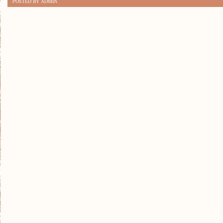
POSTED BY ADMIN
SZLAKI
W
BIESZCZADACH:
ODKRYWAJ
UROKI
GÓRSKICH
WĘDRÓWEK!