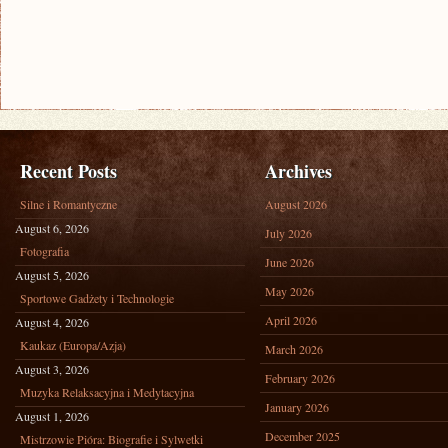
Recent Posts
Archives
Silne i Romantyczne
August 2026
August 6, 2026
July 2026
Fotografia
June 2026
August 5, 2026
May 2026
Sportowe Gadżety i Technologie
April 2026
August 4, 2026
Kaukaz (Europa/Azja)
March 2026
August 3, 2026
February 2026
Muzyka Relaksacyjna i Medytacyjna
January 2026
August 1, 2026
December 2025
Mistrzowie Pióra: Biografie i Sylwetki