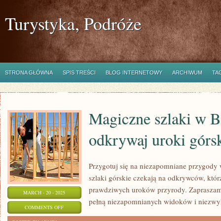
Turystyka, Podróże
STRONA GŁÓWNA
SPIS TREŚCI
BLOG INTERNETOWY
ARCHIWUM
TA
Magiczne szlaki w B
odkrywaj uroki górs
Przygotuj się na niezapomniane przygody
szlaki górskie czekają na odkrywców, któ
prawdziwych uroków przyrody. Zapraszam
MARCH - 20 - 2025
pełną niezapomnianych widoków i niezwy
ON
COMMENTS OFF
MAGICZNE