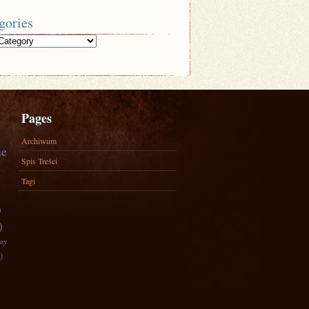
gories
Pages
Archiwum
ne
Spis Treści
Tagi
)
)
zny
)