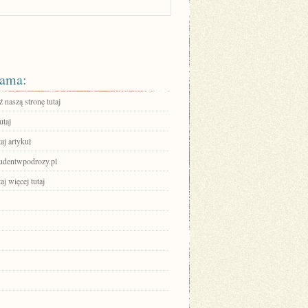
ama:
 naszą stronę tutaj
utaj
aj artykuł
dentwpodrozy.pl
aj więcej tutaj