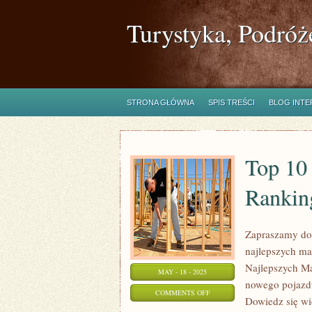
Turystyka, Podróż
STRONA GŁÓWNA
SPIS TREŚCI
BLOG INT
Top 10 
Rankin
Zapraszamy do
najlepszych ma
Najlepszych Ma
MAY - 18 - 2025
nowego pojazdu
ON
COMMENTS OFF
Dowiedz się wi
TOP