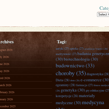
Cate
Categories
rchives
Tagi:
antyki
(27)
apteka
(27)
aranżacja wnętrz
(26)
ugust 2026
badania genetycz
asertywność
(27)
ly 2026
(30)
biotechnologia
(30)
ne 2026
budownictwo
(33)
ay 2026
choroby
(35)
diagnostyka
(28
ril 2026
e-commerce
(30
Dieta
(28)
dom
(26)
egzaminy
(28)
farmacja
(27)
arch 2026
fitness medyc
genetyka
(30)
gry edukacyjne
(27
(26)
bruary 2026
materiały
korepetycje
(28)
nuary 2026
medycyna
medyczne
(30)
ecember 2025