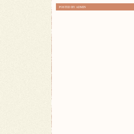
10
POSTED BY ADMIN
NAJLEPSZE
MARKI
AUT:
RANKING
2021