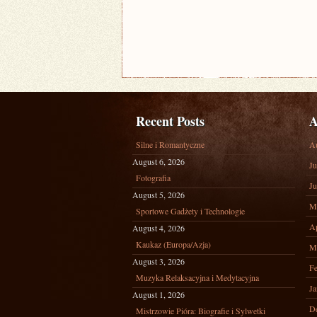
Recent Posts
A
Silne i Romantyczne
A
August 6, 2026
Ju
Fotografia
Ju
August 5, 2026
M
Sportowe Gadżety i Technologie
Ap
August 4, 2026
Kaukaz (Europa/Azja)
M
August 3, 2026
Fe
Muzyka Relaksacyjna i Medytacyjna
Ja
August 1, 2026
D
Mistrzowie Pióra: Biografie i Sylwetki