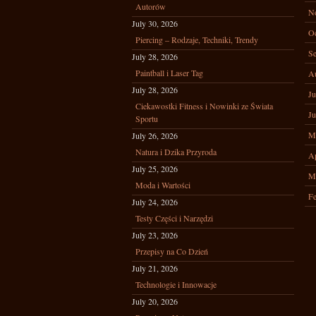
Autorów
N
July 30, 2026
Oc
Piercing – Rodzaje, Techniki, Trendy
Se
July 28, 2026
Paintball i Laser Tag
A
July 28, 2026
Ju
Ciekawostki Fitness i Nowinki ze Świata
Ju
Sportu
M
July 26, 2026
Natura i Dzika Przyroda
Ap
July 25, 2026
M
Moda i Wartości
Fe
July 24, 2026
Testy Części i Narzędzi
July 23, 2026
Przepisy na Co Dzień
July 21, 2026
Technologie i Innowacje
July 20, 2026