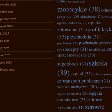
(34)
mieszkanie
(26)
ovember 2025
motocykle
(38)
ochro
tober 2025
przyrody
(29)
odchudzanie
(27)
ogród
(2
ptember 2025
opieka
opieka społeczna
(28)
ugust 2025
profilaktyk
zdrowotna
(31)
ly 2025
(33)
przychodnia
(31)
ne 2025
psychologia społecz
psychologia
(27)
recepty
(31)
ay 2025
(29)
rehabilitacja
(28
sprzęt medyczny
(30)
ril 2025
szkoła
arch 2025
superfoods
(31)
bruary 2025
(39)
szpital
(31)
sztuka cyfrow
transport publiczny
(31)
(27)
wiedza medyczna
(30)
wyposażenie
zajęcia
zabawa
(28)
wnętrz
(26)
dodatkowe
(31)
zdrowe
zdrowie
żywienie
(31)