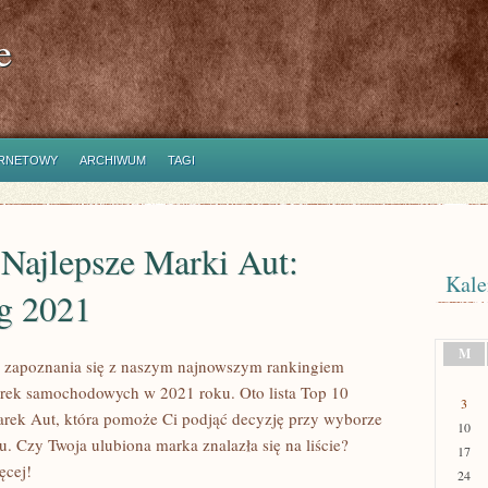
e
ERNETOWY
ARCHIWUM
TAGI
Najlepsze Marki Aut:
Kale
g 2021
M
 zapoznania się z naszym najnowszym rankingiem
rek samochodowych w 2021 roku. Oto lista Top 10
3
rek Aut, która pomoże Ci podjąć decyzję przy wyborze
10
. Czy Twoja ulubiona marka znalazła się na liście?
17
ęcej!
24