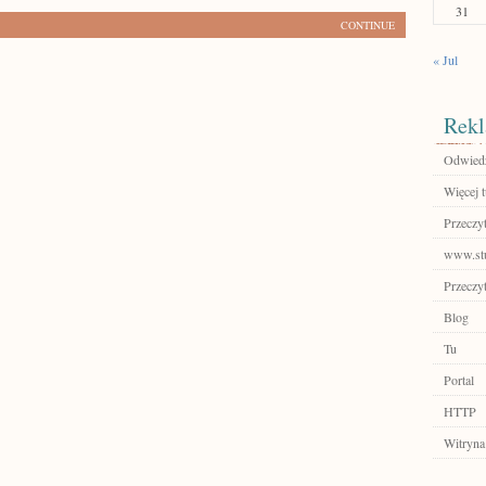
31
CONTINUE
« Jul
Rekl
Odwiedź
Więcej t
Przeczyt
www.stu
Przeczyt
Blog
Tu
Portal
HTTP
Witryna