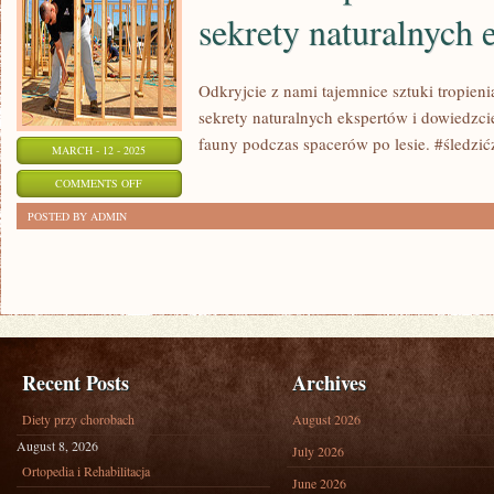
sekrety naturalnych
ODKRYWAJ
UROKI
GÓRSKICH
Odkryjcie z nami tajemnice sztuki tropieni
WĘDRÓWEK!
sekrety naturalnych ekspertów i dowiedzcie
fauny podczas spacerów po lesie. #śledzić
MARCH - 12 - 2025
ON
COMMENTS OFF
SZTUKA
POSTED BY ADMIN
TROPIENIA
ZWIERZĄT
W
LASACH:
SEKRETY
NATURALNYCH
Recent Posts
Archives
EKSPERTÓW
Diety przy chorobach
August 2026
August 8, 2026
July 2026
Ortopedia i Rehabilitacja
June 2026