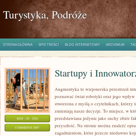
Turystyka, Podróże
STRONA GŁÓWNA
SPIS TREŚCI
BLOG INTERNETOWY
ARCHIWUM
TA
Startupy i Innowator
Augmentyka to wizjonerska przestrzeń inte
poznawać świat robotyki oraz jego wpływ n
stworzona z myślą o czytelnikach, którzy i
zmieniają nasze decyzje. To miejsce, w któ
przedstawiana jedynie jako suchy zbiór fak
MAY - 20 - 2026
przyszłość. Na stronie można znaleźć op
ON
COMMENTS OFF
zagadnieniom, które jeszcze niedawno koja
STARTUPY