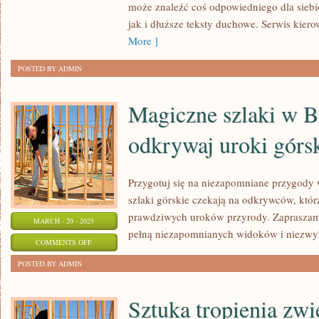
może znaleźć coś odpowiedniego dla siebie
jak i dłuższe teksty duchowe. Serwis kier
More ]
POSTED BY ADMIN
Magiczne szlaki w B
odkrywaj uroki górs
Przygotuj się na niezapomniane przygody
szlaki górskie czekają na odkrywców, któ
prawdziwych uroków przyrody. Zapraszam
MARCH - 20 - 2025
pełną niezapomnianych widoków i niezwy
ON
COMMENTS OFF
MAGICZNE
POSTED BY ADMIN
SZLAKI
W
Sztuka tropienia zwi
BIESZCZADACH: