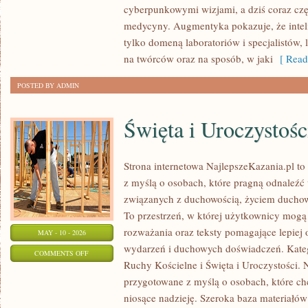
cyberpunkowymi wizjami, a dziś coraz częś
I
medycyny. Augmentyka pokazuje, że inteli
INNOWATORZY
tylko domeną laboratoriów i specjalistów,
na twórców oraz na sposób, w jaki
[ Read
POSTED BY ADMIN
Święta i Uroczystośc
Strona internetowa NajlepszeKazania.pl t
z myślą o osobach, które pragną odnaleźć 
związanych z duchowością, życiem ducho
To przestrzeń, w której użytkownicy mogą 
rozważania oraz teksty pomagające lepiej
MAY - 10 - 2026
wydarzeń i duchowych doświadczeń. Katego
ON
COMMENTS OFF
Ruchy Kościelne i Święta i Uroczystości. 
ŚWIĘTA
przygotowane z myślą o osobach, które chc
I
niosące nadzieję. Szeroka baza materiałó
UROCZYSTOŚCI