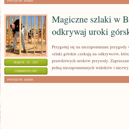
POSTED BY ADMIN
ZWIERZĄT
W
Magiczne szlaki w B
POLSCE:
odkrywaj uroki górs
CO
WARTO
WIEDZIEĆ
Przygotuj się na niezapomniane przygody
szlaki górskie czekają na odkrywców, któ
prawdziwych uroków przyrody. Zapraszam
MARCH - 20 - 2025
pełną niezapomnianych widoków i niezwy
ON
COMMENTS OFF
MAGICZNE
POSTED BY ADMIN
SZLAKI
W
BIESZCZADACH:
ODKRYWAJ
UROKI
GÓRSKICH
WĘDRÓWEK!