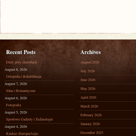
Recent Posts
Archives
Diety przy chorobach
August 2026
August 8, 2026
July 2026
Ortopedia i Rehabilitacja
June 2026
August 7, 2026
May 2026
Silne i Romantyczne
April 2026
August 6, 2026
Fotografia
March 2026
August 5, 2026
February 2026
Sportowe Gadżety i Technologie
January 2026
August 4, 2026
December 2025
Kaukaz (Europa/Azja)