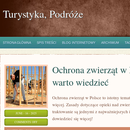
Turystyka, Podróże
STRONA GŁÓWNA
SPIS TREŚCI
BLOG INTERNETOWY
ARCHIWUM
TA
Ochrona zwierząt w 
warto wiedzieć
Ochrona zwierząt w Polsce to istotny tema
więcej. Zasady dotyczące opieki nad zwier
traktowanie są jednymi z najważniejszych i
JUNE - 16 - 2025
dowiedzieć się więcej!
ON
COMMENTS OFF
OCHRONA