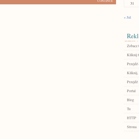
CONTINUE
31
« Jul
Rekl
Zobacz 
Kliknij t
Przejdź
Kliknij,
Przejdź 
Portal
Blog
Tu
HTTP
Strona