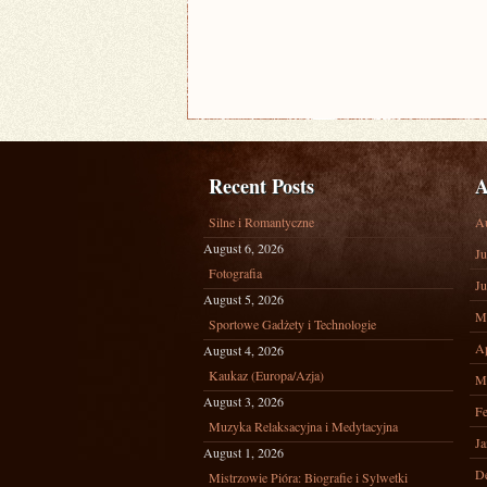
Recent Posts
A
Silne i Romantyczne
A
August 6, 2026
Ju
Fotografia
Ju
August 5, 2026
M
Sportowe Gadżety i Technologie
Ap
August 4, 2026
Kaukaz (Europa/Azja)
M
August 3, 2026
Fe
Muzyka Relaksacyjna i Medytacyjna
Ja
August 1, 2026
D
Mistrzowie Pióra: Biografie i Sylwetki