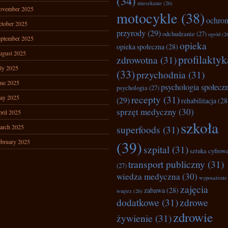
(34)
mieszkanie
(26)
ovember 2025
motocykle
(38)
ochro
tober 2025
przyrody
(29)
odchudzanie
(27)
ogród
(2
ptember 2025
opieka
opieka społeczna
(28)
ugust 2025
profilaktyk
zdrowotna
(31)
ly 2025
(33)
przychodnia
(31)
ne 2025
psychologia społecz
psychologia
(27)
recepty
(31)
ay 2025
(29)
rehabilitacja
(28
sprzęt medyczny
(30)
ril 2025
szkoła
arch 2025
superfoods
(31)
bruary 2025
(39)
szpital
(31)
sztuka cyfrow
transport publiczny
(31)
(27)
wiedza medyczna
(30)
wyposażenie
zajęcia
zabawa
(28)
wnętrz
(26)
dodatkowe
(31)
zdrowe
zdrowie
żywienie
(31)