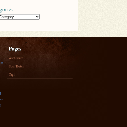
gories
Pages
Archiwum
ne
Spis Treści
Tagi
)
)
zny
)