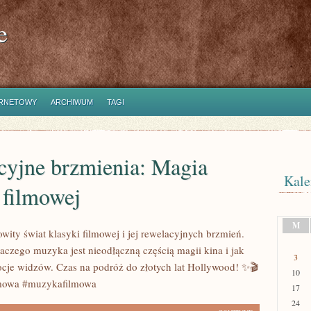
e
ERNETOWY
ARCHIWUM
TAGI
cyjne brzmienia: Magia
Kale
 filmowej
M
ity świat klasyki filmowej i jej rewelacyjnych brzmień.
aczego muzyka jest nieodłączną częścią magii kina i jak
3
je widzów. Czas na podróż do złotych lat Hollywood! ✨🎬
10
lmowa #muzykafilmowa
17
24