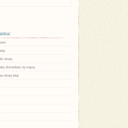
ama:
teraz
utaj
 do strony
 aby dowiedzieć się więcej
na stronę tutaj