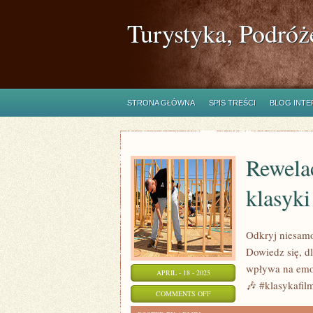
Turystyka, Podróż
STRONA GŁÓWNA
SPIS TREŚCI
BLOG INT
Rewela
klasyki
Odkryj niesamow
Dowiedz się, dl
wpływa na emoc
APRIL - 18 - 2025
🎶 #klasykafi
ON
COMMENTS OFF
REWELACYJNE