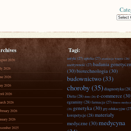
Cate
Categories
rchives
Tagi:
antyki
(27)
apteka
(27)
aranżacja wnętrz
(26)
ugust 2026
badania genetycz
asertywność
(27)
ly 2026
(30)
biotechnologia
(30)
ne 2026
budownictwo
(33)
ay 2026
choroby
(35)
diagnostyka
(28
ril 2026
e-commerce
(30
Dieta
(28)
dom
(26)
egzaminy
(28)
farmacja
(27)
arch 2026
fitness medyc
genetyka
(30)
gry edukacyjne
(27
(26)
bruary 2026
materiały
korepetycje
(28)
nuary 2026
medycyna
medyczne
(30)
ecember 2025