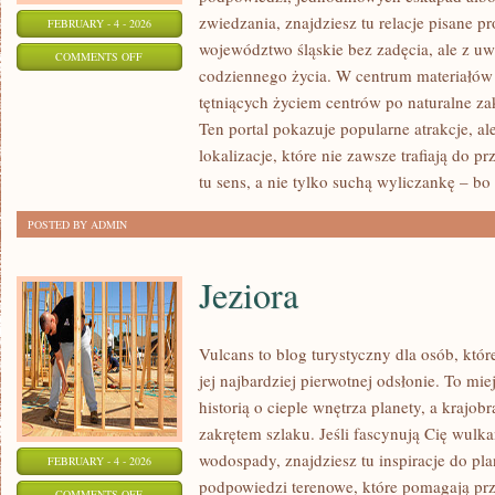
zwiedzania, znajdziesz tu relacje pisane p
FEBRUARY - 4 - 2026
województwo śląskie bez zadęcia, ale z uwa
ON
COMMENTS OFF
codziennego życia. W centrum materiałów 
SOSNOWIEC
tętniących życiem centrów po naturalne zak
Ten portal pokazuje popularne atrakcje, a
lokalizacje, które nie zawsze trafiają do 
tu sens, a nie tylko suchą wyliczankę – bo
POSTED BY ADMIN
Jeziora
Vulcans to blog turystyczny dla osób, któ
jej najbardziej pierwotnej odsłonie. To miej
historią o cieple wnętrza planety, a krajo
zakrętem szlaku. Jeśli fascynują Cię wulk
wodospady, znajdziesz tu inspiracje do pla
FEBRUARY - 4 - 2026
podpowiedzi terenowe, które pomagają pr
ON
COMMENTS OFF