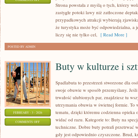
Strona powstała z myślą o tych, którzy wo
JEZIORA
zastygłe potoki lawy niż zatłoczone deptaki
przypadkowych atrakcji wybierają zjawiska
że turystyka może być odpowiedzialna, a 
liczy się nie tylko cel,
[ Read More ]
POSTED BY ADMIN
Buty w kulturze i sz
Spadlabuta to przestrzeń stworzone dla os
swoje obuwie w sposób przemyślany. Jeśli 
trwałość ulubionych par, znajdziesz tu ws
utrzymania obuwia w świetnej formie. To 
tematu, dzięki któremu codzienna opieka o b
FEBRUARY - 3 - 2026
widać od razu. Kategorie to: Buty na spec
ON
COMMENTS OFF
techniczne. Dobre buty potrafi przetrwać w
BUTY
gdy jest odpowiednio czyszczone. Brud, ku
W