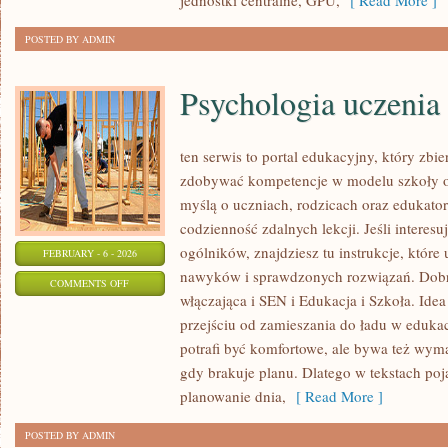
jednostki centralne, GPU,
[ Read More ]
POSTED BY ADMIN
Psychologia uczenia 
ten serwis to portal edukacyjny, który zbie
zdobywać kompetencje w modelu szkoły on
myślą o uczniach, rodzicach oraz edukato
codzienność zdalnych lekcji. Jeśli interesu
ogólników, znajdziesz tu instrukcje, które
FEBRUARY - 6 - 2026
nawyków i sprawdzonych rozwiązań. Dobre
ON
COMMENTS OFF
włączająca i SEN i Edukacja i Szkoła. Idea
PSYCHOLOGIA
przejściu od zamieszania do ładu w edukac
UCZENIA
potrafi być komfortowe, ale bywa też wym
SIĘ
gdy brakuje planu. Dlatego w tekstach poj
planowanie dnia,
[ Read More ]
POSTED BY ADMIN