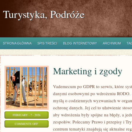
Turystyka, Podróże
STRONA GŁÓWNA
SPIS TREŚCI
BLOG INTERNETOWY
ARCHIWUM
TA
Marketing i zgody
Vademecum po GDPR to serwis, które syst
danymi osobowymi po wdrożeniu RODO. St
myślą o codziennych wyzwaniach w organiz
ochronę danych. Jej cel to ułatwienie stos
aby wdrożenia były spójne na błędy, a jed
FEBRUARY - 7 - 2026
zespołów. Polecamy Prawo i przepisy i Tr
ON
COMMENTS OFF
centrum tematyki znajdują się aktualne re
MARKETING