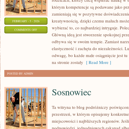
rodzicach, którzy chcą wspierać naukę w s
którym kompetencje są podawane jako prz
zamieniają się w pozytywne doświadczenie.
kreatywnością, dzięki czemu maluch może
FEBRUARY - 5 - 2026
wybierać to, co najbardziej intryguje. Pole
ON
COMMENTS OFF
Główną ideą jest stworzenie spokojnej prz
JĘZYK
odbywa się w swoim tempie. Zamiast narz
POLSKI
elastyczność i zachęta do niezależności. 
odwagę, bo każde małe osiągnięcie jest tu 
na stronie zostały
[ Read More ]
POSTED BY ADMIN
Sosnowiec
Ta witryna to blog podróżniczy poświęcon
przestrzeń, w którym opisujemy konkretn
miejscowości i najbliższych regionów. Jeśl
podpowiedzi, jednodniowych eskapad albo