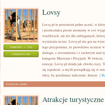
Lovsy
Lovsy.pl to przestrzeń pełne uczuć, w któ
i przekształca proste momenty w coś wyją
wrażliwych, ale też dla zabieganych, którzy
wyrażenia uczuć. Lovsy.pl nie gra na wyr
tego przypomina, że prawdziwe uczucie wy
FEBRUARY - 5 - 2026
dialogu, z zrozumienia i z zachwytu nad t
ON
COMMENTS OFF
kategorie Marzenia i Przyjaźń. W świecie
LOVSY
emocje, Lovsy.pl działa jak chwila ciszy. 
się uspokoić, a myśli porządkują się w se
iskry, by przełamać milczenie. Innym
[ Re
POSTED BY ADMIN
Atrakcje turystyczne