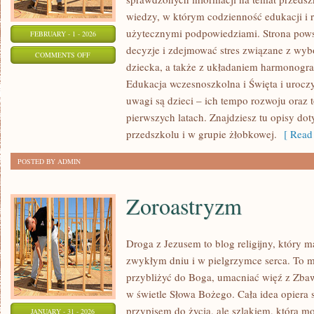
wiedzy, w którym codzienność edukacji i r
użytecznymi podpowiedziami. Strona powst
FEBRUARY - 1 - 2026
decyzje i zdejmować stres związane z wy
ON
COMMENTS OFF
dziecka, a także z układaniem harmonogr
ROZWÓJ
Edukacja wczesnoszkolna i Święta i urocz
PRZEDSZKOLAKÓW
uwagi są dzieci – ich tempo rozwoju oraz 
pierwszych latach. Znajdziesz tu opisy do
przedszkolu i w grupie żłobkowej.
[ Read 
POSTED BY ADMIN
Zoroastryzm
Droga z Jezusem to blog religijny, który
zwykłym dniu i w pielgrzymce serca. To mi
przybliżyć do Boga, umacniać więź z Zba
w świetle Słowa Bożego. Cała idea opiera s
przypisem do życia, ale szlakiem, którą 
JANUARY - 31 - 2026