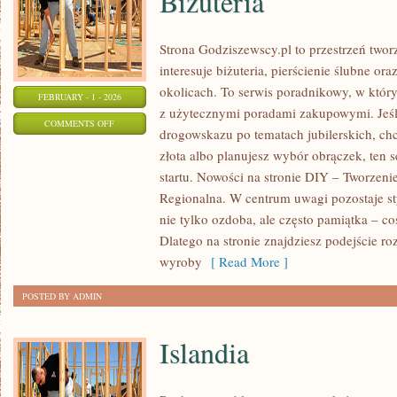
Biżuteria
Strona Godziszewscy.pl to przestrzeń twor
interesuje biżuteria, pierścienie ślubne or
okolicach. To serwis poradnikowy, w który
FEBRUARY - 1 - 2026
z użytecznymi poradami zakupowymi. Jeśl
ON
COMMENTS OFF
drogowskazu po tematach jubilerskich, ch
EKOLOGICZNA
złota albo planujesz wybór obrączek, ten 
I
startu. Nowości na stronie DIY – Tworzenie 
ZRÓWNOWAŻONA
Regionalna. W centrum uwagi pozostaje styl
BIŻUTERIA
nie tylko ozdoba, ale często pamiątka – co
Dlatego na stronie znajdziesz podejście r
wyroby
[ Read More ]
POSTED BY ADMIN
Islandia