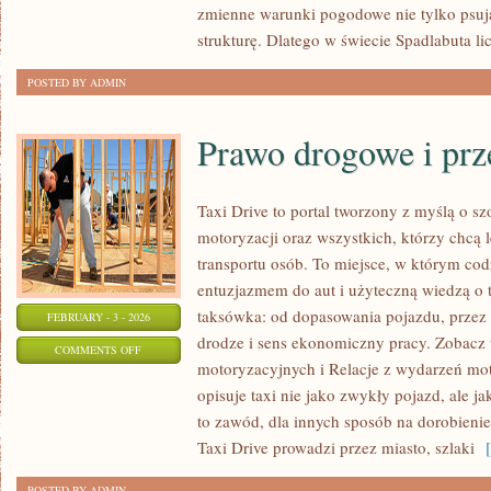
zmienne warunki pogodowe nie tylko psują
KULTURZE
strukturę. Dlatego w świecie Spadlabuta li
I
SZTUCE
POSTED BY ADMIN
Prawo drogowe i prz
Taxi Drive to portal tworzony z myślą o sz
motoryzacji oraz wszystkich, którzy chcą 
transportu osób. To miejsce, w którym cod
entuzjazmem do aut i użyteczną wiedzą o 
taksówka: od dopasowania pojazdu, przez o
FEBRUARY - 3 - 2026
drodze i sens ekonomiczny pracy. Zobacz 
ON
COMMENTS OFF
motoryzacyjnych i Relacje z wydarzeń mot
PRAWO
opisuje taxi nie jako zwykły pojazd, ale j
DROGOWE
to zawód, dla innych sposób na dorobienie
I
Taxi Drive prowadzi przez miasto, szlaki
[ 
PRZEPISY
POSTED BY ADMIN