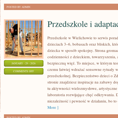
POSTED BY ADMIN
Przedszkole i adapta
Przedszkole w Wielichowie to serwis pora
dzieciach 3–6, bobasach oraz bliskich, kt
dziecka w sposób spokojny. Strona groma
codzienności z dzieckiem, towarzyszenia, 
bezpieczną więź. To miejsce, w którym teo
JANUARY - 29 - 2026
czemu łatwiej wdrażać sensowne rytuały 
ON
COMMENTS OFF
przedszkolnej. Bezpieczeństwo dzieci o Z
PRZEDSZKOLE
stronie znajdziesz inspiracje na zabawy d
I
tu aktywności wielozmysłowe, artystyczne 
ADAPTACJA
laboratoria rozwijające chęć odkrywania.
niezależność i pewność w działaniu, bo t
More ]
POSTED BY ADMIN