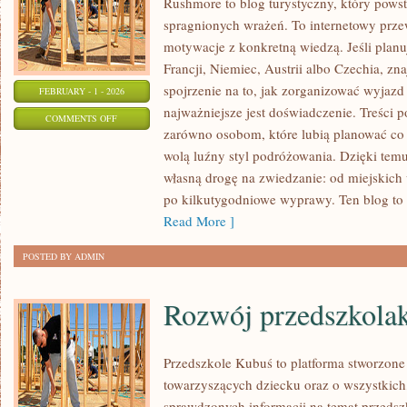
Rushmore to blog turystyczny, który pows
spragnionych wrażeń. To internetowy prze
motywacje z konkretną wiedzą. Jeśli plan
Francji, Niemiec, Austrii albo Czechia, zn
spojrzenie na to, jak zorganizować wyjaz
FEBRUARY - 1 - 2026
najważniejsze jest doświadczenie. Treści 
ON
COMMENTS OFF
zarówno osobom, które lubią planować co d
ISLANDIA
wolą luźny styl podróżowania. Dzięki tem
własną drogę na zwiedzanie: od miejskich 
po kilkutygodniowe wyprawy. Ten blog to m
Read More ]
POSTED BY ADMIN
Rozwój przedszkola
Przedszkole Kubuś to platforma stworzone
towarzyszących dziecku oraz o wszystkich
sprawdzonych informacji na temat przedszk