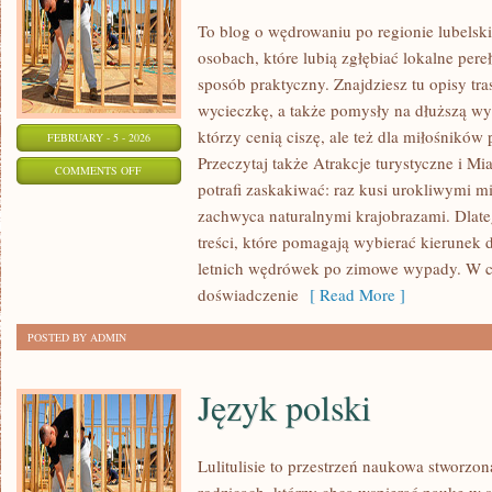
To blog o wędrowaniu po regionie lubelsk
osobach, które lubią zgłębiać lokalne per
sposób praktyczny. Znajdziesz tu opisy tra
wycieczkę, a także pomysły na dłuższą wyp
którzy cenią ciszę, ale też dla miłośników 
FEBRUARY - 5 - 2026
Przeczytaj także Atrakcje turystyczne i Mi
ON
COMMENTS OFF
potrafi zaskakiwać: raz kusi urokliwymi 
ATRAKCJE
zachwyca naturalnymi krajobrazami. Dlateg
TURYSTYCZNE
treści, które pomagają wybierać kierunek d
letnich wędrówek po zimowe wypady. W c
doświadczenie
[ Read More ]
POSTED BY ADMIN
Język polski
Lulitulisie to przestrzeń naukowa stworzo