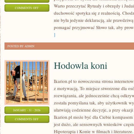
Warto przeczytać Rytuały i obrzędy i Juda
ON
COMMENTS OFF
duchowość spotyka się z realnością. Chodz
ZOROASTRYZM
nie była jedynie deklaracją, ale prawdziwą
pomagać przyjmować Słowo tak, aby prow
]
POSTED BY ADMIN
Hodowla koni
Ikarion.pl to nowoczesna strona interneto
z motywacją. To miejsce stworzone dla osó
rozwiązania, ale jednocześnie chcą odkr
została pomyślana tak, aby użytkownik wyg
ułatwiają codzienne decyzje, a przy okazj
JANUARY - 31 - 2026
Ikarion.pl może być dla Ciebie kompasem 
ON
COMMENTS OFF
jest dużo, ale sensownych wniosków często
HODOWLA
Hipoterapia i Konie w filmach i literaturze.
KONI