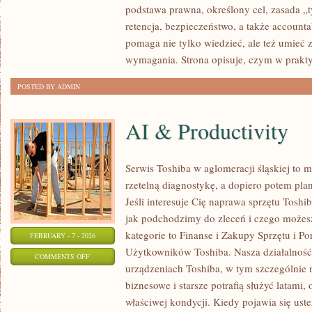
podstawa prawna, określony cel, zasada „ty
I
retencja, bezpieczeństwo, a także accounta
ZGODY
pomaga nie tylko wiedzieć, ale też umieć
wymagania. Strona opisuje, czym w prakty
POSTED BY ADMIN
AI & Productivity
Serwis Toshiba w aglomeracji śląskiej to 
rzetelną diagnostykę, a dopiero potem pl
Jeśli interesuje Cię naprawa sprzętu Toshi
jak podchodzimy do zleceń i czego możes
kategorie to Finanse i Zakupy Sprzętu i P
FEBRUARY - 7 - 2026
Użytkowników Toshiba. Nasza działalność 
ON
COMMENTS OFF
urządzeniach Toshiba, w tym szczególnie n
AI
biznesowe i starsze potrafią służyć latami,
&
właściwej kondycji. Kiedy pojawia się uster
PRODUCTIVITY