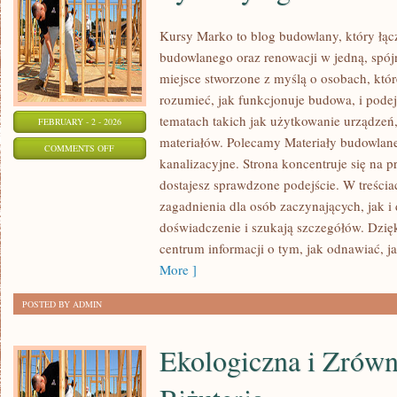
Kursy Marko to blog budowlany, który łąc
budowlanego oraz renowacji w jedną, spój
miejsce stworzone z myślą o osobach, któr
rozumieć, jak funkcjonuje budowa, i pode
tematach takich jak użytkowanie urządzeń,
FEBRUARY - 2 - 2026
materiałów. Polecamy Materiały budowlane
ON
COMMENTS OFF
kanalizacyjne. Strona koncentruje się na p
SYSTEMY
dostajesz sprawdzone podejście. W treścia
OGRZEWANIA
zagadnienia dla osób zaczynających, jak i 
I
doświadczenie i szukają szczegółów. Dzięk
CHŁODZENIA
centrum informacji o tym, jak odnawiać, j
More ]
POSTED BY ADMIN
Ekologiczna i Zrów