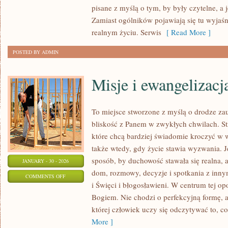
pisane z myślą o tym, by były czytelne, a 
Zamiast ogólników pojawiają się tu wyjaśn
realnym życiu. Serwis
[ Read More ]
POSTED BY ADMIN
Misje i ewangelizacj
To miejsce stworzone z myślą o drodze za
bliskość z Panem w zwykłych chwilach. Str
które chcą bardziej świadomie kroczyć w wi
także wtedy, gdy życie stawia wyzwania. Je
sposób, by duchowość stawała się realna, a
JANUARY - 30 - 2026
dom, rozmowy, decyzje i spotkania z inn
ON
COMMENTS OFF
i Święci i błogosławieni. W centrum tej op
MISJE
Bogiem. Nie chodzi o perfekcyjną formę, 
I
której człowiek uczy się odczytywać to, co
EWANGELIZACJA
More ]