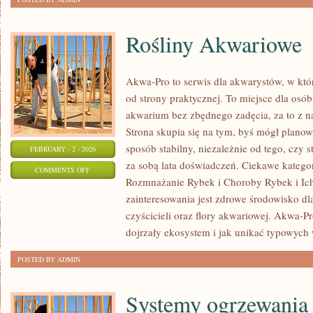
Rośliny Akwariowe
Akwa-Pro to serwis dla akwarystów, w kt
od strony praktycznej. To miejsce dla osó
akwarium bez zbędnego zadęcia, za to z n
Strona skupia się na tym, byś mógł plan
sposób stabilny, niezależnie od tego, czy s
FEBRUARY - 2 - 2026
za sobą lata doświadczeń. Ciekawe kategor
ON
COMMENTS OFF
Rozmnażanie Rybek i Choroby Rybek i Ich
ROŚLINY
zainteresowania jest zdrowe środowisko d
AKWARIOWE
czyścicieli oraz flory akwariowej. Akwa-P
dojrzały ekosystem i jak unikać typowych
POSTED BY ADMIN
Systemy ogrzewania 