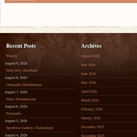
Recent Posts
Archives
Włochy
August 2026
August 9, 2026
July 2026
Diety przy chorobach
June 2026
August 8, 2026
May 2026
Ortopedia i Rehabilitacja
April 2026
August 7, 2026
Silne i Romantyczne
March 2026
August 6, 2026
February 2026
Fotografia
January 2026
August 5, 2026
December 2025
Sportowe Gadżety i Technologie
August 4, 2026
November 2025