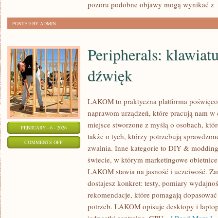
pozoru podobne objawy mogą wynikać z
[
POSTED BY ADMIN
Peripherals: klawiat
dźwięk
LAKOM to praktyczna platforma poświęc
naprawom urządzeń, które pracują nam w 
miejsce stworzone z myślą o osobach, któ
FEBRUARY - 6 - 2026
także o tych, którzy potrzebują sprawdzo
ON
COMMENTS OFF
zwalnia. Inne kategorie to DIY & modding 
PERIPHERALS:
świecie, w którym marketingowe obietnice
KLAWIATURY,
LAKOM stawia na jasność i uczciwość. Za
MYSZY,
dostajesz konkret: testy, pomiary wydajnoś
DŹWIĘK
rekomendacje, które pomagają dopasować s
potrzeb. LAKOM opisuje desktopy i laptopy