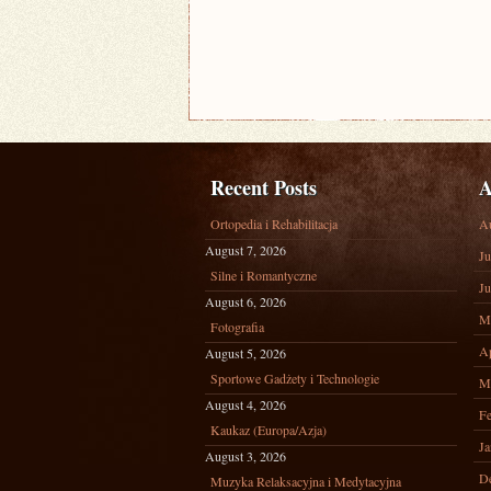
Recent Posts
A
Ortopedia i Rehabilitacja
A
August 7, 2026
Ju
Silne i Romantyczne
Ju
August 6, 2026
M
Fotografia
Ap
August 5, 2026
Sportowe Gadżety i Technologie
M
August 4, 2026
Fe
Kaukaz (Europa/Azja)
Ja
August 3, 2026
D
Muzyka Relaksacyjna i Medytacyjna