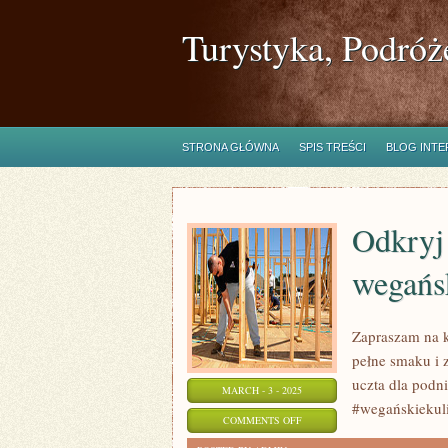
Turystyka, Podróż
STRONA GŁÓWNA
SPIS TREŚCI
BLOG INT
Odkryj 
wegańs
Zapraszam na k
pełne smaku i
uczta dla podn
MARCH - 3 - 2025
#wegańskiekuli
ON
COMMENTS OFF
ODKRYJ