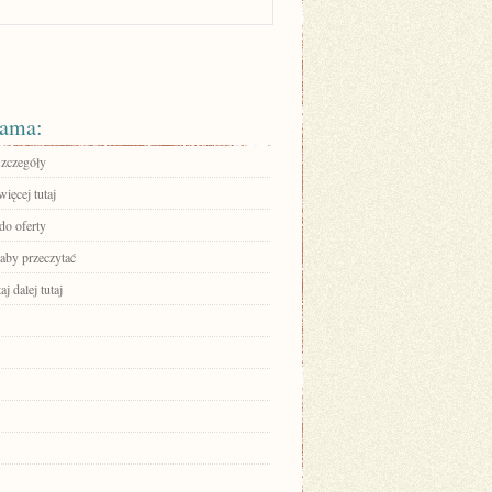
ama:
szczegóły
ięcej tutaj
do oferty
 aby przeczytać
aj dalej tutaj