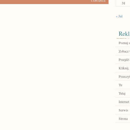
CONTINUE
31
« Jul
Rekl
Poznaj 
Zobacz w
Przejdź 
Kliknij,
Przeczyt
Tu
Tutaj
Internet
Serwis
Strona