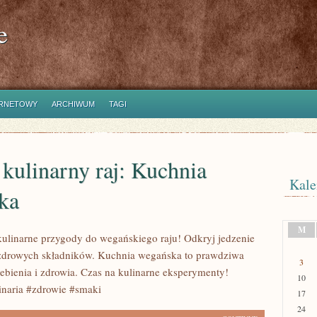
e
ERNETOWY
ARCHIWUM
TAGI
kulinarny raj: Kuchnia
Kale
ka
M
ulinarne przygody do wegańskiego raju! Odkryj jedzenie
 zdrowych składników. Kuchnia wegańska to prawdziwa
3
iebienia i zdrowia. Czas na kulinarne eksperymenty!
10
naria #zdrowie #smaki
17
24