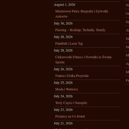
August 1, 2026
N
Mistrzowie Pióra: Biografie i Sylwetki
Oc
Autorów
Se
July 30, 2026
Piercing – Rodzaje, Techniki, Trendy
A
July 28, 2026
Ju
Paintball i Laser Tag
Ju
July 28, 2026
M
Ciekawostki Fitness i Nowinki ze Świata
Sportu
Ap
July 26, 2026
M
Natura i Dzika Przyroda
Fe
July 25, 2026
Moda i Wartości
July 24, 2026
Testy Części i Narzędzi
July 23, 2026
Przepisy na Co Dzień
July 21, 2026