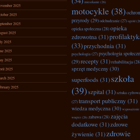
(34)
mieszkanie
(26)
ovember 2025
motocykle
(38)
ochro
tober 2025
przyrody
(29)
odchudzanie
(27)
ogród
(2
ptember 2025
opieka
opieka społeczna
(28)
ugust 2025
profilaktyk
zdrowotna
(31)
ly 2025
(33)
przychodnia
(31)
ne 2025
psychologia społecz
psychologia
(27)
recepty
(31)
ay 2025
(29)
rehabilitacja
(28
sprzęt medyczny
(30)
ril 2025
szkoła
arch 2025
superfoods
(31)
bruary 2025
(39)
szpital
(31)
sztuka cyfrow
transport publiczny
(31)
(27)
wiedza medyczna
(30)
wyposażenie
zajęcia
zabawa
(28)
wnętrz
(26)
dodatkowe
(31)
zdrowe
zdrowie
żywienie
(31)