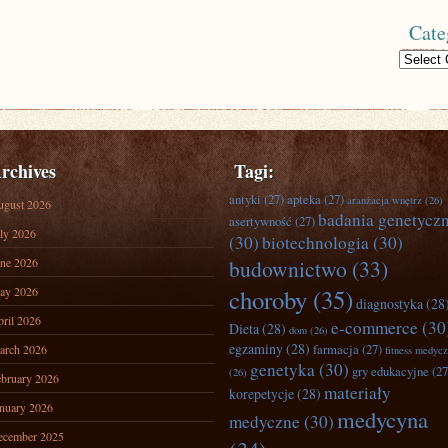
Cate
Categories
rchives
Tagi:
antyki
(27)
apteka
(27)
aranżacja wnętrz
(26)
ugust 2026
badania genetycz
asertywność
(27)
ly 2026
(30)
biotechnologia
(30)
ne 2026
budownictwo
(33)
ay 2026
choroby
(35)
diagnostyka
(28
ril 2026
e-commerce
(30
Dieta
(28)
dom
(26)
egzaminy
(28)
farmacja
(27)
arch 2026
fitness medyc
genetyka
(30)
gry edukacyjne
(27
(26)
bruary 2026
materiały
korepetycje
(28)
nuary 2026
medycyna
medyczne
(30)
ecember 2025