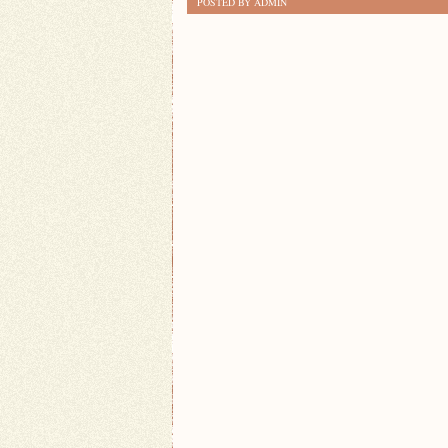
POSTED BY ADMIN
KULINARNY
RAJ:
KUCHNIA
WEGAŃSKA