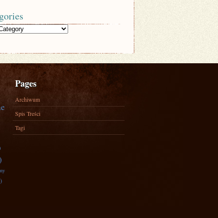
gories
Pages
Archiwum
ne
Spis Treści
Tagi
)
)
zny
)