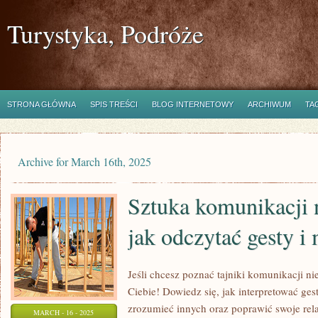
Turystyka, Podróże
STRONA GŁÓWNA
SPIS TREŚCI
BLOG INTERNETOWY
ARCHIWUM
TA
Archive for March 16th, 2025
Sztuka komunikacji 
jak odczytać gesty i
Jeśli chcesz poznać tajniki komunikacji nie
Ciebie! Dowiedz się, jak interpretować gest
zrozumieć innych oraz poprawić swoje relac
MARCH - 16 - 2025