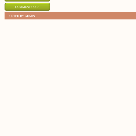
ON
COMMENTS OFF
SZTUKA
POSTED BY ADMIN
KOMUNIKACJI
NIEWERBALNEJ:
JAK
ODCZYTAĆ
GESTY
I
MIMIKĘ!