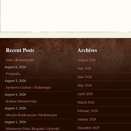
Recent Posts
Archives
Silne i Romantyczne
August 2026
August 6, 2026
July 2026
Fotografia
June 2026
August 5, 2026
May 2026
Sportowe Gadżety i Technologie
April 2026
August 4, 2026
Kaukaz (Europa/Azja)
March 2026
August 3, 2026
February 2026
Muzyka Relaksacyjna i Medytacyjna
January 2026
August 1, 2026
December 2025
Mistrzowie Pióra: Biografie i Sylwetki