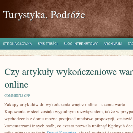
Turystyka, Podróże
STRONA GŁÓWNA
SPIS TREŚCI
BLOG INTERNETOWY
ARCHIWUM
TA
Czy artykuły wykończeniowe wa
online
ON
COMMENTS OFF
CZY
Zakupy artykułów do wykończenia wnętrz online – czemu warto
ARTYKUŁY
WYKOŃCZENIOWE
Kupowanie w sieci zostało wygodnym rozwiązaniem, także w przypad
WARTO
KUPOWAĆ
wychodzenia z domu można przejrzeć mnóstwo propozycji, zestawić 
ONLINE
komentarzami innych osób, co często pozwala uniknąć błędnych decyz
tylko różnego rodzaju
Drzwi Katowice
, ale też trudniej dostępne pr