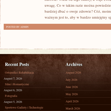
TRZEBA
uwagę. Co w takim razie można powiedzie
ROBIĆ,
bardziej dbać o swoje zdrowie? Cóż, moi
ABY
ważnym jest to, aby w bardzo umiejętny s
DŁUGO
POSTED BY ADMIN
WYGLĄDAĆ
BARDZO
ATRAKCYJNIE?
Recent Posts
Archives
Ortopedia i Rehabilitacja
August 2026
August 7, 2026
July 2026
Silne i Romantyczne
June 2026
August 6, 2026
May 2026
Fotografia
April 2026
August 5, 2026
Sportowe Gadżety i Technologie
March 2026