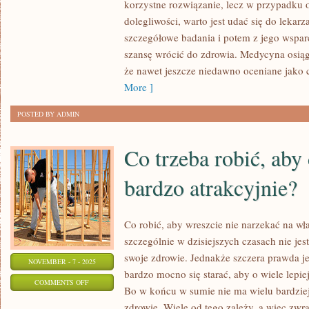
korzystne rozwiązanie, lecz w przypadku
ROBIĆ,
dolegliwości, warto jest udać się do lekar
ABY
szczegółowe badania i potem z jego wsparc
BYĆ
szansę wrócić do zdrowia. Medycyna osiąg
NARESZCIE
że nawet jeszcze niedawno oceniane jako c
ZAŻEGNAĆ
More ]
KŁOPOTY
POSTED BY ADMIN
Z
BEZSENNOŚCIĄ?
Co trzeba robić, aby
bardzo atrakcyjnie?
Co robić, aby wreszcie nie narzekać na wła
szczególnie w dzisiejszych czasach nie je
swoje zdrowie. Jednakże szczera prawda jes
NOVEMBER - 7 - 2025
bardzo mocno się starać, aby o wiele lepie
ON
COMMENTS OFF
Bo w końcu w sumie nie ma wielu bardziej 
CO
zdrowie. Wiele od tego zależy, a więc zwr