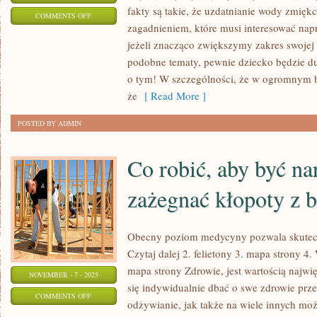
fakty są takie, że uzdatnianie wody zmięk
ON
COMMENTS OFF
zagadnieniem, które musi interesować nap
ZDROWY
jeżeli znacząco zwiększymy zakres swoje
TRYB
podobne tematy, pewnie dziecko będzie du
ŻYCIA
o tym! W szczególności, że w ogromnym bł
że
[ Read More ]
POSTED BY ADMIN
Co robić, aby być na
zażegnać kłopoty z 
Obecny poziom medycyny pozwala skutecz
Czytaj dalej 2. felietony 3. mapa strony 4. 
mapa strony Zdrowie, jest wartością najwię
NOVEMBER - 7 - 2025
się indywidualnie dbać o swe zdrowie prz
ON
COMMENTS OFF
odżywianie, jak także na wiele innych moż
CO