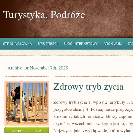
Turystyka, Podróże
STRONA GŁÓWNA
SPIS TREŚCI
BLOG INTERNETOWY
ARCHIWUM
TA
Archive for November 7th, 2025
Zdrowy tryb życia
Zdrowy tryb życia 1. wpisy 2. artykuly 3. 
przygotowaliśmy 4. Poznaj nasze propozycj
zrozumieć takich rodziców, którzy zapomin
czymś ze wszech miar ważnym jest to, ab
Najzwyczajniej zwykłą wodę, która wylatuj
NOVEMBER - 7 - 2025