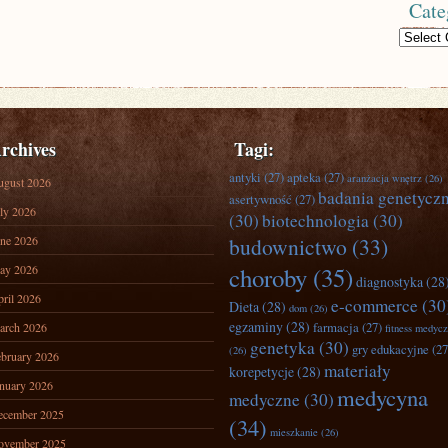
Cate
Categories
rchives
Tagi:
antyki
(27)
apteka
(27)
aranżacja wnętrz
(26)
ugust 2026
badania genetycz
asertywność
(27)
ly 2026
(30)
biotechnologia
(30)
ne 2026
budownictwo
(33)
ay 2026
choroby
(35)
diagnostyka
(28
ril 2026
e-commerce
(30
Dieta
(28)
dom
(26)
egzaminy
(28)
farmacja
(27)
arch 2026
fitness medyc
genetyka
(30)
gry edukacyjne
(27
(26)
bruary 2026
materiały
korepetycje
(28)
nuary 2026
medycyna
medyczne
(30)
ecember 2025
(34)
mieszkanie
(26)
ovember 2025