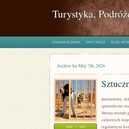
Turystyka, Podróż
STRONA GŁÓWNA
SPIS TREŚCI
BLOG INT
Archive for May 7th, 2026
Sztuczn
internetowy skl
sprawdzone roz
Strona została
ciekawych insp
regularnym kor
MAY - 7 - 2026