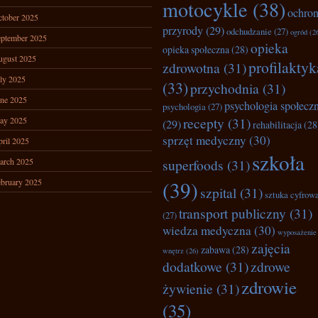
motocykle
(38)
ochro
tober 2025
przyrody
(29)
odchudzanie
(27)
ogród
(2
ptember 2025
opieka
opieka społeczna
(28)
ugust 2025
profilaktyk
zdrowotna
(31)
ly 2025
(33)
przychodnia
(31)
ne 2025
psychologia społecz
psychologia
(27)
recepty
(31)
ay 2025
(29)
rehabilitacja
(28
sprzęt medyczny
(30)
ril 2025
szkoła
arch 2025
superfoods
(31)
bruary 2025
(39)
szpital
(31)
sztuka cyfrow
transport publiczny
(31)
(27)
wiedza medyczna
(30)
wyposażenie
zajęcia
zabawa
(28)
wnętrz
(26)
dodatkowe
(31)
zdrowe
zdrowie
żywienie
(31)
(35)