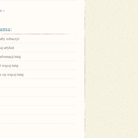
n »
ama:
 aby zobaczyć
aj artykuł
nformacji tutaj
 więcej tutaj
się więcej tutaj