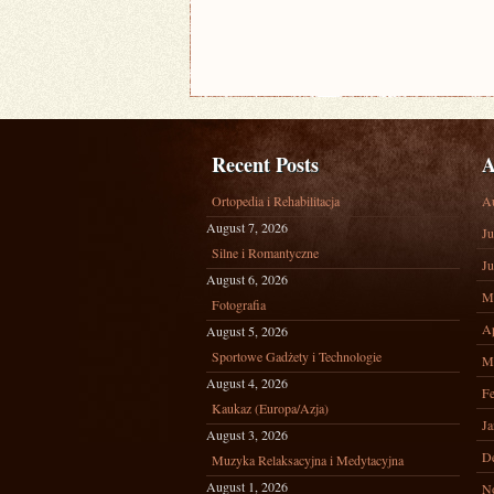
Recent Posts
A
Ortopedia i Rehabilitacja
A
August 7, 2026
Ju
Silne i Romantyczne
Ju
August 6, 2026
M
Fotografia
Ap
August 5, 2026
Sportowe Gadżety i Technologie
M
August 4, 2026
Fe
Kaukaz (Europa/Azja)
Ja
August 3, 2026
D
Muzyka Relaksacyjna i Medytacyjna
August 1, 2026
N