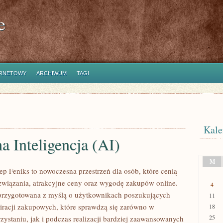
e
ERNETOWY
ARCHIWUM
TAGI
Kale
a Inteligencja (AI)
M
ep Feniks to nowoczesna przestrzeń dla osób, które cenią
wiązania, atrakcyjne ceny oraz wygodę zakupów online.
4
 przygotowana z myślą o użytkownikach poszukujących
11
iracji zakupowych, które sprawdzą się zarówno w
18
25
zystaniu, jak i podczas realizacji bardziej zaawansowanych