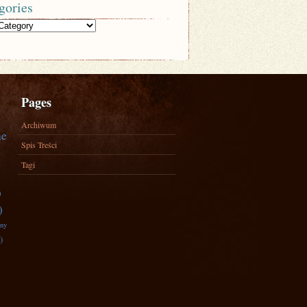
gories
Pages
Archiwum
ne
Spis Treści
Tagi
)
)
zny
)