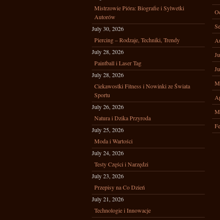
Mistrzowie Pióra: Biografie i Sylwetki
Oc
Autorów
Se
July 30, 2026
Piercing – Rodzaje, Techniki, Trendy
A
July 28, 2026
Ju
Paintball i Laser Tag
Ju
July 28, 2026
M
Ciekawostki Fitness i Nowinki ze Świata
Sportu
Ap
July 26, 2026
M
Natura i Dzika Przyroda
Fe
July 25, 2026
Moda i Wartości
July 24, 2026
Testy Części i Narzędzi
July 23, 2026
Przepisy na Co Dzień
July 21, 2026
Technologie i Innowacje