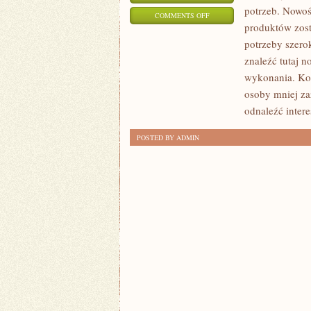
potrzeb. Nowoś
ON
COMMENTS OFF
produktów zost
SZTUCZNA
potrzeby szero
INTELIGENCJA
znaleźć tutaj n
(AI)
wykonania. Korz
osoby mniej z
odnaleźć intere
POSTED BY ADMIN