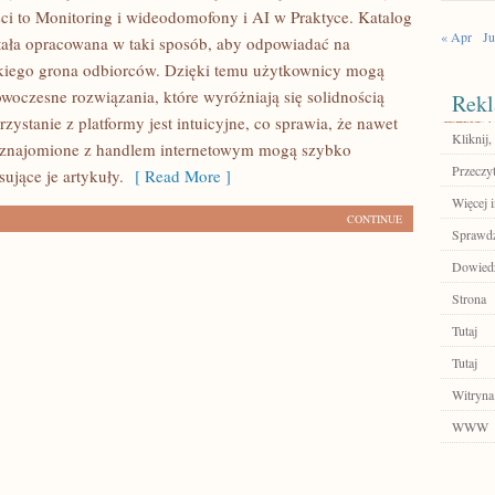
ci to Monitoring i wideodomofony i AI w Praktyce. Katalog
« Apr
Ju
ała opracowana w taki sposób, aby odpowiadać na
kiego grona odbiorców. Dzięki temu użytkownicy mogą
owoczesne rozwiązania, które wyróżniają się solidnością
Rekl
ystanie z platformy jest intuicyjne, co sprawia, że nawet
Kliknij,
aznajomione z handlem internetowym mogą szybko
Przeczyt
sujące je artykuły.
[ Read More ]
Więcej i
CONTINUE
Sprawdź
Dowiedz 
Strona
Tutaj
Tutaj
Witryna
WWW