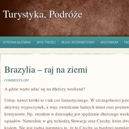
Turystyka, Podróże
STRONA GŁÓWNA
SPIS TREŚCI
BLOG INTERNETOWY
ARCHIWUM
TA
Brazylia – raj na ziemi
ON
COMMENTS OFF
BRAZYLIA
A gdzie warto udać się na dłuższy weekend?
–
RAJ
NA
Urlop, nawet krótki to i tak coś fantastycznego. W szczególności jeże
ZIEMI
aktywny wypoczynek, a więc zwiedzanie ładnych miast oraz pozna
kontynentu. Np. strzałem w dziesiątkę jest spędzenie dłuższego we
sąsiadów. Naturalnie w grę wchodzą Słowacja oraz Czechy, które dw
krajem. Nie jest żadną tajemnicą to, że to Czechy są bardziej popul