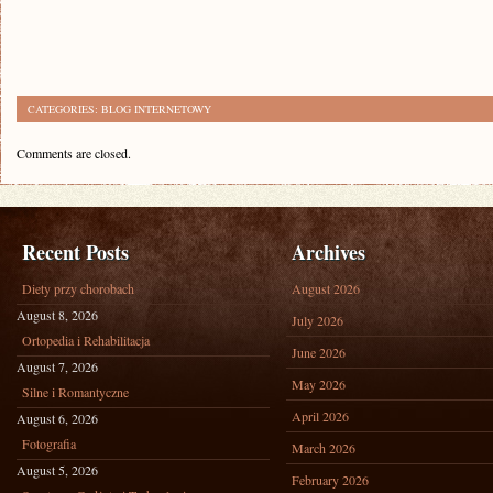
CATEGORIES:
BLOG INTERNETOWY
Comments are closed.
Recent Posts
Archives
Diety przy chorobach
August 2026
August 8, 2026
July 2026
Ortopedia i Rehabilitacja
June 2026
August 7, 2026
May 2026
Silne i Romantyczne
April 2026
August 6, 2026
Fotografia
March 2026
August 5, 2026
February 2026