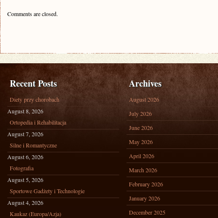
Comments are closed.
Recent Posts
Archives
Diety przy chorobach
August 2026
August 8, 2026
July 2026
Ortopedia i Rehabilitacja
June 2026
August 7, 2026
May 2026
Silne i Romantyczne
April 2026
August 6, 2026
Fotografia
March 2026
August 5, 2026
February 2026
Sportowe Gadżety i Technologie
January 2026
August 4, 2026
December 2025
Kaukaz (Europa/Azja)