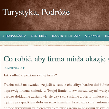
Turystyka, Podróże
STRONA GŁÓWNA
SPIS TREŚCI
BLOG INTERNETOWY
ARCHIWUM
TA
Co robić, aby firma miała okazję 
ON
COMMENTS OFF
CO
Jak zadbać o poziom swojej firmy?
ROBIĆ,
ABY
FIRMA
Trzeba mieć na uwadze, że jeśli w istocie chciałbyś bardzo dokładnie
MIAŁA
OKAZJĘ
naprawdę można zmienić w Twojej firmie, to zwłaszcza czymś wartym 
SIĘ
bardzo dokładnie zastanowić się czy skorzystanie z oferty umieszczon
ROZWINĄĆ?
byłoby przypadkiem dobrym rozwiązaniem. Przecież akurat automatec
pomóc wszystkim zainteresowanym zwiększeniem poziomu w swojej 