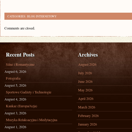
CATEGORIES:
BLOG INTERNETOWY
Comments are closed.
Recent Posts
Archives
Silne i Romantyczne
August 2026
August 6, 2026
July 2026
Fotografia
June 2026
August 5, 2026
May 2026
Sportowe Gadżety i Technologie
April 2026
August 4, 2026
Kaukaz (Europa/Azja)
March 2026
August 3, 2026
February 2026
Muzyka Relaksacyjna i Medytacyjna
January 2026
August 1, 2026