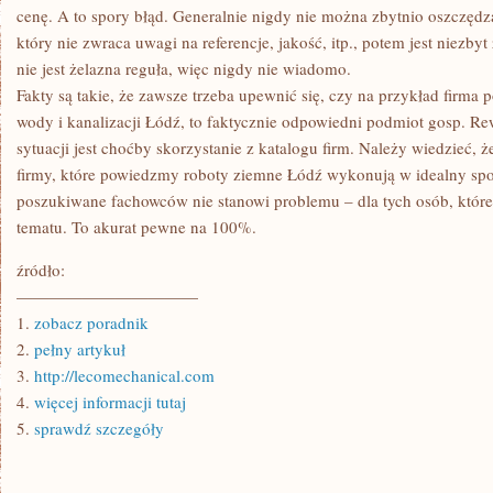
cenę. A to spory błąd. Generalnie nigdy nie można zbytnio oszczędza
który nie zwraca uwagi na referencje, jakość, itp., potem jest niezby
nie jest żelazna reguła, więc nigdy nie wiadomo.
Fakty są takie, że zawsze trzeba upewnić się, czy na przykład firma 
wody i kanalizacji Łódź, to faktycznie odpowiedni podmiot gosp. 
sytuacji jest choćby skorzystanie z katalogu firm. Należy wiedzieć, ż
firmy, które powiedzmy roboty ziemne Łódź wykonują w idealny spo
poszukiwane fachowców nie stanowi problemu – dla tych osób, któ
tematu. To akurat pewne na 100%.
źródło:
———————————
1.
zobacz poradnik
2.
pełny artykuł
3.
http://lecomechanical.com
4.
więcej informacji tutaj
5.
sprawdź szczegóły