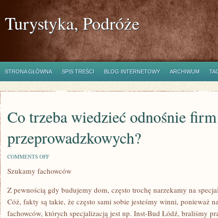
Turystyka, Podróże
STRONA GŁÓWNA
SPIS TREŚCI
BLOG INTERNETOWY
ARCHIWUM
TA
Co trzeba wiedzieć odnośnie firm
przeprowadzkowych?
ON
COMMENTS OFF
CO
Szukamy fachowców
TRZEBA
WIEDZIEĆ
ODNOŚNIE
Z pewnością gdy budujemy dom, często trochę narzekamy na specjali
FIRM
PRZEPROWADZKOWYCH?
Cóż, fakty są takie, że często sami sobie jesteśmy winni, ponieważ n
fachowców, których specjalizacją jest np. Inst-Bud Łódź, braliśmy 