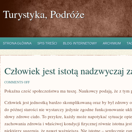
Turystyka, Podróże
STRONA GŁÓWNA
SPIS TREŚCI
BLOG INTERNETOWY
ARCHIWUM
TA
Człowiek jest istotą nadzwyczaj
ON
COMMENTS OFF
CZŁOWIEK
Pokaźna cześć społeczeństwa ma tuszę. Naukowcy podają, że z tym
JEST
ISTOTĄ
NADZWYCZAJ
Człowiek jest jednostką bardzo skomplikowaną oraz by był zdrowy o
ZAGMATWANĄ
do późnej starości nie wystarczy jedynie zgodne funkcjonowanie ukł
słowy zdrowe ciało. To przykre, każdy może napotykać sytuacje opie
zachowania zdrowia i właściwej kondycji fizycznej równie istotna je
niektórzy sugerują, że nawet ważniejsza. Nie istotne – serdecznie z