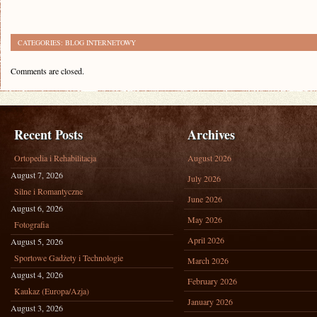
CATEGORIES:
BLOG INTERNETOWY
Comments are closed.
Recent Posts
Archives
Ortopedia i Rehabilitacja
August 2026
August 7, 2026
July 2026
Silne i Romantyczne
June 2026
August 6, 2026
May 2026
Fotografia
April 2026
August 5, 2026
Sportowe Gadżety i Technologie
March 2026
August 4, 2026
February 2026
Kaukaz (Europa/Azja)
January 2026
August 3, 2026