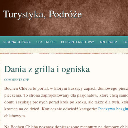
Turystyka, Podróże
STRONA GŁÓWNA
SPIS TREŚCI
BLOG INTERNETOWY
ARCHIWUM
TA
Dania z grilla i ogniska
ON
COMMENTS OFF
DANIA
Bochen Chleba to portal, w którym kuszący zapach domowego pieczy
Z
GRILLA
pieczenia. To strona zaprojektowany dla pasjonatów, które chcą sam
I
OGNISKA
domu i szukają prostych porad krok po kroku, ale także dla tych, któ
kromce na co dzień. Koniecznie odwiedź kategorię:
Pieczywo bezgl
chlebowym.
Na Bochen Chleba poznasz dopieszczone receptury na domowy chleb,