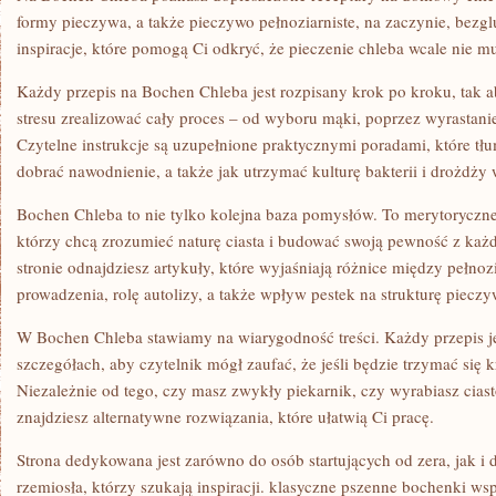
formy pieczywa, a także pieczywo pełnoziarniste, na zaczynie, bezgl
inspiracje, które pomogą Ci odkryć, że pieczenie chleba wcale nie mu
Każdy przepis na Bochen Chleba jest rozpisany krok po kroku, tak
stresu zrealizować cały proces – od wyboru mąki, poprzez wyrastani
Czytelne instrukcje są uzupełnione praktycznymi poradami, które tłu
dobrać nawodnienie, a także jak utrzymać kulturę bakterii i drożdży 
Bochen Chleba to nie tylko kolejna baza pomysłów. To merytoryczne
którzy chcą zrozumieć naturę ciasta i budować swoją pewność z k
stronie odnajdziesz artykuły, które wyjaśniają różnice między pełnoz
prowadzenia, rolę autolizy, a także wpływ pestek na strukturę pieczy
W Bochen Chleba stawiamy na wiarygodność treści. Każdy przepis j
szczegółach, aby czytelnik mógł zaufać, że jeśli będzie trzymać się
Niezależnie od tego, czy masz zwykły piekarnik, czy wyrabiasz cias
znajdziesz alternatywne rozwiązania, które ułatwią Ci pracę.
Strona dedykowana jest zarówno do osób startujących od zera, jak i
rzemiosła, którzy szukają inspiracji. klasyczne pszenne bochenki wsp