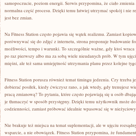
samopoczucie, poziom energii. Serwis przypomina, że ciało zmienia s
normalna część procesu. Dzięki temu łatwiej utrzymać spokój i nie 
jest bez zmian.
Na Fitness Station często pojawia się wątek realizmu. Zamiast kopio
porównywać się do zdjęć z internetu, strona proponuje budowanie f
możliwości, tempo i warunki. To szczególnie ważne, gdy ktoś wraca 
po raz pierwszy albo ma za sobą wiele nieudanych prób. W tym ujęci
mięśni, ale też sama umiejętność utrzymania planu przez kolejne tygo
Fitness Station porusza również temat timingu jedzenia. Czy trzeba j
dobierać posiłek, kiedy ćwiczysz rano, a jak wtedy, gdy trenujesz w
pracą zmianową? To pytania, które często pojawiają się u osób dbając
je tłumaczyć w sposób przystępny. Dzięki temu użytkownik może d
codzienności, zamiast próbować idealnie wpasować się w nieżyciowy
Nie brakuje też miejsca na temat suplementacji, ale w ujęciu rozsąd
wsparcie, a nie obowiązek. Fitness Station przypomina, że fundament