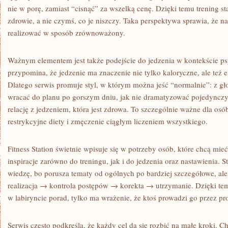
nie w porę, zamiast “cisnąć” za wszelką cenę. Dzięki temu trening st
zdrowie, a nie czymś, co je niszczy. Taka perspektywa sprawia, że 
realizować w sposób zrównoważony.
Ważnym elementem jest także podejście do jedzenia w kontekście psyc
przypomina, że jedzenie ma znaczenie nie tylko kaloryczne, ale też 
Dlatego serwis promuje styl, w którym można jeść “normalnie”: z gło
wracać do planu po gorszym dniu, jak nie dramatyzować pojedynczy
relację z jedzeniem, która jest zdrowa. To szczególnie ważne dla osó
restrykcyjne diety i zmęczenie ciągłym liczeniem wszystkiego.
Fitness Station świetnie wpisuje się w potrzeby osób, które chcą mie
inspiracje zarówno do treningu, jak i do jedzenia oraz nastawienia
wiedzę, bo porusza tematy od ogólnych po bardziej szczegółowe, ale
realizacja → kontrola postępów → korekta → utrzymanie. Dzięki tem
w labiryncie porad, tylko ma wrażenie, że ktoś prowadzi go przez pr
Serwis często podkreśla, że każdy cel da się rozbić na małe kroki. 