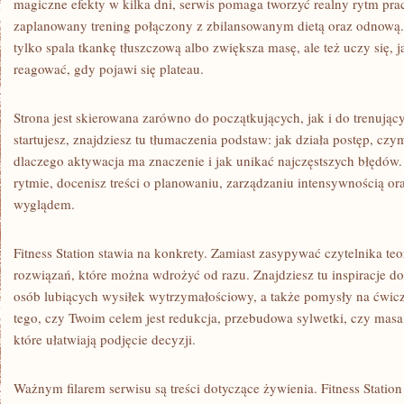
magiczne efekty w kilka dni, serwis pomaga tworzyć realny rytm pr
zaplanowany trening połączony z zbilansowanym dietą oraz odnową.
tylko spala tkankę tłuszczową albo zwiększa masę, ale też uczy się, j
reagować, gdy pojawi się plateau.
Strona jest skierowana zarówno do początkujących, jak i do trenujący
startujesz, znajdziesz tu tłumaczenia podstaw: jak działa postęp, cz
dlaczego aktywacja ma znaczenie i jak unikać najczęstszych błędów. 
rytmie, docenisz treści o planowaniu, zarządzaniu intensywnością or
wyglądem.
Fitness Station stawia na konkrety. Zamiast zasypywać czytelnika teo
rozwiązań, które można wdrożyć od razu. Znajdziesz tu inspiracje d
osób lubiących wysiłek wytrzymałościowy, a także pomysły na ćwic
tego, czy Twoim celem jest redukcja, przebudowa sylwetki, czy masa, 
które ułatwiają podjęcie decyzji.
Ważnym filarem serwisu są treści dotyczące żywienia. Fitness Station