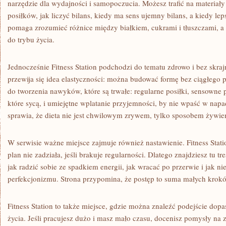
narzędzie dla wydajności i samopoczucia. Możesz trafić na materiały
posiłków, jak liczyć bilans, kiedy ma sens ujemny bilans, a kiedy le
pomaga zrozumieć różnice między białkiem, cukrami i tłuszczami, a t
do trybu życia.
Jednocześnie Fitness Station podchodzi do tematu zdrowo i bez skraj
przewija się idea elastyczności: można budować formę bez ciągłego p
do tworzenia nawyków, które są trwałe: regularne posiłki, sensowne 
które sycą, i umiejętne wplatanie przyjemności, by nie wpaść w napa
sprawia, że dieta nie jest chwilowym zrywem, tylko sposobem żywi
W serwisie ważne miejsce zajmuje również nastawienie. Fitness Stati
plan nie zadziała, jeśli brakuje regularności. Dlatego znajdziesz tu 
jak radzić sobie ze spadkiem energii, jak wracać po przerwie i jak n
perfekcjonizmu. Strona przypomina, że postęp to suma małych krokó
Fitness Station to także miejsce, gdzie można znaleźć podejście do
życia. Jeśli pracujesz dużo i masz mało czasu, docenisz pomysły na 