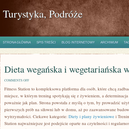
Turystyka, Podróże
STRONA GŁÓWNA
SPIS TREŚCI
BLOG INTERNETOWY
ARCHIWUM
TA
Dieta wegańska i wegetariańska w
ON
COMMENTS OFF
DIETA
Fitness Station to kompleksowa platforma dla osób, które chcą zadba
WEGAŃSKA
I
miejsce, w którym trening spotykają się z żywieniem, a determinacja
WEGETARIAŃSKA
W
poważnie jak plan. Strona powstała z myślą o tym, by prowadzić uż
SPORCIE
pierwszych prób na siłowni lub w domu, aż po zaawansowane budowa
wytrzymałości. Ciekawe kategorie:
Diety i plany żywieniowe
i Treni
Station najważniejsze jest podejście oparte na czytelności i regularn