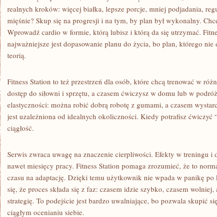
realnych kroków: więcej białka, lepsze porcje, mniej podjadania, r
mięśnie? Skup się na progresji i na tym, by plan był wykonalny. Ch
Wprowadź cardio w formie, którą lubisz i którą da się utrzymać. Fitne
najważniejsze jest dopasowanie planu do życia, bo plan, którego nie d
teorią.
Fitness Station to też przestrzeń dla osób, które chcą trenować w 
dostęp do siłowni i sprzętu, a czasem ćwiczysz w domu lub w podróży
elastyczności: można robić dobrą robotę z gumami, a czasem wystar
jest uzależniona od idealnych okoliczności. Kiedy potrafisz ćwiczyć “
ciągłość.
Serwis zwraca uwagę na znaczenie cierpliwości. Efekty w treningu i d
nawet miesięcy pracy. Fitness Station pomaga zrozumieć, że to norm
czasu na adaptację. Dzięki temu użytkownik nie wpada w panikę po 
się, że proces składa się z faz: czasem idzie szybko, czasem wolniej,
strategię. To podejście jest bardzo uwalniające, bo pozwala skupić się
ciągłym ocenianiu siebie.