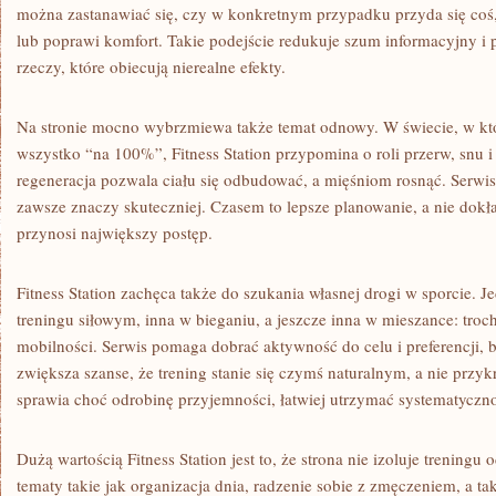
można zastanawiać się, czy w konkretnym przypadku przyda się coś
lub poprawi komfort. Takie podejście redukuje szum informacyjny 
rzeczy, które obiecują nierealne efekty.
Na stronie mocno wybrzmiewa także temat odnowy. W świecie, w kt
wszystko “na 100%”, Fitness Station przypomina o roli przerw, snu i 
regeneracja pozwala ciału się odbudować, a mięśniom rosnąć. Serwis
zawsze znaczy skuteczniej. Czasem to lepsze planowanie, a nie dokł
przynosi największy postęp.
Fitness Station zachęca także do szukania własnej drogi w sporcie. 
treningu siłowym, inna w bieganiu, a jeszcze inna w mieszance: trochę
mobilności. Serwis pomaga dobrać aktywność do celu i preferencji, 
zwiększa szanse, że trening stanie się czymś naturalnym, a nie prz
sprawia choć odrobinę przyjemności, łatwiej utrzymać systematyczn
Dużą wartością Fitness Station jest to, że strona nie izoluje treningu
tematy takie jak organizacja dnia, radzenie sobie z zmęczeniem, a t