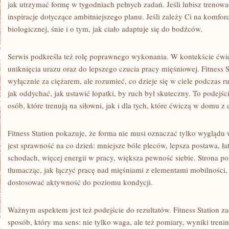
jak utrzymać formę w tygodniach pełnych zadań. Jeśli lubisz trenowa
inspiracje dotyczące ambitniejszego planu. Jeśli zależy Ci na komfor
biologicznej, śnie i o tym, jak ciało adaptuje się do bodźców.
Serwis podkreśla też rolę poprawnego wykonania. W kontekście ćwic
uniknięcia urazu oraz do lepszego czucia pracy mięśniowej. Fitness S
wyłącznie za ciężarem, ale rozumieć, co dzieje się w ciele podczas r
jak oddychać, jak ustawić łopatki, by ruch był skuteczny. To podejś
osób, które trenują na siłowni, jak i dla tych, które ćwiczą w domu z
Fitness Station pokazuje, że forma nie musi oznaczać tylko wyglądu 
jest sprawność na co dzień: mniejsze bóle pleców, lepsza postawa, ł
schodach, więcej energii w pracy, większa pewność siebie. Strona p
tłumacząc, jak łączyć pracę nad mięśniami z elementami mobilności, 
dostosować aktywność do poziomu kondycji.
Ważnym aspektem jest też podejście do rezultatów. Fitness Station 
sposób, który ma sens: nie tylko waga, ale też pomiary, wyniki treni