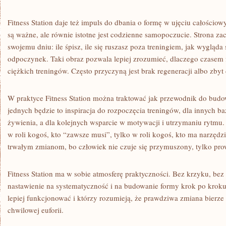
Fitness Station daje też impuls do dbania o formę w ujęciu całościow
są ważne, ale równie istotne jest codzienne samopoczucie. Strona za
swojemu dniu: ile śpisz, ile się ruszasz poza treningiem, jak wygląda s
odpoczynek. Taki obraz pozwala lepiej zrozumieć, dlaczego czasem
ciężkich treningów. Często przyczyną jest brak regeneracji albo zbyt
W praktyce Fitness Station można traktować jak przewodnik do budo
jednych będzie to inspiracja do rozpoczęcia treningów, dla innych 
żywienia, a dla kolejnych wsparcie w motywacji i utrzymaniu rytmu.
w roli kogoś, kto “zawsze musi”, tylko w roli kogoś, kto ma narzędzi
trwałym zmianom, bo człowiek nie czuje się przymuszony, tylko pro
Fitness Station ma w sobie atmosferę praktyczności. Bez krzyku, bez p
nastawienie na systematyczność i na budowanie formy krok po kroku.
lepiej funkcjonować i którzy rozumieją, że prawdziwa zmiana bierze 
chwilowej euforii.