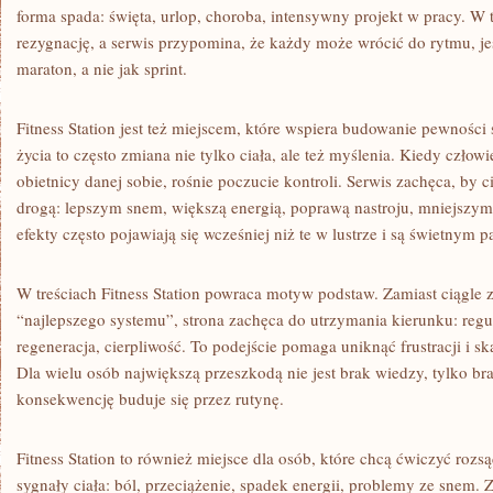
forma spada: święta, urlop, choroba, intensywny projekt w pracy. W
rezygnację, a serwis przypomina, że każdy może wrócić do rytmu, jeś
maraton, a nie jak sprint.
Fitness Station jest też miejscem, które wspiera budowanie pewności s
życia to często zmiana nie tylko ciała, ale też myślenia. Kiedy człow
obietnicy danej sobie, rośnie poczucie kontroli. Serwis zachęca, by ci
drogą: lepszym snem, większą energią, poprawą nastroju, mniejszym
efekty często pojawiają się wcześniej niż te w lustrze i są świetnym 
W treściach Fitness Station powraca motyw podstaw. Zamiast ciągle 
“najlepszego systemu”, strona zachęca do utrzymania kierunku: regul
regeneracja, cierpliwość. To podejście pomaga uniknąć frustracji i 
Dla wielu osób największą przeszkodą nie jest brak wiedzy, tylko br
konsekwencję buduje się przez rutynę.
Fitness Station to również miejsce dla osób, które chcą ćwiczyć roz
sygnały ciała: ból, przeciążenie, spadek energii, problemy ze snem.