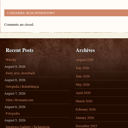
CATEGORIES:
BLOG INTERNETOWY
Comments are closed.
Recent Posts
Archives
Włochy
August 2026
August 9, 2026
July 2026
Diety przy chorobach
June 2026
August 8, 2026
May 2026
Ortopedia i Rehabilitacja
April 2026
August 7, 2026
Silne i Romantyczne
March 2026
August 6, 2026
February 2026
Fotografia
January 2026
August 5, 2026
December 2025
Sportowe Gadżety i Technologie