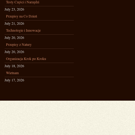
Testy Części i Narzędzi
July 23, 2026
Przepisy na Co Dzień
July 21, 2026
Technologie i Innowacje
July 20, 2026
Przepisy z Natury
July 20, 2026
Organizacja Krok po Kroku
July 18, 2026
Wietnam
July 17, 2026