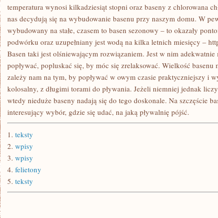
temperatura wynosi kilkadziesiąt stopni oraz baseny z chlorowana c
nas decydują się na wybudowanie basenu przy naszym domu. W pew
wybudowany na stałe, czasem to basen sezonowy – to okazały ponton
podwórku oraz uzupełniany jest wodą na kilka letnich miesięcy – ht
Basen taki jest olśniewającym rozwiązaniem. Jest w nim adekwatni
popływać, popluskać się, by móc się zrelaksować. Wielkość basenu m
zależy nam na tym, by popływać w owym czasie praktyczniejszy i wy
kolosalny, z długimi torami do pływania. Jeżeli niemniej jednak li
wtedy nieduże baseny nadają się do tego doskonale. Na szczęście ba
interesujący wybór, gdzie się udać, na jaką pływalnię pójść.
1.
teksty
2.
wpisy
3.
wpisy
4.
felietony
5.
teksty