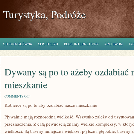
Turystyka, Podróże
STRONA GŁÓWNA
SPIS TREŚCI
BLOG INTERNETOWY
ARCHIWUM
TA
Dywany są po to ażeby ozdabiać 
mieszkanie
ON
COMMENTS OFF
DYWANY
Kobierce są po to aby ozdabiać nasze mieszkanie
SĄ
PO
TO
Pływalnie mają różnorodną wielkość. Wszystko zależy od usytuowani
AŻEBY
OZDABIAĆ
przeznaczenia. Z całą pewnością znamy wielkie kompleksy, w któryc
NASZE
wielkości. Są baseny mniejsze i większe, płytsze i głębokie, baseny 
MIESZKANIE