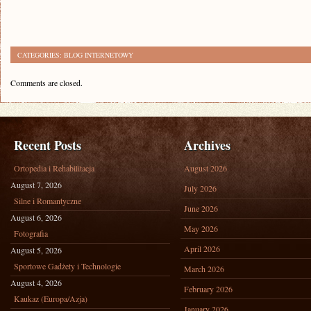
CATEGORIES:
BLOG INTERNETOWY
Comments are closed.
Recent Posts
Archives
Ortopedia i Rehabilitacja
August 2026
August 7, 2026
July 2026
Silne i Romantyczne
June 2026
August 6, 2026
May 2026
Fotografia
April 2026
August 5, 2026
Sportowe Gadżety i Technologie
March 2026
August 4, 2026
February 2026
Kaukaz (Europa/Azja)
January 2026