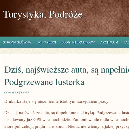
Turystyka, Podróże
STRONA GŁÓWNA
SPIS TREŚCI
BLOG INTERNETOWY
ARCHIWUM
TA
Dziś, najświeższe auta, są napełni
Podgrzewane lusterka
ON
COMMENTS OFF
DZIŚ,
Drukarka staje się niezmiernie istotnym narzędziem pracy
NAJŚWIEŻSZE
AUTA,
SĄ
Dzisiaj, najświeższe auta, są dopełnione elektryką. Podgrzewane lu
NAPEŁNIONE
ELEKTRYKĄ.
instalowany już GPS w samochodzie. Zamontowanie radia w samochod
PODGRZEWANE
które potrzebują prądu na rozruch. Nieraz nie wiemy, z jakiej przy
LUSTERKA