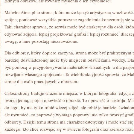
ładnych obrazów, ale również myślenia o ich czytelności.
MalwinaAtras.pl to strona, która może łączyć artystyczną wrażliwość. 
spójna, ponieważ wszystkie poruszane zagadnienia koncentrują się 
Taki charakter sprawia, że serwis może być atrakcyjny dla osób, które
edytować zdjęcia, lepiej projektować grafiki i lepiej rozumieć, dlacz
uwagę, a inne pozostają niezauważone.
Dla odbiorcy, który dopiero zaczyna, strona może być praktycznym
bardziej doświadczonej może być miejscem odświeżania wiedzy. Dl
być pomocą w przygotowywaniu materiałów wizualnych, a dla pasjon
rozwijanie własnego spojrzenia. Ta wielofunkcyjność sprawia, że Ma
stronę dla osób pracujących z obrazem.
Całość strony buduje wrażenie miejsca, w którym fotografia, edycja 
tworzą jedną, spójną opowieść o obrazie. To opowieść o nastroju. M
do tego, by nie tylko robić więcej zdjęć, ale robić je bardziej świad
ale rozumieć, co naprawdę wymaga poprawy; nie tylko tworzyć grafik
odbiorcy. Dzięki temu strona ma charakter estetyczny i może stać s
każdego, kto chce rozwijać się w świecie fotografii oraz szeroko rozu