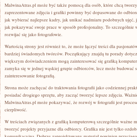
MalwinaAtras.pl może być także pomocą dla osób, które chcą tworzyć
zaprezentowane zdjęcia i grafiki powinny być dopasowane do odbio
jak wybierać najlepsze kadry, jak unikać nadmiaru podobnych ujęć, 
jak pokazywać swoje prace w sposób profesjonalny. To szczególnie w
rozwijać się jako fotografowie.
Wartością strony jest również to, że może łączyć treści dla pasjonat
bardziej świadomych twórców. Początkujący znajdą tu porady dotycz
większym doświadczeniem mogą zainteresować się grafiką komputero
zamyka się w jednej wąskiej grupie odbiorców, lecz może budować s
zainteresowanie fotografią.
Strona może zachęcać do traktowania fotografii jako codziennej prakt
posiadać drogiego sprzętu, aby zacząć tworzyć lepsze zdjęcia. Ważnie
MalwinaAtras.pl może pokazywać, że rozwój w fotografii jest proces
cierpliwość.
W treściach związanych z grafiką komputerową szczególnie ważne m
tworzyć projekty przyjazne dla odbiorcy. Grafika nie jest tylko ozdob
komunikacyjną. Dobrze zaprojektowany materiał powinien przyciąga