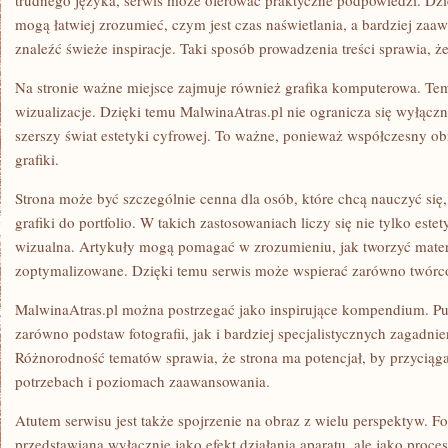
trudnego języka, serwis może oferować praktyczne podpowiedzi. Dz
mogą łatwiej zrozumieć, czym jest czas naświetlania, a bardziej za
znaleźć świeże inspiracje. Taki sposób prowadzenia treści sprawia, że 
Na stronie ważne miejsce zajmuje również grafika komputerowa. T
wizualizacje. Dzięki temu MalwinaAtras.pl nie ogranicza się wyłączni
szerszy świat estetyki cyfrowej. To ważne, ponieważ współczesny ob
grafiki.
Strona może być szczególnie cenna dla osób, które chcą nauczyć się,
grafiki do portfolio. W takich zastosowaniach liczy się nie tylko este
wizualna. Artykuły mogą pomagać w zrozumieniu, jak tworzyć materi
zoptymalizowane. Dzięki temu serwis może wspierać zarówno twórc
MalwinaAtras.pl można postrzegać jako inspirujące kompendium. Pu
zarówno podstaw fotografii, jak i bardziej specjalistycznych zagadnień,
Różnorodność tematów sprawia, że strona ma potencjał, by przyciąg
potrzebach i poziomach zaawansowania.
Atutem serwisu jest także spojrzenie na obraz z wielu perspektyw. Foto
przedstawiana wyłącznie jako efekt działania aparatu, ale jako proc