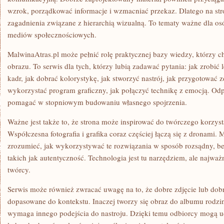
wzrok, porządkować informacje i wzmacniać przekaz. Dlatego na str
zagadnienia związane z hierarchią wizualną. To tematy ważne dla osó
mediów społecznościowych.
MalwinaAtras.pl może pełnić rolę praktycznej bazy wiedzy, którzy ch
obrazu. To serwis dla tych, którzy lubią zadawać pytania: jak zrobić 
kadr, jak dobrać kolorystykę, jak stworzyć nastrój, jak przygotować zd
wykorzystać program graficzny, jak połączyć technikę z emocją. Od
pomagać w stopniowym budowaniu własnego spojrzenia.
Ważne jest także to, że strona może inspirować do twórczego korzyst
Współczesna fotografia i grafika coraz częściej łączą się z dronami
zrozumieć, jak wykorzystywać te rozwiązania w sposób rozsądny, b
takich jak autentyczność. Technologia jest tu narzędziem, ale najważ
twórcy.
Serwis może również zwracać uwagę na to, że dobre zdjęcie lub dob
dopasowane do kontekstu. Inaczej tworzy się obraz do albumu rodz
wymaga innego podejścia do nastroju. Dzięki temu odbiorcy mogą uc