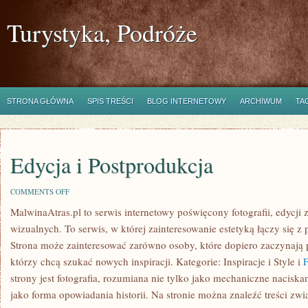
Turystyka, Podróże
STRONA GŁÓWNA
SPIS TREŚCI
BLOG INTERNETOWY
ARCHIWUM
TA
Edycja i Postprodukcja
ON
COMMENTS OFF
EDYCJA
MalwinaAtras.pl to serwis internetowy poświęcony fotografii, edycji 
I
POSTPRODUKCJA
wizualnych. To serwis, w której zainteresowanie estetyką łączy się 
Strona może zainteresować zarówno osoby, które dopiero zaczynają pr
którzy chcą szukać nowych inspiracji. Kategorie: Inspiracje i Style i
F
strony jest fotografia, rozumiana nie tylko jako mechaniczne naciska
jako forma opowiadania historii. Na stronie można znaleźć treści zwi