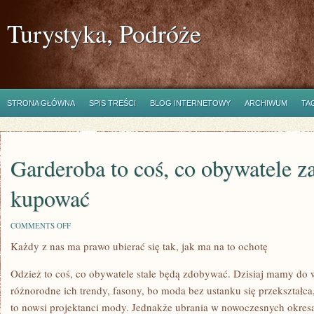
Turystyka, Podróże
STRONA GŁÓWNA
SPIS TREŚCI
BLOG INTERNETOWY
ARCHIWUM
TA
Garderoba to coś, co obywatele z
kupować
ON
COMMENTS OFF
GARDEROBA
Każdy z nas ma prawo ubierać się tak, jak ma na to ochotę
TO
COŚ,
CO
Odzież to coś, co obywatele stale będą zdobywać. Dzisiaj mamy do w
OBYWATELE
ZAWSZE
różnorodne ich trendy, fasony, bo moda bez ustanku się przekształca,
BĘDĄ
to nowsi projektanci mody. Jednakże ubrania w nowoczesnych okres
KUPOWAĆ