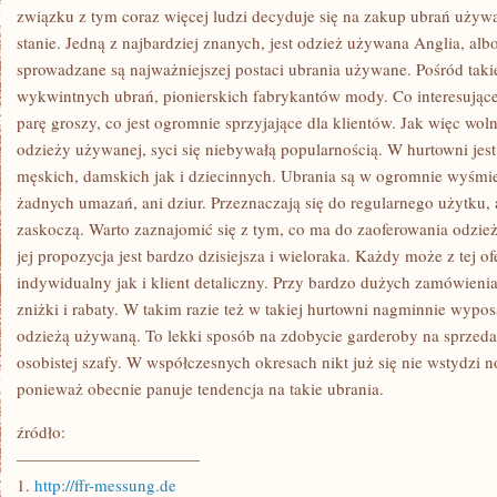
związku z tym coraz więcej ludzi decyduje się na zakup ubrań używ
stanie. Jedną z najbardziej znanych, jest odzież używana Anglia, alb
sprowadzane są najważniejszej postaci ubrania używane. Pośród taki
wykwintnych ubrań, pionierskich fabrykantów mody. Co interesując
parę groszy, co jest ogromnie sprzyjające dla klientów. Jak więc wo
odzieży używanej, syci się niebywałą popularnością. W hurtowni jest
męskich, damskich jak i dziecinnych. Ubrania są w ogromnie wyśmien
żadnych umazań, ani dziur. Przeznaczają się do regularnego użytku, 
zaskoczą. Warto zaznajomić się z tym, co ma do zaoferowania odzi
jej propozycja jest bardzo dzisiejsza i wieloraka. Każdy może z tej o
indywidualny jak i klient detaliczny. Przy bardzo dużych zamówieni
zniżki i rabaty. W takim razie też w takiej hurtowni nagminnie wypos
odzieżą używaną. To lekki sposób na zdobycie garderoby na sprzedaż
osobistej szafy. W współczesnych okresach nikt już się nie wstydzi 
ponieważ obecnie panuje tendencja na takie ubrania.
źródło:
———————————
1.
http://ffr-messung.de