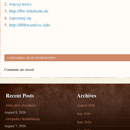
2.
więcej treści
3.
http://ffw-lohrheim.de
4.
zapoznaj się
5.
http://fifthwardcoc.info
CATEGORIES:
BLOG INTERNETOWY
Comments are closed.
Recent Posts
Archives
Diety przy chorobach
August 2026
August 8, 2026
July 2026
Ortopedia i Rehabilitacja
June 2026
August 7, 2026