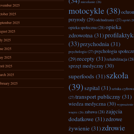
(34)
mieszkanie
(26)
ovember 2025
motocykle
(38)
ochro
tober 2025
przyrody
(29)
odchudzanie
(27)
ogród
(2
ptember 2025
opieka
opieka społeczna
(28)
ugust 2025
profilaktyk
zdrowotna
(31)
ly 2025
(33)
przychodnia
(31)
ne 2025
psychologia społecz
psychologia
(27)
recepty
(31)
ay 2025
(29)
rehabilitacja
(28
sprzęt medyczny
(30)
ril 2025
szkoła
arch 2025
superfoods
(31)
bruary 2025
(39)
szpital
(31)
sztuka cyfrow
transport publiczny
(31)
(27)
wiedza medyczna
(30)
wyposażenie
zajęcia
zabawa
(28)
wnętrz
(26)
dodatkowe
(31)
zdrowe
zdrowie
żywienie
(31)