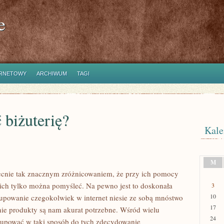
e
ERNETOWY
ARCHIWUM
TAGI
 biżuterię?
Kale
M
becnie tak znacznym zróżnicowaniem, że przy ich pomocy
kich tylko można pomyśleć. Na pewno jest to doskonała
3
10
upowanie czegokolwiek w internet niesie ze sobą mnóstwo
17
nie produkty są nam akurat potrzebne. Wśród wielu
24
kupować w taki sposób do tych zdecydowanie