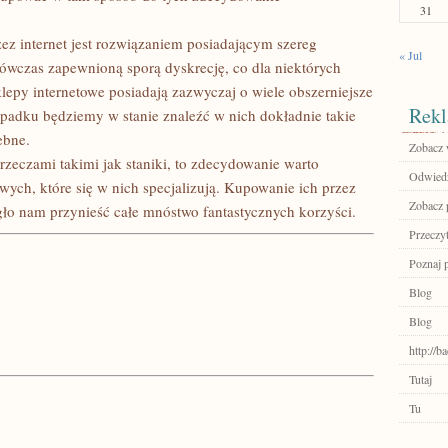
31
ez internet jest rozwiązaniem posiadającym szereg
« Jul
wczas zapewnioną sporą dyskrecję, co dla niektórych
lepy internetowe posiadają zazwyczaj o wiele obszerniejsze
Rekl
ypadku będziemy w stanie znaleźć w nich dokładnie takie
ebne.
Zobacz 
 rzeczami takimi jak staniki, to zdecydowanie warto
Odwiedź
wych, które się w nich specjalizują. Kupowanie ich przez
Zobacz 
ło nam przynieść całe mnóstwo fantastycznych korzyści.
Przeczyt
Poznaj 
Blog
Blog
http://
Tutaj
Tu