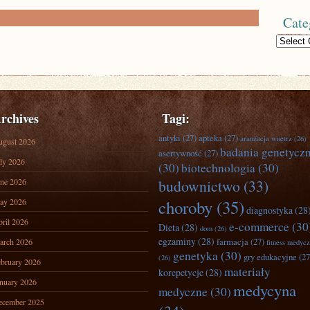
Cate
Categories
rchives
Tagi:
antyki
(27)
apteka
(27)
aranżacja wnętrz
(26)
ugust 2026
badania genetycz
asertywność
(27)
ly 2026
(30)
biotechnologia
(30)
ne 2026
budownictwo
(33)
ay 2026
choroby
(35)
diagnostyka
(28
ril 2026
e-commerce
(30
Dieta
(28)
dom
(26)
egzaminy
(28)
farmacja
(27)
arch 2026
fitness medyc
genetyka
(30)
gry edukacyjne
(27
(26)
bruary 2026
materiały
korepetycje
(28)
nuary 2026
medycyna
medyczne
(30)
ecember 2025