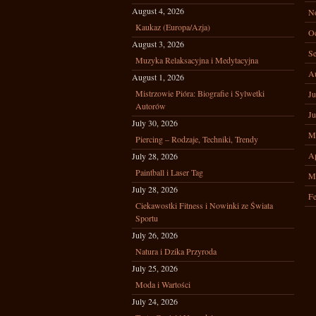
August 4, 2026
N
Kaukaz (Europa/Azja)
Oc
August 3, 2026
Se
Muzyka Relaksacyjna i Medytacyjna
A
August 1, 2026
Mistrzowie Pióra: Biografie i Sylwetki
Ju
Autorów
Ju
July 30, 2026
M
Piercing – Rodzaje, Techniki, Trendy
Ap
July 28, 2026
Paintball i Laser Tag
M
July 28, 2026
Fe
Ciekawostki Fitness i Nowinki ze Świata
Sportu
July 26, 2026
Natura i Dzika Przyroda
July 25, 2026
Moda i Wartości
July 24, 2026