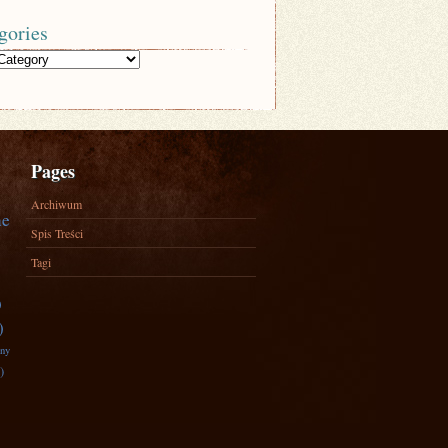
gories
Pages
Archiwum
ne
Spis Treści
Tagi
)
)
zny
)