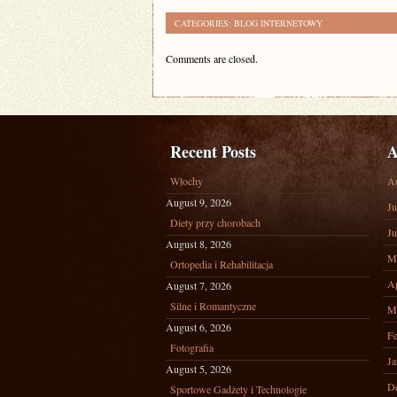
CATEGORIES:
BLOG INTERNETOWY
Comments are closed.
Recent Posts
A
Włochy
A
August 9, 2026
Ju
Diety przy chorobach
Ju
August 8, 2026
M
Ortopedia i Rehabilitacja
Ap
August 7, 2026
Silne i Romantyczne
M
August 6, 2026
Fe
Fotografia
Ja
August 5, 2026
D
Sportowe Gadżety i Technologie