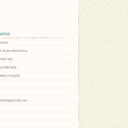
ama:
więcej
 stronę internetową
pełen opis
aj dalej tutaj
pełne szczegóły
backtohappybook.com