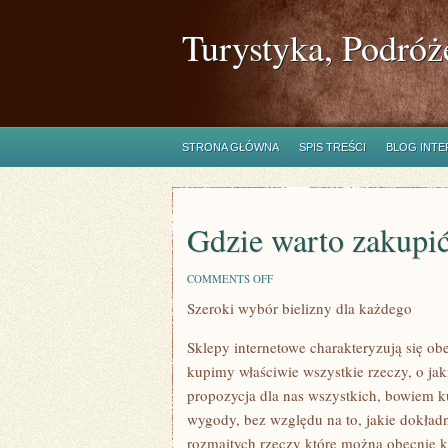
Turystyka, Podróż
STRONA GŁÓWNA
SPIS TREŚCI
BLOG INT
Gdzie warto zakupić
ON
COMMENTS OFF
GDZIE
Szeroki wybór bielizny dla każdego
WARTO
ZAKUPIĆ
BIŻUTERIĘ?
Sklepy internetowe charakteryzują się o
kupimy właściwie wszystkie rzeczy, o ja
propozycja dla nas wszystkich, bowiem k
wygody, bez względu na to, jakie dokład
rozmaitych rzeczy które można obecnie 