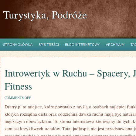
Turystyka, Podróże
STRONA GŁÓWNA
SPIS TREŚCI
BLOG INTERNETOWY
ARCHIWUM
TA
Introwertyk w Ruchu – Spacery, 
Fitness
ON
COMMENTS OFF
INTROWERTYK
Drarry.pl to miejsce, które powstało z myślą o osobach najlepiej fun
W
RUCHU
których rozsądna dieta oraz codzienna dawka ruchu mają być natura
–
SPACERY,
męczącym obowiązkiem. To strona internetowa kierowany do tych, k
JOGA
zamiast krzykliwych trendów. Tutaj jadłospis nie jest przedstawiana
I
SLOW
rozsądny wybór, a trening nie musi oznaczać ekstremalnego wysiłku.