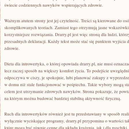
świecie codziennych nawyków wspierających zdrowie.
Ważnym atutem strony jest jej czytelność. Treści są kierowane do osó
skomplikowanych teoriach. Zamiast tego otrzymują jasne wskazówki,
korzystniejsze rozwiązania. Drarry.pl jest więc stroną dla ludzi, któr
przesadnych deklaracji. Każdy tekst może stać się punktem wyjścia d
zdrowie.
Dieta dla introwertyka, o której opowiada drarry.pl, nie musi oznacz
lecz raczej sposób na większy komfort życia. To podejście uwzględnia
odpoczywa w ciszy, je spokojnie, lubi planować zakupy z wyprzedze
w domu niż stale funkcjonować w pośpiechu. Takie wybory mogą st
celem jest utrzymanie zdrowych nawyków. Strona pokazuje, że powtar
na którym można budować bardziej stabilną aktywność fizyczną.
Ruch dla introwertyków również jest tu przedstawiany w sposób rea
wyłącznie wyciskające programy, drarry.pl przypomina o wartości ta
które mogą być równie cenne dla układu krążenia, jak i dla psychiki.