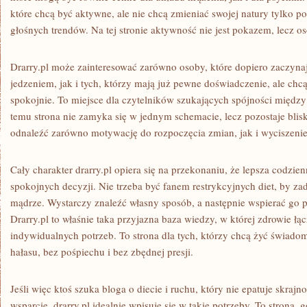
które chcą być aktywne, ale nie chcą zmieniać swojej natury tylko p
głośnych trendów. Na tej stronie aktywność nie jest pokazem, lecz os
Drarry.pl może zainteresować zarówno osoby, które dopiero zaczyn
jedzeniem, jak i tych, którzy mają już pewne doświadczenie, ale chc
spokojnie. To miejsce dla czytelników szukających spójności międz
temu strona nie zamyka się w jednym schemacie, lecz pozostaje bli
odnaleźć zarówno motywację do rozpoczęcia zmian, jak i wyciszenie
Cały charakter drarry.pl opiera się na przekonaniu, że lepsza codzi
spokojnych decyzji. Nie trzeba być fanem restrykcyjnych diet, by zad
mądrze. Wystarczy znaleźć własny sposób, a następnie wspierać go 
Drarry.pl to właśnie taka przyjazna baza wiedzy, w której zdrowie łą
indywidualnych potrzeb. To strona dla tych, którzy chcą żyć świado
hałasu, bez pośpiechu i bez zbędnej presji.
Jeśli więc ktoś szuka bloga o diecie i ruchu, który nie epatuje skrajn
wsparcie, drarry.pl idealnie wpisuje się w takie potrzeby. To strona, 