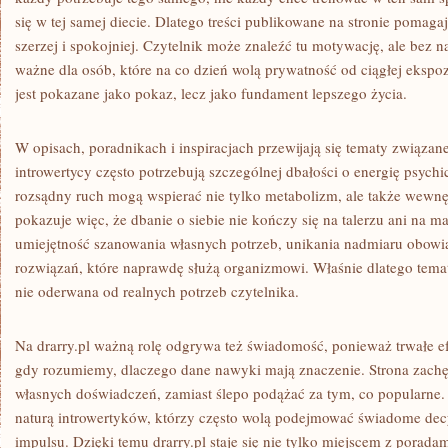
się w tej samej diecie. Dlatego treści publikowane na stronie pomag
szerzej i spokojniej. Czytelnik może znaleźć tu motywację, ale bez n
ważne dla osób, które na co dzień wolą prywatność od ciągłej ekspozy
jest pokazane jako pokaz, lecz jako fundament lepszego życia.
W opisach, poradnikach i inspiracjach przewijają się tematy związan
introwertycy często potrzebują szczególnej dbałości o energię psychi
rozsądny ruch mogą wspierać nie tylko metabolizm, ale także wewnęt
pokazuje więc, że dbanie o siebie nie kończy się na talerzu ani na m
umiejętność szanowania własnych potrzeb, unikania nadmiaru obowi
rozwiązań, które naprawdę służą organizmowi. Właśnie dlatego temat
nie oderwana od realnych potrzeb czytelnika.
Na drarry.pl ważną rolę odgrywa też świadomość, ponieważ trwałe ef
gdy rozumiemy, dlaczego dane nawyki mają znaczenie. Strona zach
własnych doświadczeń, zamiast ślepo podążać za tym, co popularne.
naturą introwertyków, którzy często wolą podejmować świadome dec
impulsu. Dzięki temu drarry.pl staje się nie tylko miejscem z porada