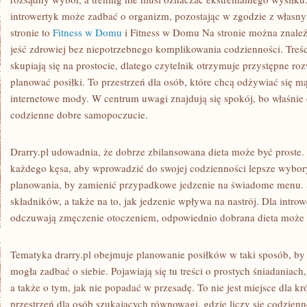
FITNESS
introwertyk może zadbać o organizm, pozostając w zgodzie z własn
stronie to
Fitness w Domu
i Fitness w Domu Na stronie można znaleź
jeść zdrowiej bez niepotrzebnego komplikowania codzienności. Treśc
skupiają się na prostocie, dlatego czytelnik otrzymuje przystępne ro
planować posiłki. To przestrzeń dla osób, które chcą odżywiać się mą
internetowe mody. W centrum uwagi znajdują się spokój, bo właśnie o
codzienne dobre samopoczucie.
Drarry.pl udowadnia, że dobrze zbilansowana dieta może być proste. 
każdego kęsa, aby wprowadzić do swojej codzienności lepsze wybor
planowania, by zamienić przypadkowe jedzenie na świadome menu. S
składników, a także na to, jak jedzenie wpływa na nastrój. Dla intro
odczuwają zmęczenie otoczeniem, odpowiednio dobrana dieta może st
Tematyka drarry.pl obejmuje planowanie posiłków w taki sposób, by
mogła zadbać o siebie. Pojawiają się tu treści o prostych śniadaniac
a także o tym, jak nie popadać w przesadę. To nie jest miejsce dla k
przestrzeń dla osób szukających równowagi, gdzie liczy się codzien