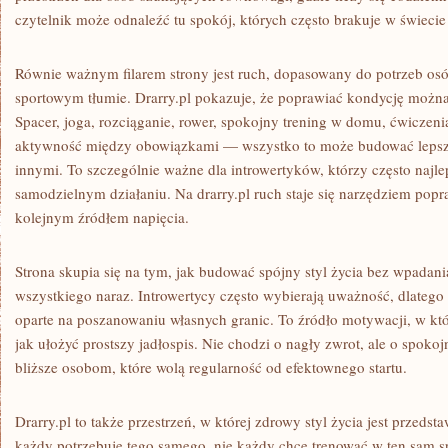
czytelnik może odnaleźć tu spokój, których często brakuje w świec
Równie ważnym filarem strony jest ruch, dopasowany do potrzeb osób
sportowym tłumie. Drarry.pl pokazuje, że poprawiać kondycję można
Spacer, joga, rozciąganie, rower, spokojny trening w domu, ćwiczeni
aktywność między obowiązkami — wszystko to może budować lepsz
innymi. To szczególnie ważne dla introwertyków, którzy często najle
samodzielnym działaniu. Na drarry.pl ruch staje się narzędziem popra
kolejnym źródłem napięcia.
Strona skupia się na tym, jak budować spójny styl życia bez wpadan
wszystkiego naraz. Introwertycy często wybierają uważność, dlatego 
oparte na poszanowaniu własnych granic. To źródło motywacji, w k
jak ułożyć prostszy jadłospis. Nie chodzi o nagły zwrot, ale o spokoj
bliższe osobom, które wolą regularność od efektownego startu.
Drarry.pl to także przestrzeń, w której zdrowy styl życia jest przedst
każdy potrzebuje tego samego, nie każdy chce trenować w ten sam s