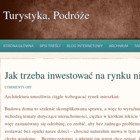
Turystyka, Podróże
STRONA GŁÓWNA
SPIS TREŚCI
BLOG INTERNETOWY
ARCHIWUM
TA
Jak trzeba inwestować na rynku 
ON
COMMENTS OFF
JAK
Architektura umożliwia ciągle wzbogacać rynek mieszkań
TRZEBA
INWESTOWAĆ
NA
Budowa domu to szalenie skomplikowana sprawa, a więc to wyraźnie 
RYNKU
NIERUCHOMOŚCI?
wchodzą tematy dotyczące nieruchomości, ciężko w krótkim tekście
więc zastanówmy się odrobinę, co zrobić, aby bez żadnego probl
zostawać bez opieki nasze dzieci – chociaż naturalnie mowa w tym 
chyba wiadome… Bezpieczeństwo, a właśnie ów temat chcę opisać, t