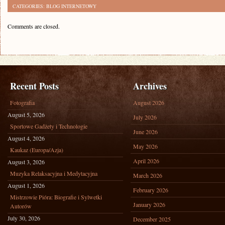
CATEGORIES:
BLOG INTERNETOWY
Comments are closed.
Recent Posts
Archives
Fotografia
August 2026
August 5, 2026
July 2026
Sportowe Gadżety i Technologie
June 2026
August 4, 2026
May 2026
Kaukaz (Europa/Azja)
April 2026
August 3, 2026
Muzyka Relaksacyjna i Medytacyjna
March 2026
August 1, 2026
February 2026
Mistrzowie Pióra: Biografie i Sylwetki
January 2026
Autorów
July 30, 2026
December 2025