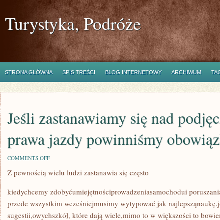
Turystyka, Podróże
STRONA GŁÓWNA
SPIS TREŚCI
BLOG INTERNETOWY
ARCHIWUM
TA
Jeśli zastanawiamy się nad podję
prawa jazdy powinniśmy obowią
ON
COMMENTS OFF
JEŚLI
Z pewnością wielu ludzi zastanawia się często
ZASTANAWIAMY
SIĘ
NAD
kiedychcemy zdobyćumiejętnościprowadzeniasamochodui poruszania
PODJĘCIEM
NAUKI
przede wszystkim wcześniejmusimy wytypować jak najlepsząnaukę.j
PRAWA
sugestii,owychszkół, które dają wiele,mimo to w większości to bow
JAZDY