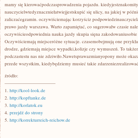
POWINNIŚMY
mamy się kierowaćpodczasprowadzenia pojazdu. kiedyjestznakomit
OBOWIĄZKOWO
nauczycielwtedyznaczniełatwiejjestskupić się ulicy, na jakiej w póź
WYBRAĆ
zaliczaćegzamin. oczywiściemając korzyściz podpowiedzinauczyciela 
prawo jazdy warszawa. Warto zapamiętać, co sugerowałw czasie nale
oczywiścieodpowiednia nauka jazdy skupia sięna zakodowaniusobie 
Oczywiściemają miejsceróżne sytuacje. czasemobejmują one przykła
drodze, gdziemają miejsce wypadki,kolizje czy wymuszeń. To także
podczastestu nas nie zdziwiło.Nawetsprawazmianyopony może okaza
przede wszystkim, kiedybędziemy musieć takie zdarzeniezrealizować 
źródło:
———————————
1.
http://kool-look.de
2.
http://kopftanke.de
3.
http://korlatok.eu
4.
przejdź do strony
5.
http://korrekturreich-reichow.de