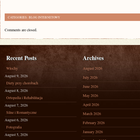
CATEGORIES:
BLOG INTERNETOWY
Comments are closed.
Recent Posts
Archives
Włochy
August 2026
August 9, 2026
July 2026
Diety przy chorobach
June 2026
August 8, 2026
May 2026
Ortopedia i Rehabilitacja
April 2026
August 7, 2026
Silne i Romantyczne
March 2026
August 6, 2026
February 2026
Fotografia
January 2026
August 5, 2026