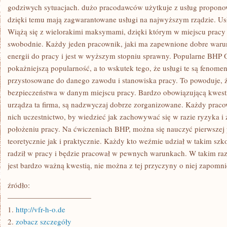
SATYSFAKCJONOWAĆ
godziwych sytuacjach. dużo pracodawców użytkuje z usług propon
dzięki temu mają zagwarantowane usługi na najwyższym rządzie. Us
Wiążą się z wielorakimi maksymami, dzięki którym w miejscu pracy 
swobodnie. Każdy jeden pracownik, jaki ma zapewnione dobre warun
energii do pracy i jest w wyższym stopniu sprawny. Popularne BHP Op
pokażniejszą popularność, a to wskutek tego, że usługi te są fenomen
przystosowane do danego zawodu i stanowiska pracy. To powoduje,
bezpieczeństwa w danym miejscu pracy. Bardzo obowiązującą kwestią
urządza ta firma, są nadzwyczaj dobrze zorganizowane. Każdy praco
nich uczestnictwo, by wiedzieć jak zachowywać się w razie ryzyka i
położeniu pracy. Na ćwiczeniach BHP, można się nauczyć pierwsze
teoretycznie jak i praktycznie. Każdy kto weźmie udział w takim szk
radził w pracy i będzie pracował w pewnych warunkach. W takim razi
jest bardzo ważną kwestią, nie można z tej przyczyny o niej zapomni
źródło:
———————————
1.
http://vfr-h-o.de
2.
zobacz szczegóły