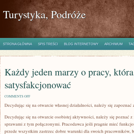
Turystyka, Podróże
STRONA GŁÓWNA
SPIS TREŚCI
BLOG INTERNETOWY
ARCHIWUM
TA
Każdy jeden marzy o pracy, która
satysfakcjonować
ON
COMMENTS OFF
KAŻDY
Decydując się na otwarcie własnej działalności, należy się zapoznać 
JEDEN
MARZY
O
Decydując się na otwarcie osobistej aktywności, należy się poznać z
PRACY,
KTÓRA
sprawami z tym połączonymi. Pracodawca jeśli pragnie mieć funkcjon
BĘDZIE
przede wszystkim zastrzec dobre warunki dla swoich pracowników, b
GO