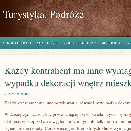
Turystyka, Podróże
STRONA GŁÓWNA
SPIS TREŚCI
BLOG INTERNETOWY
ARCHIWUM
TA
Każdy kontrahent ma inne wymag
wypadku dekoracji wnętrz miesz
ON
COMMENTS OFF
KAŻDY
Każdy konsument ma inne oczekiwania, również w wypadku dekorac
KONTRAHENT
MA
INNE
W dzisiejszych czasach w przeważającej części świata używa się rudy
WYMAGANIA,
TAKŻE
Stal (inaczej stop żelaza z węglem oraz innymi dodatkami) i alumini
W
legendarne materiały. Coraz więcej jest firm, których kluczowym za
WYPADKU