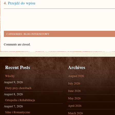
4.
Przejdź do wpisu
CATEGORIES:
BLOG INTERNETOWY
Comments are closed.
Recent Posts
Archives
Włochy
August 2026
August 9, 2026
July 2026
Diety przy chorobach
June 2026
August 8, 2026
May 2026
Ortopedia i Rehabilitacja
April 2026
August 7, 2026
Silne i Romantyczne
March 2026