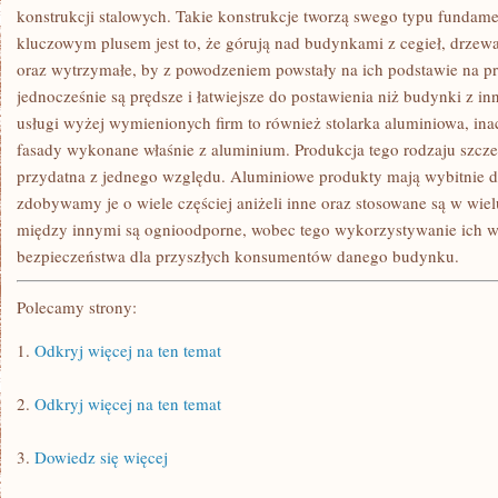
DEKORACJI
konstrukcji stalowych. Takie konstrukcje tworzą swego typu fundam
WNĘTRZ
kluczowym plusem jest to, że górują nad budynkami z cegieł, drzewa 
MIESZKALNYCH
oraz wytrzymałe, by z powodzeniem powstały na ich podstawie na prz
jednocześnie są prędsze i łatwiejsze do postawienia niż budynki z in
usługi wyżej wymienionych firm to również stolarka aluminiowa, ina
fasady wykonane właśnie z aluminium. Produkcja tego rodzaju szcze
przydatna z jednego względu. Aluminiowe produkty mają wybitnie du
zdobywamy je o wiele częściej aniżeli inne oraz stosowane są w wiel
między innymi są ognioodporne, wobec tego wykorzystywanie ich w
bezpieczeństwa dla przyszłych konsumentów danego budynku.
Polecamy strony:
1.
Odkryj więcej na ten temat
2.
Odkryj więcej na ten temat
3.
Dowiedz się więcej