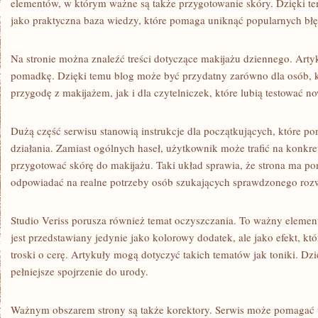
elementów, w którym ważne są także przygotowanie skóry. Dzięki t
jako praktyczna baza wiedzy, które pomaga uniknąć popularnych bł
Na stronie można znaleźć treści dotyczące makijażu dziennego. Artyk
pomadkę. Dzięki temu blog może być przydatny zarówno dla osób, k
przygodę z makijażem, jak i dla czytelniczek, które lubią testować no
Dużą część serwisu stanowią instrukcje dla początkujących, które pom
działania. Zamiast ogólnych haseł, użytkownik może trafić na konkre
przygotować skórę do makijażu. Taki układ sprawia, że strona ma p
odpowiadać na realne potrzeby osób szukających sprawdzonego rozw
Studio Veriss porusza również temat oczyszczania. To ważny elemen
jest przedstawiany jedynie jako kolorowy dodatek, ale jako efekt, któ
troski o cerę. Artykuły mogą dotyczyć takich tematów jak toniki. D
pełniejsze spojrzenie do urody.
Ważnym obszarem strony są także korektory. Serwis może pomagać w