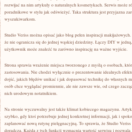
rozwijać na nim artykuły o naturalnych kosmetykach. Serwis może ró
poradnikowe w stylu jak odświeżyć. Taka struktura jest przyjazna z
wyszukiwarkom.
Studio Veriss można opisać jako blog pełen inspiracji makijażowych.
że nie ogranicza się do jednej wąskiej dziedziny. Łączy DIY w jedną
użytkownik może znaleźć tu zarówno inspirację na ważne wyjście.
Strona sprawia wrażenie miejsca tworzonego z myślą o osobach, któr
zastosowania. Nie chodzi wyłącznie o prezentowanie idealnych efektó
dojść, jakich błędów unikać i jak dopasować technikę do własnych m
osób chce wyglądać promiennie, ale nie zawsze wie, od czego zacząć
nich urodowym notatnikiem.
Na stronie wyczuwalny jest także klimat kobiecego magazynu. Arty
szybko, gdy ktoś potrzebuje jednej konkretnej informacji, jak i spok
zaplanować nową rutynę pielęgnacyjną. To sprawia, że Studio Veriss 
doradczą. Każda z tych funkcji wzmacnia wartość serwisu i pozwala 