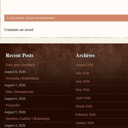
CATEGORIES:
BLOG INTERNETOWY
Comments are closed.
Recent Posts
Archives
Diety przy chorobach
August 2026
August 8, 2026
July 2026
Ortopedia i Rehabilitacja
June 2026
August 7, 2026
May 2026
Silne i Romantyczne
April 2026
August 6, 2026
Fotografia
March 2026
August 5, 2026
February 2026
Sportowe Gadżety i Technologie
January 2026
August 4, 2026