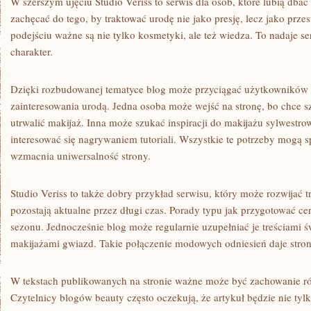
W szerszym ujęciu Studio Veriss to serwis dla osób, które lubią dba
zachęcać do tego, by traktować urodę nie jako presję, lecz jako prz
podejściu ważne są nie tylko kosmetyki, ale też wiedza. To nadaje se
charakter.
Dzięki rozbudowanej tematyce blog może przyciągać użytkowników 
zainteresowania urodą. Jedna osoba może wejść na stronę, bo chce s
utrwalić makijaż. Inna może szukać inspiracji do makijażu sylwestr
interesować się nagrywaniem tutoriali. Wszystkie te potrzeby mogą 
wzmacnia uniwersalność strony.
Studio Veriss to także dobry przykład serwisu, który może rozwijać tre
pozostają aktualne przez długi czas. Porady typu jak przygotować ce
sezonu. Jednocześnie blog może regularnie uzupełniać je treściami 
makijażami gwiazd. Takie połączenie modowych odniesień daje stron
W tekstach publikowanych na stronie ważne może być zachowanie r
Czytelnicy blogów beauty często oczekują, że artykuł będzie nie tyl