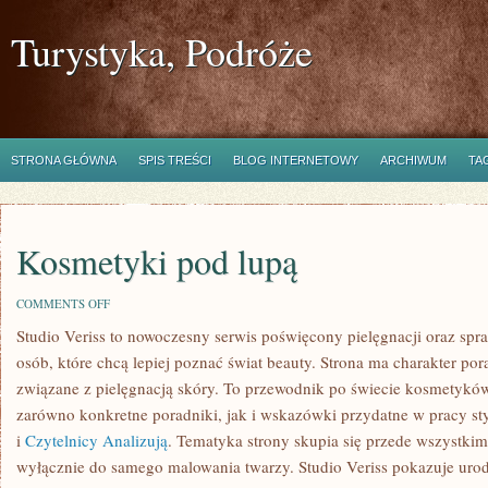
Turystyka, Podróże
STRONA GŁÓWNA
SPIS TREŚCI
BLOG INTERNETOWY
ARCHIWUM
TA
Kosmetyki pod lupą
ON
COMMENTS OFF
KOSMETYKI
Studio Veriss to nowoczesny serwis poświęcony pielęgnacji oraz 
POD
LUPĄ
osób, które chcą lepiej poznać świat beauty. Strona ma charakter po
związane z pielęgnacją skóry. To przewodnik po świecie kosmetykó
zarówno konkretne poradniki, jak i wskazówki przydatne w pracy sty
i
Czytelnicy Analizują
. Tematyka strony skupia się przede wszystkim 
wyłącznie do samego malowania twarzy. Studio Veriss pokazuje urod