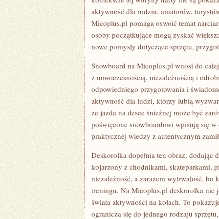
aktywność dla rodzin, amatorów, turystów
Micoplus.pl pomaga oswoić temat narciar
osoby początkujące mogą zyskać większą
nowe pomysły dotyczące sprzętu, przygot
Snowboard na Micoplus.pl wnosi do całej 
z nowoczesnością, niezależnością i odrob
odpowiedniego przygotowania i świadomeg
aktywność dla ludzi, którzy lubią wyzwan
że jazda na desce śnieżnej może być zarów
poświęcone snowboardowi wpisują się w ch
praktycznej wiedzy z autentycznym zami
Deskorolka dopełnia ten obraz, dodając do
kojarzony z chodnikami, skateparkami, pl
niezależność, a zarazem wytrwałość, bo k
treningu. Na Micoplus.pl deskorolka nie 
świata aktywności na kołach. To pokazuje,
ogranicza się do jednego rodzaju sprzętu