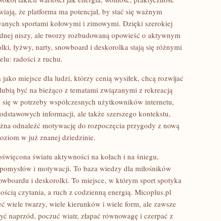
wiają, że platforma ma potencjał, by stać się ważnym
wanych sportami kołowymi i zimowymi. Dzięki szerokiej
ednej niszy, ale tworzy rozbudowaną opowieść o aktywnym
rolki, łyżwy, narty, snowboard i deskorolka stają się różnymi
u: radości z ruchu.
jako miejsce dla ludzi, którzy cenią wysiłek, chcą rozwijać
i lubią być na bieżąco z tematami związanymi z rekreacją
e się w potrzeby współczesnych użytkowników internetu,
odstawowych informacji, ale także szerszego kontekstu,
 można odnaleźć motywację do rozpoczęcia przygody z nową
oziom w już znanej dziedzinie.
poświęcona światu aktywności na kołach i na śniegu,
 pomysłów i motywacji. To baza wiedzy dla miłośników
nowboardu i deskorolki. To miejsce, w którym sport spotyka
ością czytania, a ruch z codzienną energią. Micoplus.pl
ć wiele twarzy, wiele kierunków i wiele form, ale zawsze
zyć naprzód, poczuć wiatr, złapać równowagę i czerpać z