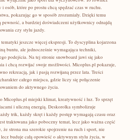
 i osób, które po prostu chcą spędzać czas w ruchu.
stwa, pokazując go w sposób zrozumiały. Dzięki temu
 pewność, a bardziej doświadczeni użytkownicy odnajdą
owania czy stylu jazdy.
tematyki jeszcze więcej ekspresji. To dyscyplina kojarzona
iną buntu, ale jednocześnie wymagająca techniki,
o podejścia. Na tej stronie snowboard jawi się jako
ia i chcą rozwijać swoje możliwości. Micoplus.pl pokazuje,
no rekreacją, jak i pasją rozwijaną przez lata. Treści
arakter całego miejsca, gdzie liczy się połączenie
łowaniem do aktywnego życia.
 Micoplus.pl miejski klimat, kreatywność i luz. To sprzęt
acami i uliczną energią. Deskorolka symbolizuje
ażdy trik, każdy skręt i każdy postęp wymagają czasu oraz
jest traktowana jako poboczny temat, lecz jako ważna część
 że strona ma szerokie spojrzenie na ruch i sport, nie
, lecz buduje całą opowieść o aktywnym stylu życia, w