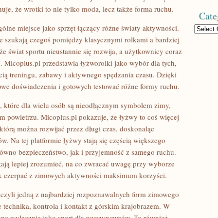
uje, że wrotki to nie tylko moda, lecz także forma ruchu.
Cate
ólne miejsce jako sprzęt łączący różne światy aktywności.
Categories
re szukają czegoś pomiędzy klasycznymi rolkami a bardziej
że świat sportu nieustannie się rozwija, a użytkownicy coraz
 Micoplus.pl przedstawia łyżworolki jako wybór dla tych,
cią treningu, zabawy i aktywnego spędzania czasu. Dzięki
nowe doświadczenia i gotowych testować różne formy ruchu.
, które dla wielu osób są nieodłącznym symbolem zimy,
m powietrzu. Micoplus.pl pokazuje, że łyżwy to coś więcej
którą można rozwijać przez długi czas, doskonaląc
. Na tej platformie łyżwy stają się częścią większego
arówno bezpieczeństwo, jak i przyjemność z samego ruchu.
ają lepiej zrozumieć, na co zwracać uwagę przy wyborze
 jak czerpać z zimowych aktywności maksimum korzyści.
, czyli jedną z najbardziej rozpoznawalnych form zimowego
 technika, kontrola i kontakt z górskim krajobrazem. W
zane wyłącznie jako sport dla wyczynowców. To również