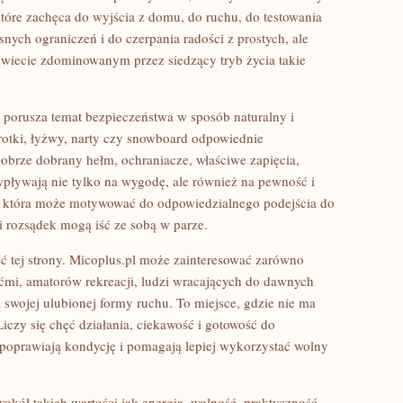
tóre zachęca do wyjścia z domu, do ruchu, do testowania
ych ograniczeń i do czerpania radości z prostych, ale
wiecie zdominowanym przez siedzący tryb życia takie
e porusza temat bezpieczeństwa w sposób naturalny i
wrotki, łyżwy, narty czy snowboard odpowiednie
brze dobrany hełm, ochraniacze, właściwe zapięcia,
pływają nie tylko na wygodę, ale również na pewność i
a, która może motywować do odpowiedzialnego podejścia do
i rozsądek mogą iść ze sobą w parze.
ść tej strony. Micoplus.pl może zainteresować zarówno
iećmi, amatorów rekreacji, ludzi wracających do dawnych
ją swojej ulubionej formy ruchu. To miejsce, gdzie nie ma
Liczy się chęć działania, ciekawość i gotowość do
 poprawiają kondycję i pomagają lepiej wykorzystać wolny
ół takich wartości jak energia, wolność, praktyczność