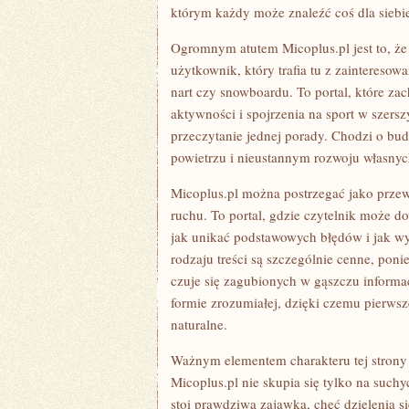
którym każdy może znaleźć coś dla siebi
Ogromnym atutem Micoplus.pl jest to, że
użytkownik, który trafia tu z zaintereso
nart czy snowboardu. To portal, które z
aktywności i spojrzenia na sport w szers
przeczytanie jednej porady. Chodzi o bu
powietrzu i nieustannym rozwoju własnyc
Micoplus.pl można postrzegać jako przew
ruchu. To portal, gdzie czytelnik może do
jak unikać podstawowych błędów i jak w
rodzaju treści są szczególnie cenne, pon
czuje się zagubionych w gąszczu informac
formie zrozumiałej, dzięki czemu pierwsze
naturalne.
Ważnym elementem charakteru tej strony j
Micoplus.pl nie skupia się tylko na such
stoi prawdziwa zajawka, chęć dzielenia 