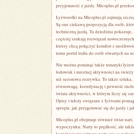
przyjemność z jazdy. Micoplus.pl przekon
Łyżworolki na Micoplus.pl zajmują szczeg
Są one ciekawą propozycją dla osób, któ
techniczną jazdą. Ta dziedzina pokazuje, 
częściej szukają rozwiązań nowoczesnych.
którzy chcą połączyć komfort z możliwoś
temu portal trafia do osób otwartych na 
Nie można pominąć także tematyki łyżew
lodowisk i mroźnej aktywności na świeży
niż sezonowa rozrywka. To także sztuka, 
równowagę, koordynację i pewność ruchów
świata aktywności, w którym liczy się z
Opisy i teksty związane z łyżwami pomag
sprzętu, jak przygotować się do jazdy i
Micoplus.pl obejmuje również świat nart
wypoczynku. Narty to prędkość, ale także
kontekście tej witryny narty nie są poka