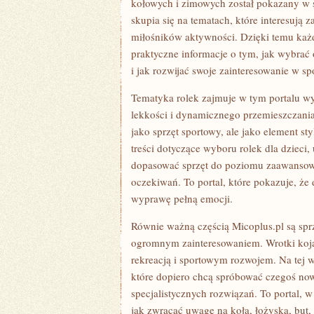
kołowych i zimowych został pokazany w 
skupia się na tematach, które interesują
miłośników aktywności. Dzięki temu każdy
praktyczne informacje o tym, jak wybrać 
i jak rozwijać swoje zainteresowanie w 
Tematyka rolek zajmuje w tym portalu wy
lekkości i dynamicznego przemieszczania 
jako sprzęt sportowy, ale jako element st
treści dotyczące wyboru rolek dla dzieci
dopasować sprzęt do poziomu zaawansowa
oczekiwań. To portal, które pokazuje, że
wyprawę pełną emocji.
Równie ważną częścią Micoplus.pl są sprzę
ogromnym zainteresowaniem. Wrotki kojar
rekreacją i sportowym rozwojem. Na tej w
które dopiero chcą spróbować czegoś nowe
specjalistycznych rozwiązań. To portal, 
jak zwracać uwagę na koła, łożyska, but, 