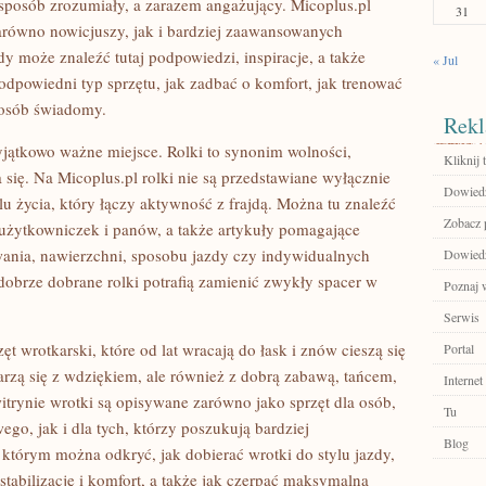
sposób zrozumiały, a zarazem angażujący. Micoplus.pl
31
 zarówno nowicjuszy, jak i bardziej zaawansowanych
 może znaleźć tutaj podpowiedzi, inspiracje, a także
« Jul
odpowiedni typ sprzętu, jak zadbać o komfort, jak trenować
sposób świadomy.
Rekl
jątkowo ważne miejsce. Rolki to synonim wolności,
Kliknij t
się. Na Micoplus.pl rolki nie są przedstawiane wyłącznie
Dowiedz 
ylu życia, który łączy aktywność z frajdą. Można tu znaleźć
Zobacz 
, użytkowniczek i panów, a także artykuły pomagające
nia, nawierzchni, sposobu jazdy czy indywidualnych
Dowiedz 
 dobrze dobrane rolki potrafią zamienić zwykły spacer w
Poznaj 
Serwis
t wrotkarski, które od lat wracają do łask i znów cieszą się
Portal
zą się z wdziękiem, ale również z dobrą zabawą, tańcem,
Internet
itrynie wrotki są opisywane zarówno jako sprzęt dla osób,
Tu
go, jak i dla tych, którzy poszukują bardziej
Blog
w którym można odkryć, jak dobierać wrotki do stylu jazdy,
stabilizację i komfort, a także jak czerpać maksymalną