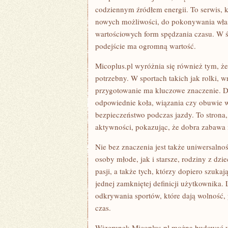
codziennym źródłem energii. To serwis, k
nowych możliwości, do pokonywania własn
wartościowych form spędzania czasu. W ś
podejście ma ogromną wartość.
Micoplus.pl wyróżnia się również tym, ż
potrzebny. W sportach takich jak rolki, 
przygotowanie ma kluczowe znaczenie. Do
odpowiednie koła, wiązania czy obuwie w
bezpieczeństwo podczas jazdy. To stron
aktywności, pokazując, że dobra zabawa 
Nie bez znaczenia jest także uniwersalno
osoby młode, jak i starsze, rodziny z dz
pasji, a także tych, którzy dopiero szuka
jednej zamkniętej definicji użytkownika. 
odkrywania sportów, które dają wolność,
czas.
Wizerunek Micoplus.pl można budować wok