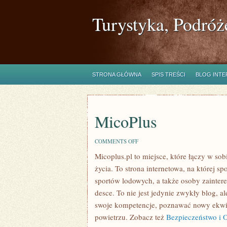
Turystyka, Podróż
STRONA GŁÓWNA
SPIS TREŚCI
BLOG INT
MicoPlus
ON
COMMENTS OFF
MICOPLUS
Micoplus.pl to miejsce, które łączy w so
życia. To strona internetowa, na której s
sportów lodowych, a także osoby zainter
desce. To nie jest jedynie zwykły blog, al
swoje kompetencje, poznawać nowy ekwip
powietrzu. Zobacz też
Bezpieczeństwo i 