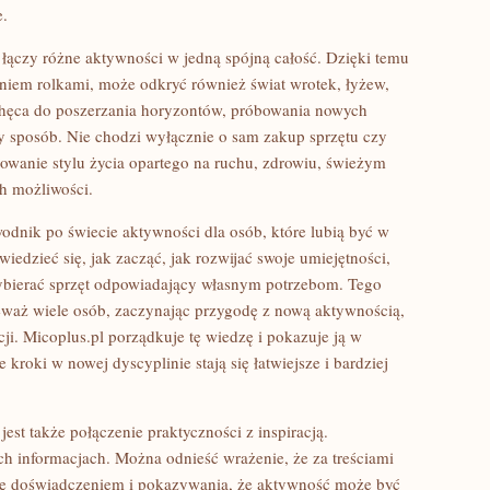
e.
 łączy różne aktywności w jedną spójną całość. Dzięki temu
waniem rolkami, może odkryć również świat wrotek, łyżew,
achęca do poszerzania horyzontów, próbowania nowych
zy sposób. Nie chodzi wyłącznie o sam zakup sprzętu czy
dowanie stylu życia opartego na ruchu, zdrowiu, świeżym
h możliwości.
odnik po świecie aktywności dla osób, które lubią być w
wiedzieć się, jak zacząć, jak rozwijać swoje umiejętności,
ybierać sprzęt odpowiadający własnym potrzebom. Tego
ieważ wiele osób, zaczynając przygodę z nową aktywnością,
ji. Micoplus.pl porządkuje tę wiedzę i pokazuje ją w
 kroki w nowej dyscyplinie stają się łatwiejsze i bardziej
est także połączenie praktyczności z inspiracją.
ych informacjach. Można odnieść wrażenie, że za treściami
się doświadczeniem i pokazywania, że aktywność może być