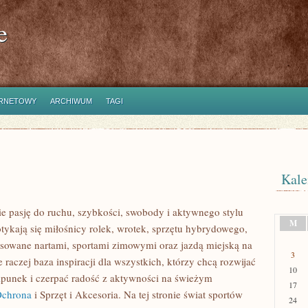
e
ERNETOWY
ARCHIWUM
TAGI
Kale
bie pasję do ruchu, szybkości, swobody i aktywnego stylu
M
potykają się miłośnicy rolek, wrotek, sprzętu hybrydowego,
esowane nartami, sportami zimowymi oraz jazdą miejską na
3
e raczej baza inspiracji dla wszystkich, którzy chcą rozwijać
10
unek i czerpać radość z aktywności na świeżym
17
Ochrona
i Sprzęt i Akcesoria. Na tej stronie świat sportów
24