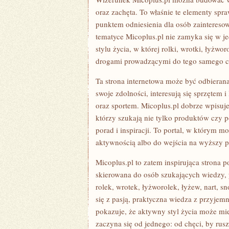
oraz zachęta. To właśnie te elementy spra
punktem odniesienia dla osób zaintereso
tematyce Micoplus.pl nie zamyka się w j
stylu życia, w której rolki, wrotki, łyżwo
drogami prowadzącymi do tego samego cel
Ta strona internetowa może być odbierana 
swoje zdolności, interesują się sprzętem 
oraz sportem. Micoplus.pl dobrze wpisuj
którzy szukają nie tylko produktów czy p
porad i inspiracji. To portal, w którym
aktywnością albo do wejścia na wyższy p
Micoplus.pl to zatem inspirująca strona 
skierowana do osób szukających wiedzy,
rolek, wrotek, łyżworolek, łyżew, nart, s
się z pasją, praktyczna wiedza z przyjemn
pokazuje, że aktywny styl życia może mie
zaczyna się od jednego: od chęci, by rus