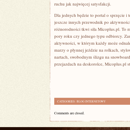
ruchu jak najwięcej satysfakcji.
Dla jednych będzie to portal o sprzęcie i
jeszcze innych przewodnik po aktywności
różnorodności tkwi siła Micoplus.pl. To m
pory roku czy jednego typu odbiorcy. Za
aktywności, w którym każdy może odnaleź
marzy o płynnej jeździe na rolkach, sty
nartach, swobodnym ślizgu na snowboard
przejazdach na deskorolce, Micoplus.pl st
CATEGORIES:
BLOG INTERNETOWY
Comments are closed.