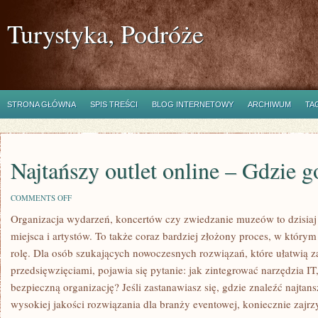
Turystyka, Podróże
STRONA GŁÓWNA
SPIS TREŚCI
BLOG INTERNETOWY
ARCHIWUM
TA
Najtańszy outlet online – Gdzie g
ON
COMMENTS OFF
NAJTAŃSZY
Organizacja wydarzeń, koncertów czy zwiedzanie muzeów to dzisiaj
OUTLET
ONLINE
miejsca i artystów. To także coraz bardziej złożony proces, w któr
–
GDZIE
rolę. Dla osób szukających nowoczesnych rozwiązań, które ułatwią z
GO
przedsięwzięciami, pojawia się pytanie: jak zintegrować narzędzia I
ZNALEŹĆ?
bezpieczną organizację? Jeśli zastanawiasz się, gdzie znaleźć najtansz
wysokiej jakości rozwiązania dla branży eventowej, koniecznie zajrz