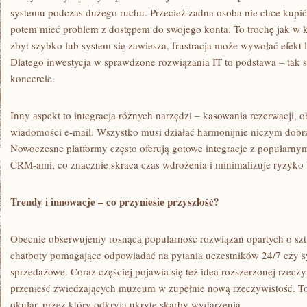
systemu podczas dużego ruchu. Przecież żadna osoba nie chce kupić b
potem mieć problem z dostępem do swojego konta. To trochę jak w kin
zbyt szybko lub system się zawiesza, frustracja może wywołać efekt
Dlatego inwestycja w sprawdzone rozwiązania IT to podstawa – tak 
koncercie.
Inny aspekt to integracja różnych narzędzi – kasowania rezerwacji, o
wiadomości e-mail. Wszystko musi działać harmonijnie niczym dobr
Nowoczesne platformy często oferują gotowe integracje z popularny
CRM-ami, co znacznie skraca czas wdrożenia i minimalizuje ryzyko
Trendy i innowacje – co przyniesie przyszłość?
Obecnie obserwujemy rosnącą popularność rozwiązań opartych o sztu
chatboty pomagające odpowiadać na pytania uczestników 24/7 czy s
sprzedażowe. Coraz częściej pojawia się też idea rozszerzonej rzecz
przenieść zwiedzających muzeum w zupełnie nową rzeczywistość. T
okular, przez który odkryją ukryte skarby wydarzenia.