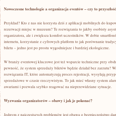
Nowoczesne technologie a organizacja eventów – czy to przyszłoś
Przykład? Kto z nas nie korzysta dziś z aplikacji mobilnych do kupo
rezerwacji miejsc w muzeum? Te rozwiązania to jakby osobisty asyste
organizatora, ale i zwiększa komfort uczestników. W dobie smartf
internetu, korzystanie z cyfrowych platform to jak porównanie trady
biletu – jedno jest po prostu wygodniejsze i bardziej ekologiczne.
W branży eventowej kluczowe jest też wsparcie techniczne przy obsł
pewność, że system sprzedaży biletów będzie działał bez zarzutu? 
rozwiązania IT, które automatyzują proces rejestracji, wysyłają przy
sprzedażowe w czasie rzeczywistym. To jak mieć własny system ala
awariami i pozwala szybko reagować na nieprzewidziane sytuacje.
Wyzwania organizatorów – obawy i jak je pokonać?
Jednym z najczęstszych problemów jest obawa o bezpieczeństwo dany