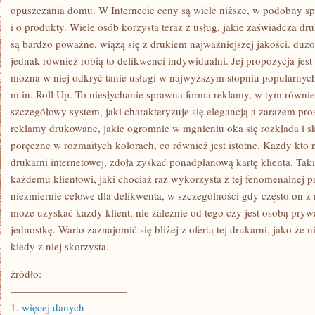
opuszczania domu. W Internecie ceny są wiele niższe, w podobny spo
i o produkty. Wiele osób korzysta teraz z usług, jakie zaświadcza dru
są bardzo poważne, wiążą się z drukiem najważniejszej jakości. dużo 
jednak również robią to delikwenci indywidualni. Jej propozycja jes
można w niej odkryć tanie usługi w najwyższym stopniu popularnych
m.in. Roll Up. To niesłychanie sprawna forma reklamy, w tym równie
szczegółowy system, jaki charakteryzuje się elegancją a zarazem pros
reklamy drukowane, jakie ogromnie w mgnieniu oka się rozkłada i s
poręczne w rozmaitych kolorach, co również jest istotne. Każdy kto 
drukarni internetowej, zdoła zyskać ponadplanową kartę klienta. Taki
każdemu klientowi, jaki chociaż raz wykorzysta z tej fenomenalnej p
niezmiernie celowe dla delikwenta, w szczególności gdy często on z n
może uzyskać każdy klient, nie zależnie od tego czy jest osobą prywa
jednostkę. Warto zaznajomić się bliżej z ofertą tej drukarni, jako że 
kiedy z niej skorzysta.
źródło:
———————————
1.
więcej danych