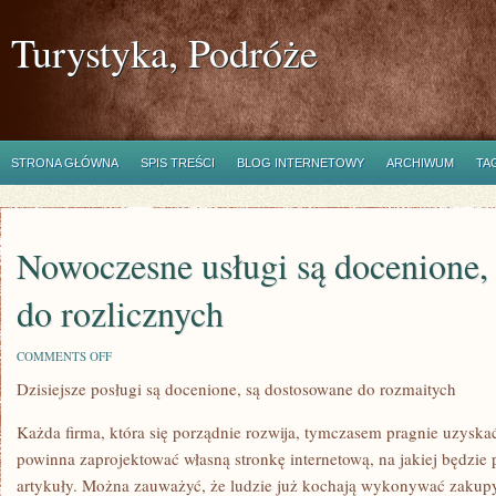
Turystyka, Podróże
STRONA GŁÓWNA
SPIS TREŚCI
BLOG INTERNETOWY
ARCHIWUM
TA
Nowoczesne usługi są docenione, 
do rozlicznych
ON
COMMENTS OFF
NOWOCZESNE
Dzisiejsze posługi są docenione, są dostosowane do rozmaitych
USŁUGI
SĄ
DOCENIONE,
Każda firma, która się porządnie rozwija, tymczasem pragnie uzysk
SĄ
DOSTROJONE
powinna zaprojektować własną stronkę internetową, na jakiej będzie p
DO
artykuły. Można zauważyć, że ludzie już kochają wykonywać zakupy
ROZLICZNYCH