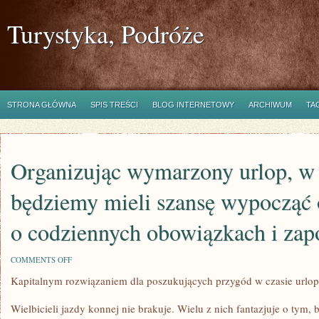
Turystyka, Podróże
STRONA GŁÓWNA
SPIS TREŚCI
BLOG INTERNETOWY
ARCHIWUM
TA
Organizując wymarzony urlop, w 
będziemy mieli szansę wypocząć
o codziennych obowiązkach i za
ON
COMMENTS OFF
ORGANIZUJĄC
Kapitalnym rozwiązaniem dla poszukujących przygód w czasie urlo
WYMARZONY
URLOP,
W
Wielbicieli jazdy konnej nie brakuje. Wielu z nich fantazjuje o tym,
CZASIE,