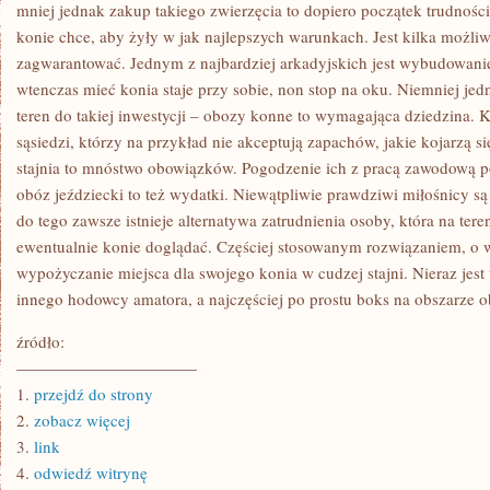
KTÓREGO
mniej jednak zakup takiego zwierzęcia to dopiero początek trudnośc
BĘDZIEMY
konie chce, aby żyły w jak najlepszych warunkach. Jest kilka możliw
MIELI
SZANSĘ
zagwarantować. Jednym z najbardziej arkadyjskich jest wybudowani
WYPOCZĄĆ
wtenczas mieć konia staje przy sobie, non stop na oku. Niemniej je
ORAZ
ZAPOMNIEĆ
teren do takiej inwestycji – obozy konne to wymagająca dziedzina.
O
CODZIENNYCH
sąsiedzi, którzy na przykład nie akceptują zapachów, jakie kojarzą si
OBOWIĄZKACH
stajnia to mnóstwo obowiązków. Pogodzenie ich z pracą zawodową p
I
ZAPOMNIEĆ
obóz jeździecki to też wydatki. Niewątpliwie prawdziwi miłośnicy są
do tego zawsze istnieje alternatywa zatrudnienia osoby, która na ter
ewentualnie konie doglądać. Częściej stosowanym rozwiązaniem, o w
wypożyczanie miejsca dla swojego konia w cudzej stajni. Nieraz jest
innego hodowcy amatora, a najczęściej po prostu boks na obszarze o
źródło:
———————————
1.
przejdź do strony
2.
zobacz więcej
3.
link
4.
odwiedź witrynę