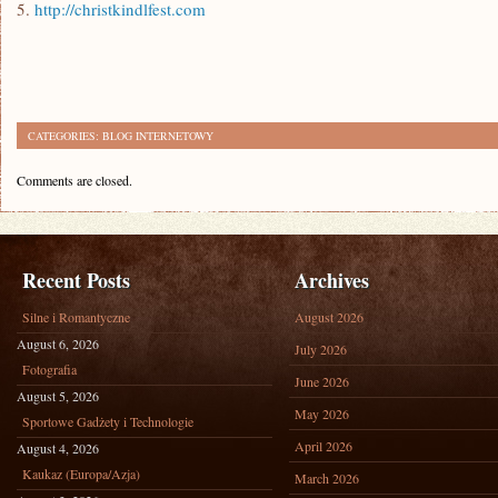
5.
http://christkindlfest.com
CATEGORIES:
BLOG INTERNETOWY
Comments are closed.
Recent Posts
Archives
Silne i Romantyczne
August 2026
August 6, 2026
July 2026
Fotografia
June 2026
August 5, 2026
May 2026
Sportowe Gadżety i Technologie
April 2026
August 4, 2026
Kaukaz (Europa/Azja)
March 2026