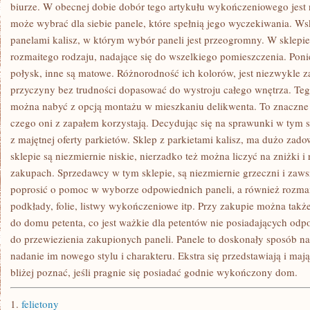
NA
biurze. W obecnej dobie dobór tego artykułu wykończeniowego jest
WYKOŃCZENIE
może wybrać dla siebie panele, które spełnią jego wyczekiwania. Ws
PODŁÓG
W
panelami kalisz, w którym wybór paneli jest przeogromny. W sklepi
SWOIM
rozmaitego rodzaju, nadające się do wszelkiego pomieszczenia. Poni
MIESZKANIU
CZY
połysk, inne są matowe. Różnorodność ich kolorów, jest niezwykle z
BIURZE
przyczyny bez trudności dopasować do wystroju całego wnętrza. Te
można nabyć z opcją montażu w mieszkaniu delikwenta. To znaczne u
czego oni z zapałem korzystają. Decydując się na sprawunki w tym s
z majętnej oferty parkietów. Sklep z parkietami kalisz, ma dużo za
sklepie są niezmiernie niskie, nierzadko też można liczyć na zniżki i
zakupach. Sprzedawcy w tym sklepie, są niezmiernie grzeczni i zaw
poprosić o pomoc w wyborze odpowiednich paneli, a również rozmai
podkłady, folie, listwy wykończeniowe itp. Przy zakupie można także
do domu petenta, co jest ważkie dla petentów nie posiadających od
do przewiezienia zakupionych paneli. Panele to doskonały sposób n
nadanie im nowego stylu i charakteru. Ekstra się przedstawiają i mają 
bliżej poznać, jeśli pragnie się posiadać godnie wykończony dom.
1.
felietony