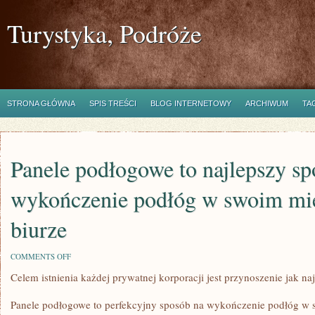
Turystyka, Podróże
STRONA GŁÓWNA
SPIS TREŚCI
BLOG INTERNETOWY
ARCHIWUM
TA
Panele podłogowe to najlepszy sp
wykończenie podłóg w swoim mi
biurze
ON
COMMENTS OFF
PANELE
Celem istnienia każdej prywatnej korporacji jest przynoszenie jak n
PODŁOGOWE
TO
NAJLEPSZY
Panele podłogowe to perfekcyjny sposób na wykończenie podłóg w
SPOSÓB