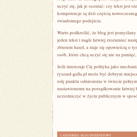
uczyć się, jak je oceniać: czy tekst jest r
kompetencje są dziś częścią nowoczesn
świadomego podejścia.
Warto podkreślić, że blog jest pomyślan
jeden tekst i nagle łatwiej zrozumieć nas
zbiorem haseł, a staje się opowieścią o t
osób, które chcą uczyć się nie na pamięć,
Jeśli interesuje Cię polityka jako mechan
ryszard-galla.pl może być dobrym miejsc
rolę punktu odniesienia w świecie pełnym 
nastawionemu na porządkowanie łatwiej 
uczestniczyć w życiu publicznym w sposó
CATEGORIES:
BLOG INTERNETOWY