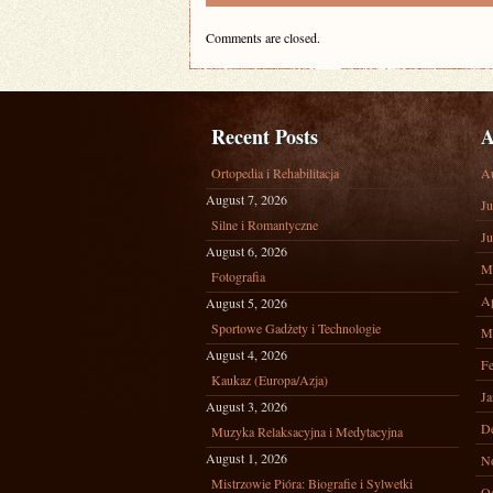
Comments are closed.
Recent Posts
A
Ortopedia i Rehabilitacja
A
August 7, 2026
Ju
Silne i Romantyczne
Ju
August 6, 2026
M
Fotografia
Ap
August 5, 2026
Sportowe Gadżety i Technologie
M
August 4, 2026
Fe
Kaukaz (Europa/Azja)
Ja
August 3, 2026
D
Muzyka Relaksacyjna i Medytacyjna
August 1, 2026
N
Mistrzowie Pióra: Biografie i Sylwetki
Oc