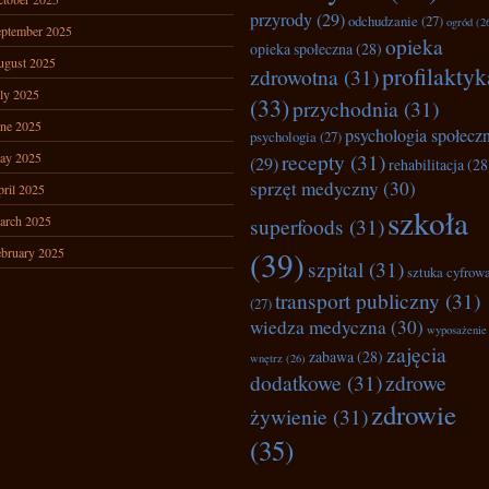
przyrody
(29)
odchudzanie
(27)
ogród
(2
ptember 2025
opieka
opieka społeczna
(28)
ugust 2025
profilaktyk
zdrowotna
(31)
ly 2025
(33)
przychodnia
(31)
ne 2025
psychologia społecz
psychologia
(27)
recepty
(31)
ay 2025
(29)
rehabilitacja
(28
sprzęt medyczny
(30)
ril 2025
szkoła
arch 2025
superfoods
(31)
bruary 2025
(39)
szpital
(31)
sztuka cyfrow
transport publiczny
(31)
(27)
wiedza medyczna
(30)
wyposażenie
zajęcia
zabawa
(28)
wnętrz
(26)
dodatkowe
(31)
zdrowe
zdrowie
żywienie
(31)
(35)