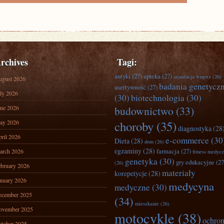
rchives
Tagi:
antyki
(27)
apteka
(27)
aranżacja wnętrz
(26)
ugust 2026
badania genetycz
asertywność
(27)
ly 2026
(30)
biotechnologia
(30)
ne 2026
budownictwo
(33)
ay 2026
choroby
(35)
diagnostyka
(28
ril 2026
e-commerce
(30
Dieta
(28)
dom
(26)
egzaminy
(28)
farmacja
(27)
arch 2026
fitness medyc
genetyka
(30)
gry edukacyjne
(27
(26)
bruary 2026
materiały
korepetycje
(28)
nuary 2026
medycyna
medyczne
(30)
ecember 2025
(34)
mieszkanie
(26)
ovember 2025
motocykle
(38)
ochro
tober 2025