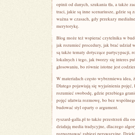
opinii od danych, szukania tła, a także 
traci, jakie są inne scenariusze, gdzie są
ważna w czasach, gdy przekazy medialne
merytorykę.
Blog może też wspierać czytelnika w bud
jak rozumieć procedury, jak brać udział
są także tematy dotyczące partycypacji, r
lokalnych i tego, jak tworzy się interes p
głosowaniu, bo równie istotne jest codzie
W materiałach często wybrzmiewa idea, ż
Dlatego pojawiają się wyjaśnienia pojęć,
rozumieć swobodę, gdzie przebiega gran
pojęć ułatwia rozmowę, bo bez wspólnego 
budować styl oparty o argument.
ryszard-galla.pl to także przestrzeń dla 
działają media tradycyjne, dlaczego algo
rozpoznawać zabiegi perswazyjne. Dzięki