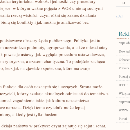
władza terytorialna, wolności jednostki czy procedury
31
miejsce, w którym ważne pojęcia z WOS-u nie są suchymi
owania rzeczywistości: czym różni się zakres działania
« Jul
 biorą się konflikty i jak można je analizować bez
Rekl
podstawowe obszary życia publicznego. Polityka jest tu
https://
m uczestniczą podmioty, ugrupowania, a także mieszkańcy.
Dowiedz
ak powstaje ustawy, jak wygląda procedura ustawodawcza,
Zobacz 
merytoryczna, a czasem chaotyczna. To podejście zachęca
ko, lecz jak na zjawisko społeczne, które ma swoje
Pobierz 
Poznaj 
HTTP
a funkcja dla osób uczących się i uczących. Strona może
uczycieli, którzy szukają aktualnych odniesień do tematów z
Witryna
mieć zagadnienia takie jak kultura uczestnictwa,
http://u
we narracje. Dzięki temu czytelnik może lepiej
WWW
iony, a kiedy jest tylko hasłem.
Portal
 działa państwo w praktyce: czym zajmuje się sejm i senat,