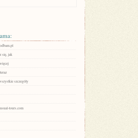
ama:
bodbam.pl
 się, jak
więcej
teraz
wszystkie szczegóły
nusual-tours.com