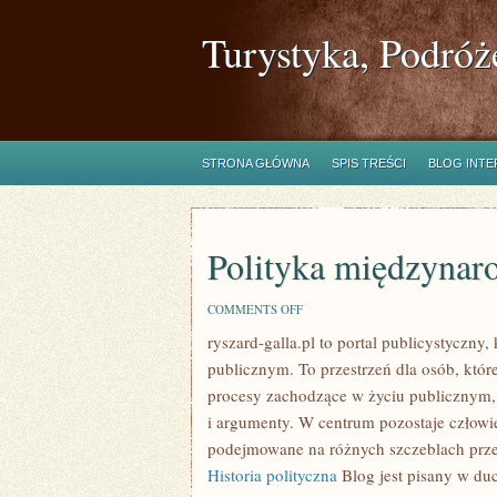
Turystyka, Podróż
STRONA GŁÓWNA
SPIS TREŚCI
BLOG INT
Polityka międzynar
ON
COMMENTS OFF
POLITYKA
ryszard-galla.pl to portal publicystyczny
MIĘDZYNARODOWA
publicznym. To przestrzeń dla osób, któ
procesy zachodzące w życiu publicznym, 
i argumenty. W centrum pozostaje człowie
podejmowane na różnych szczeblach przekł
Historia polityczna
Blog jest pisany w du