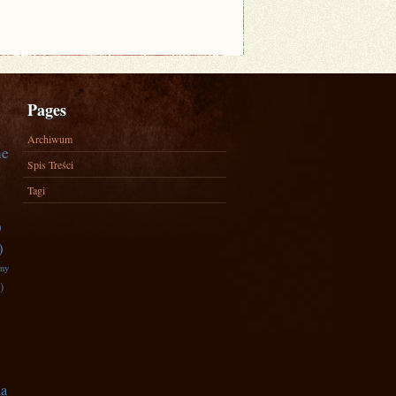
Pages
Archiwum
ne
Spis Treści
Tagi
)
)
zny
)
na