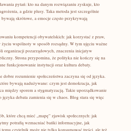
zadawania pytań: kto na danym rozwiązaniu zyskuje, kto
 zagrożenia, a gdzie plusy. Taka metoda jest szczególnie
 bywają skrótowe, a emocje często przykrywają
owaniu kompetencji obywatelskich: jak korzystać z praw,
 w życiu wspólnoty w sposób rozsądny. W tym ujęciu ważne
oli organizacji pozarządowych, znaczenia inicjatyw
ubliczny. Strona przypomina, że polityka nie kończy się na
nne funkcjonowanie instytucji oraz kultura debaty.
e dobre rozumienie społeczeństwa zaczyna się od języka.
 które bywają nadużywane: czym jest demokracja, jak
ica między sporem a stygmatyzacją. Takie uporządkowanie
języka debata zamienia się w chaos. Blog stara się więc
osób, które chcą mieć „mapę” zjawisk społecznych: jak
rytmy potrafią wzmacniać bańki informacyjne, jak
 temu czytelnik może nie tylko konsumować treści, ale też