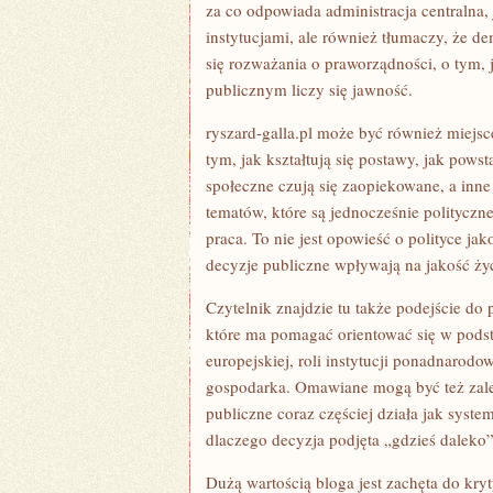
za co odpowiada administracja centralna,
instytucjami, ale również tłumaczy, że de
się rozważania o praworządności, o tym, j
publicznym liczy się jawność.
ryszard-galla.pl może być również miejsc
tym, jak kształtują się postawy, jak pows
społeczne czują się zaopiekowane, a inn
tematów, które są jednocześnie polityczne
praca. To nie jest opowieść o polityce ja
decyzje publiczne wpływają na jakość życ
Czytelnik znajdzie tu także podejście do 
które ma pomagać orientować się w podst
europejskiej, roli instytucji ponadnarod
gospodarka. Omawiane mogą być też za
publiczne coraz częściej działa jak syst
dlaczego decyzja podjęta „gdzieś dalek
Dużą wartością bloga jest zachęta do kry