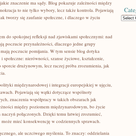
 jakie znaczenie ma sądy. Blog pokazuje zależności między
Cate
mokracja to nie tylko wybory, lecz także kontrola. Pojawiają
ak tworzy się zaufanie społeczne, i dlaczego w życiu
Categories
em do spokojnej refleksji nad zjawiskami społecznymi: nad
tają poczucie przynależności, dlaczego jedne grupy
e mają poczucie pomijania. W tym sensie blog dotyka
 i społeczne: nierówności, szanse życiowe, kształcenie,
ko sporcie drużynowym, lecz raczej próba zrozumienia, jak
ia.
polityki międzynarodowej i integracji europejskiej w ujęciu,
awach. Pojawiają się wątki dotyczące wspólnoty
owych, znaczenia współpracy w takich obszarach jak
leżności między poziomem międzynarodowym, bo życie
em naczyń połączonych. Dzięki temu łatwiej zrozumieć,
o” może mieć konsekwencję w codziennych sprawach.
tycznego, ale uczciwego myślenia. To znaczy: oddzielania