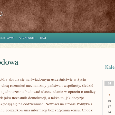
e
ERNETOWY
ARCHIWUM
TAGI
odowa
Kale
, który skupia się na świadomym uczestnictwie w życiu
M
re chcą rozumieć mechanizmy państwa i wspólnoty, śledzić
a jednocześnie budować własne zdanie w oparciu o analizy
3
k jako uczestnik demokracji, a także to, jak decyzje
10
adają się na codzienność. Nowości na stronie Polityka i
17
chu porządkowania informacji bez spłycania sensu. Chodzi
24