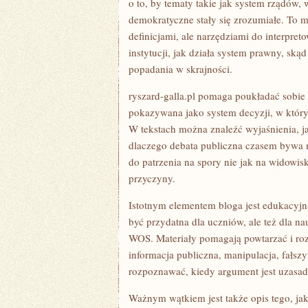
o to, by tematy takie jak system rządów, 
demokratyczne stały się zrozumiałe. To 
definicjami, ale narzędziami do interpret
instytucji, jak działa system prawny, skąd
popadania w skrajności.
ryszard-galla.pl pomaga poukładać sobie 
pokazywana jako system decyzji, w który
W tekstach można znaleźć wyjaśnienia, j
dlaczego debata publiczna czasem bywa 
do patrzenia na spory nie jak na widowis
przyczyny.
Istotnym elementem bloga jest edukacyjn
być przydatna dla uczniów, ale też dla na
WOS. Materiały pomagają powtarzać i rozu
informacja publiczna, manipulacja, fałszy
rozpoznawać, kiedy argument jest uzasadn
Ważnym wątkiem jest także opis tego, jak