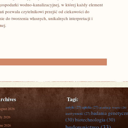
gospodarki wodno-kanalizacyjnej, w której każdy element
ań pozwala czytelnikowi przejść od ciekawości do
e do tworzenia własnych, unikalnych interpretacji i
nej.
rchives
Tagi:
antyki
(27)
apteka
(27)
aranżacja wnętrz
(26)
ugust 2026
badania genetycz
asertywność
(27)
ly 2026
(30)
biotechnologia
(30)
ne 2026
budownictwo
(33)