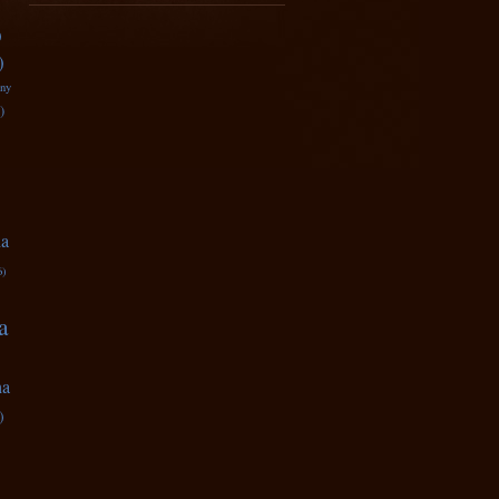
)
)
zny
)
na
6)
a
na
)