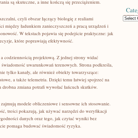
zania są skuteczne, a inne kończą się przeciążeniem.
Cate
Categories
zczalni, czyli obszar łączący biologię z realiami
ci między ładunkiem zanieczyszczeń a pracą urządzeń i
zonowość. W tekstach pojawia się podejście praktyczne: jak
decyzje, które poprawiają efektywność.
 codziennością projektową. Z jednej strony widać
się świadomość uwarunkowań terenowych. Strona podkreśla,
nie tylko kanały, ale również obiekty towarzyszące:
we, a także telemetria. Dzięki temu łatwiej spojrzeć na
ym drobna zmiana potrafi wywołać łańcuch skutków.
zajmują modele obliczeniowe i sensowne ich stosowanie.
ść, treści pokazują, jak używać narzędzi do weryfikacji
ygodności danych oraz tego, jak czytać wyniki bez
jście pomaga budować świadomość ryzyka.