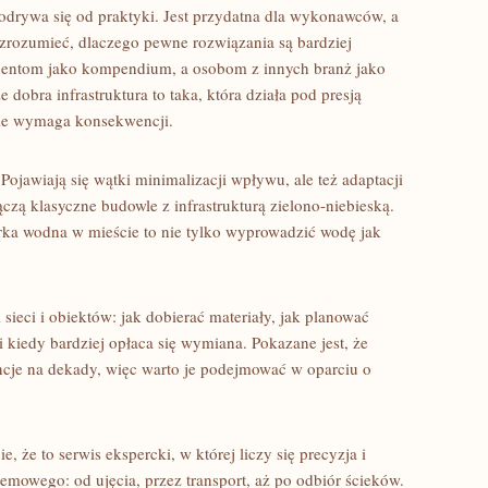
 odrywa się od praktyki. Jest przydatna dla wykonawców, a
 zrozumieć, dlaczego pewne rozwiązania są bardziej
udentom jako kompendium, a osobom z innych branż jako
dobra infrastruktura to taka, która działa pod presją
nie wymaga konsekwencji.
Pojawiają się wątki minimalizacji wpływu, ale też adaptacji
czą klasyczne budowle z infrastrukturą zielono-niebieską.
rka wodna w mieście to nie tylko wyprowadzić wodę jak
 sieci i obiektów: jak dobierać materiały, jak planować
 i kiedy bardziej opłaca się wymiana. Pokazane jest, że
ncje na dekady, więc warto je podejmować w oparciu o
e, że to serwis ekspercki, w której liczy się precyzja i
temowego: od ujęcia, przez transport, aż po odbiór ścieków.