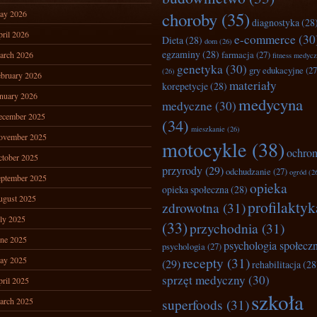
ay 2026
choroby
(35)
diagnostyka
(28
ril 2026
e-commerce
(30
Dieta
(28)
dom
(26)
egzaminy
(28)
farmacja
(27)
arch 2026
fitness medyc
genetyka
(30)
gry edukacyjne
(27
(26)
bruary 2026
materiały
korepetycje
(28)
nuary 2026
medycyna
medyczne
(30)
ecember 2025
(34)
mieszkanie
(26)
ovember 2025
motocykle
(38)
ochro
tober 2025
przyrody
(29)
odchudzanie
(27)
ogród
(2
ptember 2025
opieka
opieka społeczna
(28)
ugust 2025
profilaktyk
zdrowotna
(31)
ly 2025
(33)
przychodnia
(31)
ne 2025
psychologia społecz
psychologia
(27)
recepty
(31)
ay 2025
(29)
rehabilitacja
(28
sprzęt medyczny
(30)
ril 2025
szkoła
arch 2025
superfoods
(31)