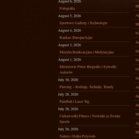
August 6, 2026
M
Fotografia
Ap
August 5, 2026
Sportowe Gadżety i Technologie
M
August 4, 2026
Fe
Kaukaz (Europa/Azja)
Ja
August 3, 2026
D
Muzyka Relaksacyjna i Medytacyjna
August 1, 2026
N
Mistrzowie Pióra: Biografie i Sylwetki
Oc
Autorów
Se
July 30, 2026
Piercing – Rodzaje, Techniki, Trendy
A
July 28, 2026
Ju
Paintball i Laser Tag
Ju
July 28, 2026
M
Ciekawostki Fitness i Nowinki ze Świata
Sportu
Ap
July 26, 2026
M
Natura i Dzika Przyroda