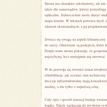
Strona ma charakter szkoleniowy, ale nie
także dla samorządów, którzy potrzebują
opłacalne. Jednocześnie może służyć st
mapa tematu. W tekstach powraca myśl, że 
zdarzeń ekstremalnych, a jej projektowa
Zwraca się uwagę na aspekt klimatyczny. 
do suszy. Omawiane są podejścia, które łą
Dzięki temu strona pokazuje, że gospoda
najszybciej, lecz umiejętnie nią sterować.
W tle przewija się również temat trwałości
rehabilitacje, jak oceniać stan techniczny
decyzje infrastrukturalne mają konsekwe
analizę, a nie tylko o najniższą cenę.
Cały opis i sposób narracji buduje wrażeni
logika. Teksty zachęcają do myślenia sys