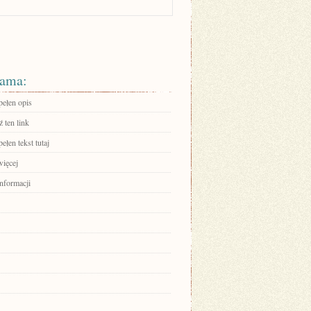
ama:
pełen opis
 ten link
ełen tekst tutaj
więcej
informacji