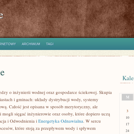
e
ERNETOWY
ARCHIWUM
TAGI
ne
Kale
dzy o inżynierii wodnej oraz gospodarce ściekowej. Skupia
M
miastach i gminach: układy dystrybucji wody, systemy
zową. Całość jest opisana w sposób merytoryczny, ale
3
i mogli sięgać inżynierowie oraz osoby, które dopiero uczą
10
zacja i Odwodnienia i
Energetyka Odnawialna
. W sercu
17
procesów, które stoją za przepływem wody i spływem
24