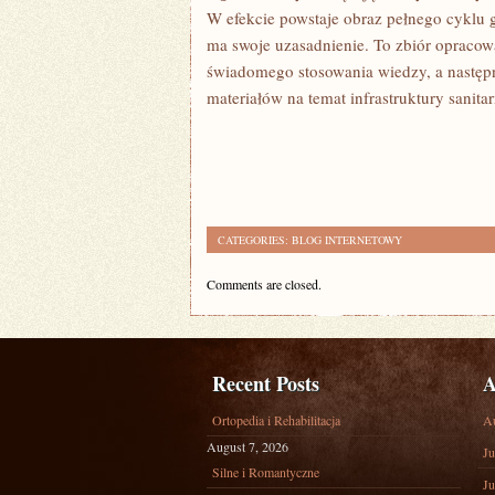
W efekcie powstaje obraz pełnego cyklu 
ma swoje uzasadnienie. To zbiór opracow
świadomego stosowania wiedzy, a następni
materiałów na temat infrastruktury sanitar
CATEGORIES:
BLOG INTERNETOWY
Comments are closed.
Recent Posts
A
Ortopedia i Rehabilitacja
A
August 7, 2026
Ju
Silne i Romantyczne
Ju