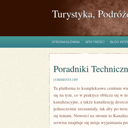
Turystyka, Podróż
STRONA GŁÓWNA
SPIS TREŚCI
BLOG INT
Poradniki Technicz
ON
COMMENTS OFF
PORADNIKI
Ta platforma to kompleksowe centrum wie
TECHNICZNE
się na tym, co w praktyce oblicza się w 
kanalizacyjne, a także kanalizację deszc
jednocześnie zrozumiały, tak aby po treśc
się tematu. Nowości na stronie to Kanali
serwisu znajduje się misja wyjaśniania 