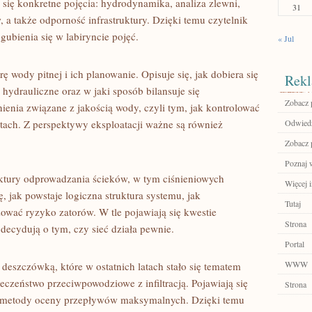
się konkretne pojęcia: hydrodynamika, analiza zlewni,
31
 a także odporność infrastruktury. Dzięki temu czytelnik
ubienia się w labiryncie pojęć.
« Jul
ę wody pitnej i ich planowanie. Opisuje się, jak dobiera się
Rekl
hydrauliczne oraz w jaki sposób bilansuje się
Zobacz 
nienia związane z jakością wody, czyli tym, jak kontrolować
ktach. Z perspektywy eksploatacji ważne są również
Odwiedź
Zobacz p
Poznaj 
ruktury odprowadzania ścieków, w tym ciśnieniowych
Więcej 
, jak powstaje logiczna struktura systemu, jak
Tutaj
wać ryzyko zatorów. W tle pojawiają się kwestie
Strona
 decydują o tym, czy sieć działa pewnie.
Portal
WWW
 deszczówką, które w ostatnich latach stało się tematem
eczeństwo przeciwpowodziowe z infiltracją. Pojawiają się
Strona
e metody oceny przepływów maksymalnych. Dzięki temu