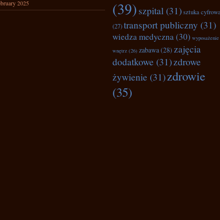
bruary 2025
(39)
szpital
(31)
sztuka cyfrow
transport publiczny
(31)
(27)
wiedza medyczna
(30)
wyposażenie
zajęcia
zabawa
(28)
wnętrz
(26)
dodatkowe
(31)
zdrowe
zdrowie
żywienie
(31)
(35)