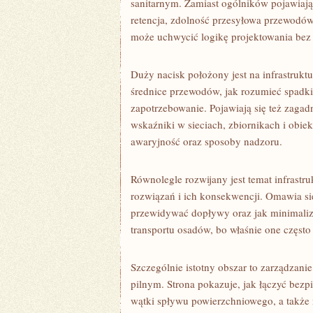
sanitarnym. Zamiast ogólników pojawiają 
retencja, zdolność przesyłowa przewodów,
może uchwycić logikę projektowania bez g
Duży nacisk położony jest na infrastruktur
średnice przewodów, jak rozumieć spadki 
zapotrzebowanie. Pojawiają się też zagad
wskaźniki w sieciach, zbiornikach i obie
awaryjność oraz sposoby nadzoru.
Równolegle rozwijany jest temat infrast
rozwiązań i ich konsekwencji. Omawia się
przewidywać dopływy oraz jak minimalizo
transportu osadów, bo właśnie one często
Szczególnie istotny obszar to zarządzanie
pilnym. Strona pokazuje, jak łączyć bezpi
wątki spływu powierzchniowego, a takż