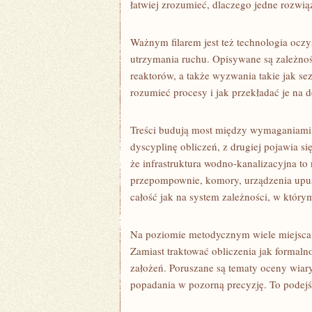
łatwiej zrozumieć, dlaczego jedne rozwią
Ważnym filarem jest też technologia oczys
utrzymania ruchu. Opisywane są zależnoś
reaktorów, a także wyzwania takie jak se
rozumieć procesy i jak przekładać je na 
Treści budują most między wymaganiami a
dyscyplinę obliczeń, z drugiej pojawia 
że infrastruktura wodno-kanalizacyjna to 
przepompownie, komory, urządzenia upusto
całość jak na system zależności, w któr
Na poziomie metodycznym wiele miejsca 
Zamiast traktować obliczenia jak formalno
założeń. Poruszane są tematy oceny wiar
popadania w pozorną precyzję. To pode