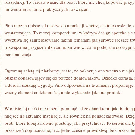
rozsądniej. To bardzo ważne dla osób, które nie chcą kupować przyp
uniwersalności oraz praktycznych rozwiązań.
Pino można opisać jako serwis o aranżacji wnętrz, ale to określenie j
wystarczające. To raczej kompendium, w którym design spotyka się 
wyczuwa się zainteresowanie takimi tematami jak surowce łączące t
rozwiązania przyjazne dzieciom, zrównoważone podejście do wypos
personalizacja.
Ogromną zaletą tej platformy jest to, że pokazuje ona wnętrza nie ja
obszar dopasowujący się do potrzeb domowników. Dziecko dorasta, n
a dorośli szukają wygody. Pino odpowiada na te zmiany, proponując 
ważny element codzienności, a nie wyłącznie jako na produkt.
W opisie tej marki nie można pominąć także charakteru, jaki budują p
miejsce na aktualne inspiracje, ale również na ponadczasowość. Dzi
osób, które lubią zarówno prostotę, jak i przytulność. To serwis dla 
przestrzeń dopracowaną, lecz jednocześnie prawdziwą, bez przesadn