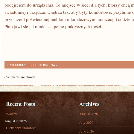
podejściem do urządzania. To miejsce w sieci dla tych, którzy chcą m
świadomiej i urządzać wnętrza tak, aby były komfortowe, przytulne o
przestrzeni poświęconej meblom młodzieżowym, aranżacji i codzie
Pino jawi się jako miejsce pełne praktycznych treści.
CATEGORIES:
BLOG INTERNETOWY
Comments are closed.
Recent Posts
Archives
Włochy
August 2026
August 9, 2026
July 2026
Diety przy chorobach
June 2026