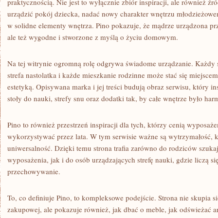
praktycznością. Nie jest to wyłącznie zbiór inspiracji, ale również ź
urządzić pokój dziecka, nadać nowy charakter wnętrzu młodzieżowe
w solidne elementy wnętrza. Pino pokazuje, że mądrze urządzona pr
ale też wygodne i stworzone z myślą o życiu domowym.
Na tej witrynie ogromną rolę odgrywa świadome urządzanie. Każdy 
strefa nastolatka i każde mieszkanie rodzinne może stać się miejscem
estetyką. Opisywana marka i jej treści budują obraz serwisu, który ins
stoły do nauki, strefy snu oraz dodatki tak, by całe wnętrze było har
Pino to również przestrzeń inspiracji dla tych, którzy cenią wyposaż
wykorzystywać przez lata. W tym serwisie ważne są wytrzymałość, k
uniwersalność. Dzięki temu strona trafia zarówno do rodziców szuk
wyposażenia, jak i do osób urządzających strefę nauki, gdzie liczą s
przechowywanie.
To, co definiuje Pino, to kompleksowe podejście. Strona nie skupia s
zakupowej, ale pokazuje również, jak dbać o meble, jak odświeżać a