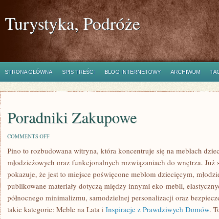
Turystyka, Podróże
STRONA GŁÓWNA
SPIS TREŚCI
BLOG INTERNETOWY
ARCHIWUM
TA
Poradniki Zakupowe
ON
COMMENTS OFF
PORADNIKI
Pino to rozbudowana witryna, która koncentruje się na meblach dzie
ZAKUPOWE
młodzieżowych oraz funkcjonalnych rozwiązaniach do wnętrza. Już
pokazuje, że jest to miejsce poświęcone meblom dziecięcym, młodz
publikowane materiały dotyczą między innymi eko-mebli, elastycz
północnego minimalizmu, samodzielnej personalizacji oraz bezpiecze
takie kategorie: Meble na Lata i
Inspiracje z Prawdziwych Domów
. T