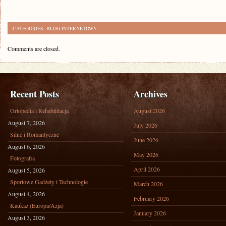
CATEGORIES:
BLOG INTERNETOWY
Comments are closed.
Recent Posts
Archives
Ortopedia i Rehabilitacja
August 2026
August 7, 2026
July 2026
Silne i Romantyczne
June 2026
August 6, 2026
May 2026
Fotografia
April 2026
August 5, 2026
Sportowe Gadżety i Technologie
March 2026
August 4, 2026
February 2026
Kaukaz (Europa/Azja)
January 2026
August 3, 2026