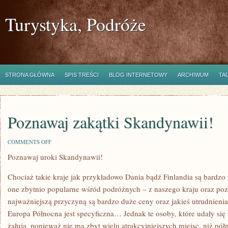
Turystyka, Podróże
STRONA GŁÓWNA
SPIS TREŚCI
BLOG INTERNETOWY
ARCHIWUM
TA
Poznawaj zakątki Skandynawii!
ON
COMMENTS OFF
POZNAWAJ
Poznawaj uroki Skandynawii!
ZAKĄTKI
SKANDYNAWII!
Chociaż takie kraje jak przykładowo Dania bądź Finlandia są bardzo 
one zbytnio popularne wśród podróżnych – z naszego kraju oraz pozo
najważniejszą przyczyną są bardzo duże ceny oraz jakieś utrudnienia
Europa Północna jest specyficzna… Jednak te osoby, które udały się 
żałują, ponieważ nie ma zbyt wielu atrakcyjniejszych miejsc, niż p