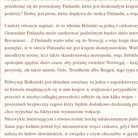
przedostać się do powiedzmy Finlandii, która jest doskonałym krajem, 
podróży? Dobry jest prom, który dopływa do stolicy Finlandii, a wię
I należy otwarcie napisać, że to właśnie Helsinki są jedną z ciekawsz
Generalnie Finlandia może zaoferować podróżnym bardzo dużo inter
Rovaniemi… Z Finlandii warto udać się do Szwecji, a więc kraju s
pamiętać, iż w istocie Finlandia nie jest krajem skandynawskim. Wie
nieodkryte tereny, lecz także skandynawska metropolia, więc Szto
spokojnie spędzić dużo czasu, aby później zwiedzić Norwegię – kraj
przyrodę, ale także miasta. Oslo, Trondheim albo Bergen, tego typu m
Półwysep Bałkański jest aktualnie uważany za jeden z najciekawszy
że historia znajdujących się w nim krajów w większości przypadków 
przecież w niezbyt odległej przeszłości odbyło się tam kilka wojen – t
procentach bezpieczny region który będzie dodatkowo doskonałą pro
chce wyjechać na faktycznie wymarzone wakacje.
Niezwykle interesującym i równocześnie trochę niedocenianym pańs
Sama jego kultura potrafi być niesamowicie wręcz ciekawa, gdyż Ser
należą do ludów słowiańskich, w związku z czym chociażby w język