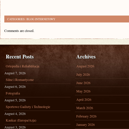
CATEGORIES:
BLOG INTERNETOWY
Comments are closed.
Recent Posts
Archives
Ortopedia i Rehabilitacja
August 2026
August 7, 2026
July 2026
Silne i Romantyczne
June 2026
August 6, 2026
May 2026
Fotografia
April 2026
August 5, 2026
Sportowe Gadżety i Technologie
March 2026
August 4, 2026
February 2026
Kaukaz (Europa/Azja)
January 2026
August 3, 2026