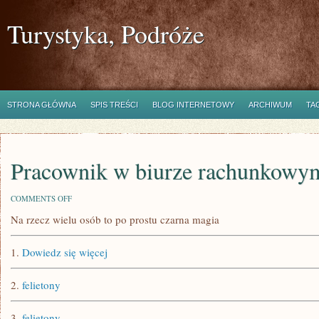
Turystyka, Podróże
STRONA GŁÓWNA
SPIS TREŚCI
BLOG INTERNETOWY
ARCHIWUM
TA
Pracownik w biurze rachunkowy
ON
COMMENTS OFF
PRACOWNIK
Na rzecz wielu osób to po prostu czarna magia
W
BIURZE
RACHUNKOWYM
1.
Dowiedz się więcej
2.
felietony
3.
felietony