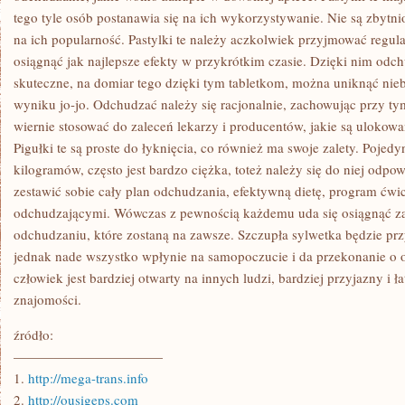
tego tyle osób postanawia się na ich wykorzystywanie. Nie są zbytni
na ich popularność. Pastylki te należy aczkolwiek przyjmować regula
osiągnąć jak najlepsze efekty w przykrótkim czasie. Dzięki nim odch
skuteczne, na domiar tego dzięki tym tabletkom, można uniknąć nie
wyniku jo-jo. Odchudzać należy się racjonalnie, zachowując przy ty
wiernie stosować do zaleceń lekarzy i producentów, jakie są ulokow
Pigułki te są proste do łyknięcia, co również ma swoje zalety. Pojedy
kilogramów, często jest bardzo ciężka, toteż należy się do niej odpo
zestawić sobie cały plan odchudzania, efektywną dietę, program ćwi
odchudzającymi. Wówczas z pewnością każdemu uda się osiągnąć za
odchudzaniu, które zostaną na zawsze. Szczupła sylwetka będzie pr
jednak nade wszystko wpłynie na samopoczucie i da przekonanie o os
człowiek jest bardziej otwarty na innych ludzi, bardziej przyjazny i 
znajomości.
źródło:
———————————
1.
http://mega-trans.info
2.
http://ousigeps.com