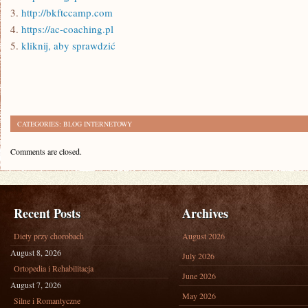
3.
http://bkftccamp.com
4.
https://ac-coaching.pl
5.
kliknij, aby sprawdzić
CATEGORIES:
BLOG INTERNETOWY
Comments are closed.
Recent Posts
Archives
Diety przy chorobach
August 2026
August 8, 2026
July 2026
Ortopedia i Rehabilitacja
June 2026
August 7, 2026
May 2026
Silne i Romantyczne