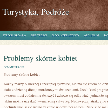
Turystyka, Podróże
STRONA GŁÓWNA
SPIS TREŚCI
BLOG INTERNETOWY
ARCHIWUM
TA
Problemy skórne kobiet
ON
COMMENTS OFF
PROBLEMY
Problemy skórne kobiet
SKÓRNE
KOBIET
Każdy marzy o ślicznej i szczupłej sylwetce, nie ma się zatem co dzi
ciało codzienną dietą i morderczymi ćwiczeniami. Jeżeli ktoś pragnie
owszem musi codziennie ćwiczyć i zdrowo się odżywiać, jednakże są 
jakim można uzyskać wymarzoną sylwetkę. Nadzwyczaj atrakcyjne są 
odchudzanie, jakie wolno zakupić w dowolnej aptece. Pastylki te ma