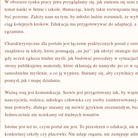
W obszarze rynku pracy jutra przyglądamy się, jak zmienia się sens 
temat nauki w firmie i szkole, tłumacząc, kiedy takie rozwiązania m
być pozorne. Zależy nam na tym, by młodzi ludzie rozumieli, że wybó
ciąg kolejnych kroków. Edukacja ma przygotowywać do adaptacji, a 
egzaminu.
Charakterystyczne dla portalu jest łączenie praktycznych porad z szer
znajdziesz tu teksty, które pomagają „na już”: jak ułożyć strategie dz
gdy uczeń zgłasza trudne myśli, jak budować procedury w sytuacjac
strony publikujemy materiały, które skłaniają do namysłu: po co w 
samodzielne myślenie, a co ją wypiera. Staramy się, aby czytelnicy 
pomysł, jak i mapę działania.
Ważną osią jest komunikacja. Serwis jest przygotowany tak, by wspie
nauczyciela, rodzica, młodego człowieka czy osoby zainteresowanej
inne potrzeby, dlatego staramy się mówić językiem zrozumiałym, bez
Jednocześnie nie uciekamy od trudnych tematów.
Istotne jest też to, czym portal nie jest. To przestrzeń o edukacji, ale 
konkretnej szkoły czy placówki. Nie udaje organu, nie zastępuje admin