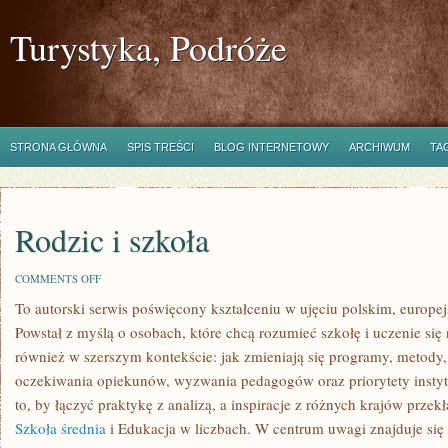
Turystyka, Podróże
STRONA GŁÓWNA
SPIS TREŚCI
BLOG INTERNETOWY
ARCHIWUM
TA
Rodzic i szkoła
ON
COMMENTS OFF
RODZIC
To autorski serwis poświęcony kształceniu w ujęciu polskim, euro
I
SZKOŁA
Powstał z myślą o osobach, które chcą rozumieć szkołę i uczenie się ni
również w szerszym kontekście: jak zmieniają się programy, metody, 
oczekiwania opiekunów, wyzwania pedagogów oraz priorytety instytu
to, by łączyć praktykę z analizą, a inspiracje z różnych krajów prze
Szkoła średnia
i Edukacja w liczbach. W centrum uwagi znajduje się 