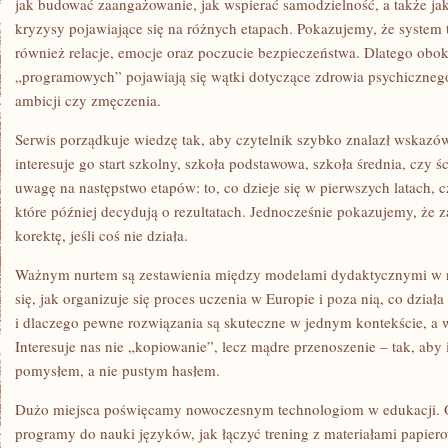
jak budować zaangażowanie, jak wspierać samodzielność, a także ja
kryzysy pojawiające się na różnych etapach. Pokazujemy, że system to
również relacje, emocje oraz poczucie bezpieczeństwa. Dlatego obok
„programowych” pojawiają się wątki dotyczące zdrowia psychiczneg
ambicji czy zmęczenia.
Serwis porządkuje wiedzę tak, aby czytelnik szybko znalazł wskazów
interesuje go start szkolny, szkoła podstawowa, szkoła średnia, czy 
uwagę na następstwo etapów: to, co dzieje się w pierwszych latach, c
które później decydują o rezultatach. Jednocześnie pokazujemy, ż
korektę, jeśli coś nie działa.
Ważnym nurtem są zestawienia między modelami dydaktycznymi w r
się, jak organizuje się proces uczenia w Europie i poza nią, co dział
i dlaczego pewne rozwiązania są skuteczne w jednym kontekście, a 
Interesuje nas nie „kopiowanie”, lecz mądre przenoszenie – tak, aby i
pomysłem, a nie pustym hasłem.
Dużo miejsca poświęcamy nowoczesnym technologiom w edukacji. 
programy do nauki języków, jak łączyć trening z materiałami papier