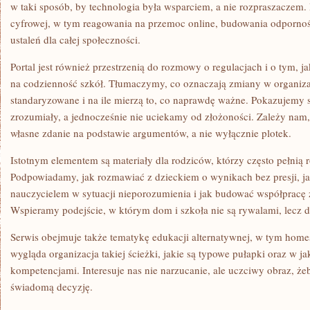
w taki sposób, by technologia była wsparciem, a nie rozpraszaczem.
cyfrowej, w tym reagowania na przemoc online, budowania odpornoś
ustaleń dla całej społeczności.
Portal jest również przestrzenią do rozmowy o regulacjach i o tym, j
na codzienność szkół. Tłumaczymy, co oznaczają zmiany w organizacji
standaryzowane i na ile mierzą to, co naprawdę ważne. Pokazujemy 
zrozumiały, a jednocześnie nie uciekamy od złożoności. Zależy nam
własne zdanie na podstawie argumentów, a nie wyłącznie plotek.
Istotnym elementem są materiały dla rodziców, którzy często pełnią r
Podpowiadamy, jak rozmawiać z dzieckiem o wynikach bez presji, j
nauczycielem w sytuacji nieporozumienia i jak budować współpracę 
Wspieramy podejście, w którym dom i szkoła nie są rywalami, lecz 
Serwis obejmuje także tematykę edukacji alternatywnej, w tym home
wygląda organizacja takiej ścieżki, jakie są typowe pułapki oraz w ja
kompetencjami. Interesuje nas nie narzucanie, ale uczciwy obraz, ż
świadomą decyzję.