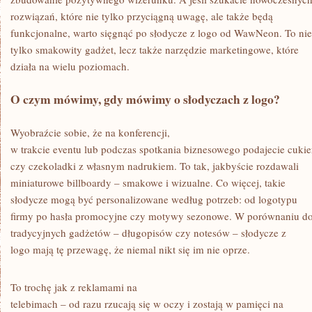
MARKI
rozwiązań, które nie tylko przyciągną uwagę, ale także będą
funkcjonalne, warto sięgnąć po słodycze z logo od WawNeon. To nie
tylko smakowity gadżet, lecz także narzędzie marketingowe, które
działa na wielu poziomach.
O czym mówimy, gdy mówimy o słodyczach z logo?
Wyobraźcie sobie, że na konferencji,
w trakcie eventu lub podczas spotkania biznesowego podajecie cukie
czy czekoladki z własnym nadrukiem. To tak, jakbyście rozdawali
miniaturowe billboardy – smakowe i wizualne. Co więcej, takie
słodycze mogą być personalizowane według potrzeb: od logotypu
firmy po hasła promocyjne czy motywy sezonowe. W porównaniu d
tradycyjnych gadżetów – długopisów czy notesów – słodycze z
logo mają tę przewagę, że niemal nikt się im nie oprze.
To trochę jak z reklamami na
telebimach – od razu rzucają się w oczy i zostają w pamięci na