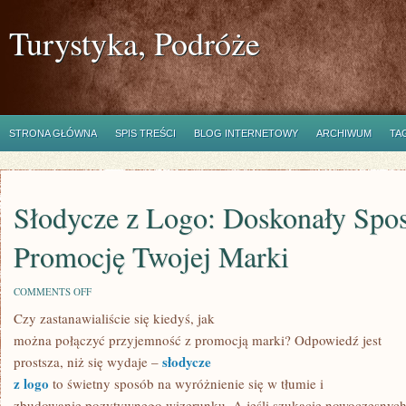
Turystyka, Podróże
STRONA GŁÓWNA
SPIS TREŚCI
BLOG INTERNETOWY
ARCHIWUM
TA
Słodycze z Logo: Doskonały Spo
Promocję Twojej Marki
ON
COMMENTS OFF
SŁODYCZE
Czy zastanawialiście się kiedyś, jak
Z
LOGO:
można połączyć przyjemność z promocją marki? Odpowiedź jest
DOSKONAŁY
SPOSÓB
słodycze
prostsza, niż się wydaje –
NA
z logo
to świetny sposób na wyróżnienie się w tłumie i
PROMOCJĘ
TWOJEJ
zbudowanie pozytywnego wizerunku. A jeśli szukacie nowoczesnyc